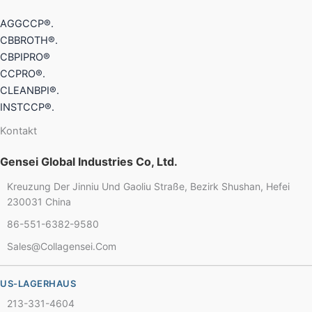
AGGCCP®.
CBBROTH®.
CBPIPRO®
CCPRO®.
CLEANBPI®.
INSTCCP®.
Kontakt
Gensei Global Industries Co, Ltd.
Kreuzung Der Jinniu Und Gaoliu Straße, Bezirk Shushan, Hefei
230031 China
Chinese
86-551-6382-9580
French
Sales@collagensei.com
Thai
US-LAGERHAUS
Arabic
213-331-4604
Russian