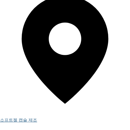
소프트젤 캡슐 제조