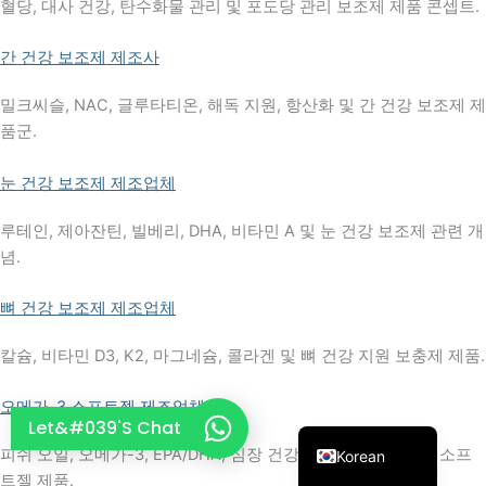
혈당, 대사 건강, 탄수화물 관리 및 포도당 관리 보조제 제품 콘셉트.
French
간 건강 보조제 제조사
Thai
Arabic
밀크씨슬, NAC, 글루타티온, 해독 지원, 항산화 및 간 건강 보조제 제
품군.
Russian
Vietnamese
눈 건강 보조제 제조업체
Spanish
루테인, 제아잔틴, 빌베리, DHA, 비타민 A 및 눈 건강 보조제 관련 개
Turkish
념.
Portuguese
뼈 건강 보조제 제조업체
Italian
Japanese
칼슘, 비타민 D3, K2, 마그네슘, 콜라겐 및 뼈 건강 지원 보충제 제품.
German
오메가-3 소프트젤 제조업체
English
Let&#039's Chat
피쉬 오일, 오메가-3, EPA/DHA, 심장 건강, 산전 및 뇌 건강용 소프
Korean
트젤 제품.