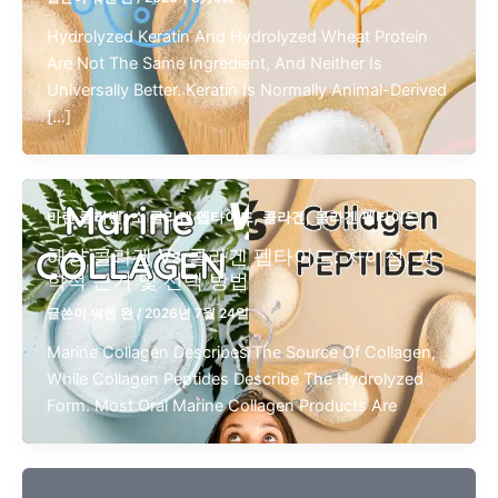
Hydrolyzed Keratin And Hydrolyzed Wheat Protein
Are Not The Same Ingredient, And Neither Is
Universally Better. Keratin Is Normally Animal-Derived
[…]
,
,
,
마린 콜라겐
소 콜라겐 펩타이드
콜라겐
콜라겐 펩타이드
해양 콜라겐 Vs 콜라겐 펩타이드: 차이점, 과
학적 근거 및 선택 방법
글쓴이
워렌 완
/
2026년 7월 24일
Marine Collagen Describes The Source Of Collagen,
While Collagen Peptides Describe The Hydrolyzed
Form. Most Oral Marine Collagen Products Are