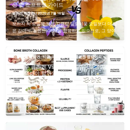
성 및 소프트젤 가이드
글쓴이
워렌 완
/
2026년 7월 16일
보리지 씨 오일은 보통 그램당 달맞이꽃 오일보다 더 많
은 감마-리놀렌산(GLA)을 함유하고 있으므로, 그 양이
,
,
,
사골 국물 콜라겐
사골 국물
콜라겐
콜라겐 펩타이드
뼈 육수 콜라겐 Vs 콜라겐 펩타이드: 어떤 것
을 선택해야 할까요?
글쓴이
워렌 완
/
2026년 7월 3일
뼈 육수 콜라겐은 브랜드가 콜라겐 유래 젤라틴, 아미노
산 및 다양한 성분을 함유한, 감칠맛이 나고 ‘전체 식
품’을 지향하는 원료를 원할 때 가장 적합합니다.