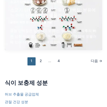
,
,
,
소고기 단백질 분리물
콜라겐
단백질
유청 단백질
소고기 단백질 분리물 대 유청 단백질: 분유에
는 어떤 단백질이 더 좋을까요?
글쓴이
워렌 완
/
2026년 7월 3일
유청 단백질은 일반적으로 류신, BCAA, 운동 직후의 빠
른 섭취 등에 중점을 둔 전통적인 스포츠 영양제 포뮬러
에 있어 더 효과적인 선택지이며,
1
2
...
4
다음
→
식이 보충제 성분
허브 추출물 공급업체
관절 건강 성분