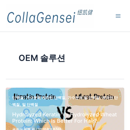
OEM 솔루션
,
,
,
단백질
가수분해 케라틴 단백질
가수분해 밀 단백질
케라틴 단
,
백질
밀 단백질
Hydrolyzed Keratin Vs Hydrolyzed Wheat
Protein: Which Is Better For Hair?
글쓴이
워렌 완
/
2026年8月5日