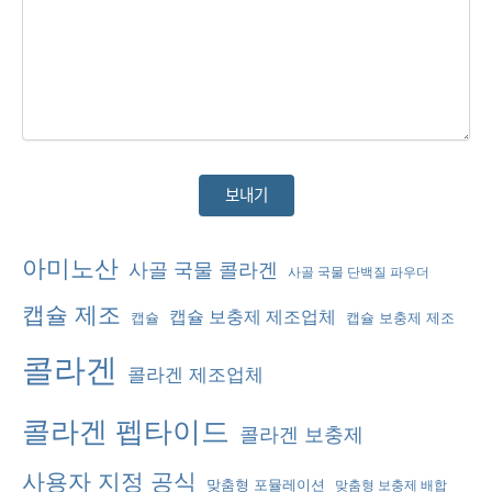
대
아미노산
사골 국물 콜라겐
사골 국물 단백질 파우더
안
캡슐 제조
캡슐 보충제 제조업체
캡슐
캡슐 보충제 제조
:
콜라겐
콜라겐 제조업체
콜라겐 펩타이드
콜라겐 보충제
사용자 지정 공식
맞춤형 포뮬레이션
맞춤형 보충제 배합