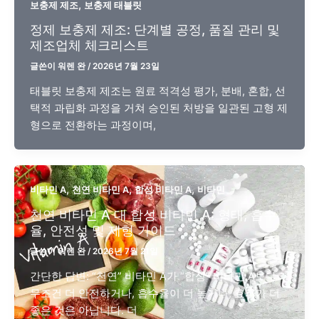
,
보충제 제조
보충제 태블릿
정제 보충제 제조: 단계별 공정, 품질 관리 및
제조업체 체크리스트
글쓴이
워렌 완
/
2026년 7월 23일
태블릿 보충제 제조는 원료 적격성 평가, 분배, 혼합, 선
택적 과립화 과정을 거쳐 승인된 처방을 일관된 고형 제
형으로 전환하는 과정이며,
,
,
,
비타민 A
천연 비타민 A
합성 비타민 A
비타민
천연 비타민 A 대 합성 비타민 A: 형태, 흡수
율, 안전성 및 제형 가이드
글쓴이
워렌 완
/
2026년 7월 21일
간단한 답변: “천연” 비타민 A가 “합성” 비타민 A보다
무조건 더 안전하거나, 흡수율이 더 높거나, 효과가 더
좋은 것은 아닙니다. 더