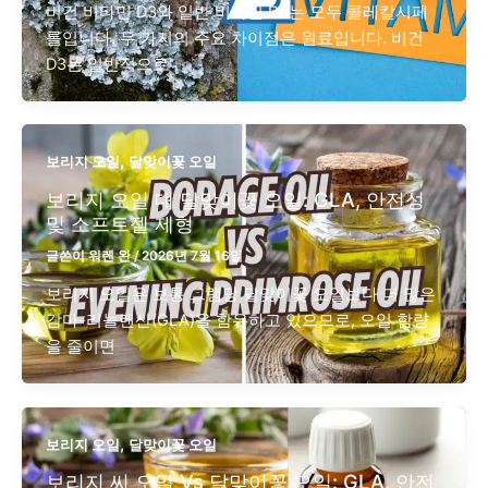
비건 비타민 D3와 일반 비타민 D3는 모두 콜레칼시페
롤입니다. 두 가지의 주요 차이점은 원료입니다. 비건
D3는 일반적으로
,
보리지 오일
달맞이꽃 오일
보리지 오일 대 달맞이꽃 오일: GLA, 안전성
및 소프트젤 제형
글쓴이
워렌 완
/
2026년 7월 16일
보리지 오일은 보통 그램당 달맞이꽃 오일보다 더 많은
감마-리놀렌산(GLA)을 함유하고 있으므로, 오일 함량
을 줄이면
,
보리지 오일
달맞이꽃 오일
보리지 씨 오일 Vs 달맞이꽃 오일: GLA, 안전