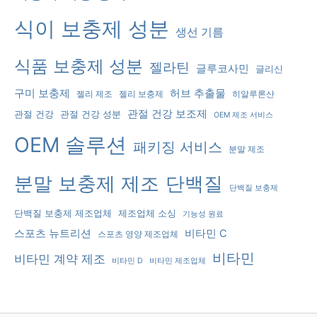
식이 보충제 성분
생선 기름
식품 보충제 성분
젤라틴
글루코사민
글리신
구미 보충제
허브 추출물
젤리 제조
젤리 보충제
히알루론산
관절 건강 보조제
관절 건강
관절 건강 성분
OEM 제조 서비스
OEM 솔루션
패키징 서비스
분말 제조
분말 보충제 제조
단백질
단백질 보충제
단백질 보충제 제조업체
제조업체 소싱
기능성 원료
스포츠 뉴트리션
비타민 C
스포츠 영양 제조업체
비타민
비타민 계약 제조
비타민 D
비타민 제조업체