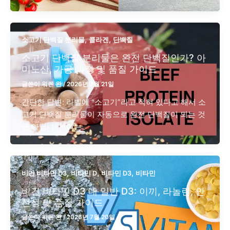
,
,
소고기 단백질 분리물
콜라겐
단백질
소고기 단백질 분리물은 완전 단백질인가? 아
미노산, 가공 과정 및 품질 가이드
글쓴이
워렌 완
/
2026년 7월 21일
간단한 답변: 라벨에 “소고기”라고 적혀 있다고 해서 소
고기 단백질 분리물이 자동으로 완전 단백질이 되는 것
은 아닙니다. 이는
,
,
,
비건 비타민 D3
비타민 D
비타민 D3
비타민
비건 비타민 D3 대 일반 D3: 이끼, 라놀린, 안
전성 및 품질 가이드
글쓴이
워렌 완
/
2026년 7월 20일