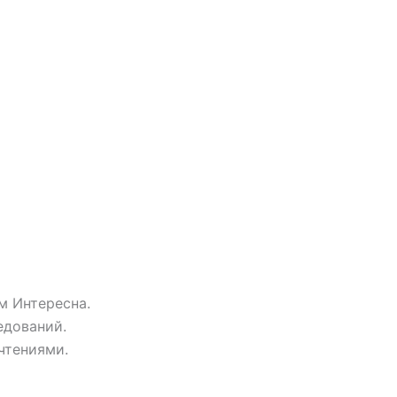
м Интересна.
едований.
чтениями.