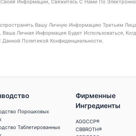
 Своей Информации, Свяжитесь С Нами По Электронно
Распространять Вашу Личную Информацию Третьим Лица
. Ваша Личная Информация Будет Использоваться, Ког
С Данной Политикой Конфиденциальности.
зводство
Фирменные
Ингредиенты
одство Порошковых
к
AGGCCP®
одство Таблетированных
CBBROTH®
к