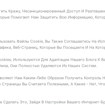
тить Кражу, Несанкционированный Доступ И Разглаше
оторые Помогают Нам Защитить Всю Информацию, Кото
ьзовать Файлы Cookie, Вы Также Соглашаетесь На Исп
афика, Веб-Страниц, Которые Вы Посещаете И На Кото
kies, Используются Для Адаптации Нашего Блога К В
лиза, Они Полностью Удаляются Из Наших Систем.
зволяют Нам Каким-Либо Образом Получить Контроль 
е Страницы Вы Считаете Полезными, А Какие - Нет, Ч
е Сделать Это, Зайдя В Настройки Вашего Интернет-Б