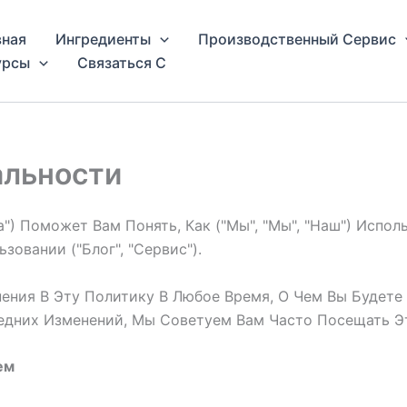
вная
Ингредиенты
Производственный Сервис
урсы
Связаться С
альности
") Поможет Вам Понять, Как ("мы", "мы", "наш") Испо
овании ("блог", "сервис").
ения В Эту Политику В Любое Время, О Чем Вы Будете
ледних Изменений, Мы Советуем Вам Часто Посещать Э
ем