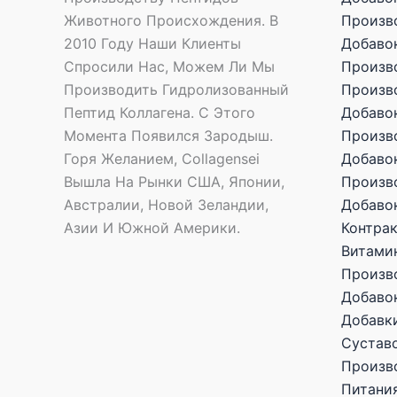
Произв
Животного Происхождения. В
Добаво
2010 Году Наши Клиенты
Произв
Спросили Нас, Можем Ли Мы
Произв
Производить Гидролизованный
Добаво
Пептид Коллагена. С Этого
Произв
Момента Появился Зародыш.
Добаво
Горя Желанием, Collagensei
Произв
Вышла На Рынки США, Японии,
Добаво
Австралии, Новой Зеландии,
Контра
Азии И Южной Америки.
Витами
Произв
Добаво
Добавк
Сустав
Произв
Питани