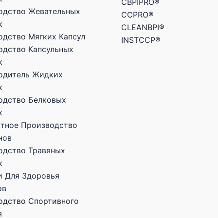
CBPIPRO®
одство Жевательных
CCPRO®
к
CLEANBPI®
одство Мягких Капсул
INSTCCP®
одство Капсульных
к
одитель Жидких
к
одство Белковых
к
ктное Производство
нов
одство Травяных
к
и Для Здоровья
ов
одство Спортивного
я