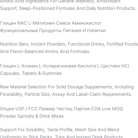
Amino Acid Ingredients For General Wellness, Antioxidant
Support, Sleep-Positioned Formulas And Daily Nutrition Products.
Глицин
NAC
L-Метионин
Смеси Аминокислот
Функциональные Продукты Питания И Напитки
Nutrition Bars, Instant Powders, Functional Drinks, Fortified Foods
And Flavor-Balanced Amino Acid Formulas.
Глицин
L-Аланин
L-Аспарагиновая Кислота
L-Цистеин HCl
Capsules, Tablets & Gummies
Raw Material Selection For Solid Dosage Supplements, Including
Flowability, Particle Size, Assay And Label-Claim Requirements.
Опции USP / FCC
Размер Частиц
Партия COA
Low MOQ
Powder Sachets & Drink Mixes
Support For Solubility, Taste Profile, Mesh Size And Blend
Uniformity In Stick Packs, Tubs And Instant Drink Products.