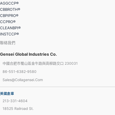
AGGCCP®
CBBROTH®
CBPIPRO®
CCPRO®
CLEANBPI®
INSTCCP®
聯絡我們
Gensei Global Industries Co.
中國合肥市蜀山區金牛路與高柳路交口 230031
86-551-6382-9580
Sales@collagensei.com
French
Thai
美國倉庫
Arabic
213-331-4604
Russian
18525 Railroad St.
Vietnamese