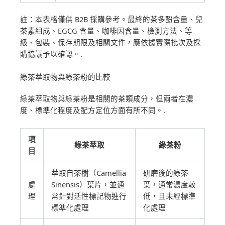
註：本表格僅供 B2B 採購參考。最終的茶多酚含量、兒
茶素組成、EGCG 含量、咖啡因含量、檢測方法、等
級、包裝、保存期限及相關文件，應依據實際批次及採
購協議予以確認。.
綠茶萃取物與綠茶粉的比較
綠茶萃取物與綠茶粉是相關的茶類成分，但兩者在濃
度、標準化程度及配方定位方面有所不同。.
項
綠茶萃取
綠茶粉
目
萃取自茶樹（Camellia
研磨後的綠茶
處
Sinensis）葉片，並通
葉，通常濃度較
理
常針對活性標記物進行
低，且未經標準
標準化處理
化處理