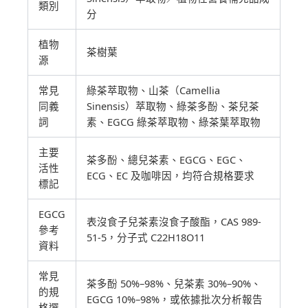
類別
分
植物
茶樹葉
源
常見
綠茶萃取物、山茶（Camellia
同義
Sinensis）萃取物、綠茶多酚、茶兒茶
詞
素、EGCG 綠茶萃取物、綠茶葉萃取物
主要
茶多酚、總兒茶素、EGCG、EGC、
活性
ECG、EC 及咖啡因，均符合規格要求
標記
EGCG
表沒食子兒茶素沒食子酸酯，CAS 989-
參考
51-5，分子式 C22H18O11
資料
常見
茶多酚 50%–98%、兒茶素 30%–90%、
的規
EGCG 10%–98%，或依據批次分析報告
格選