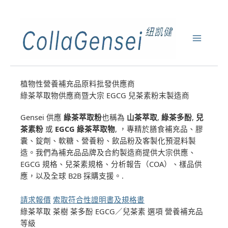
植物性營養補充品原料批發供應商
綠茶萃取物供應商暨大宗 EGCG 兒茶素粉末製造商
Gensei 供應
綠茶萃取粉
也稱為
山茶萃取
,
綠茶多酚
,
兒
茶素粉
或
EGCG 綠茶萃取物
, ，專精於膳食補充品、膠
囊、錠劑、軟糖、營養粉、飲品粉及客製化預混料製
造。我們為補充品品牌及合約製造商提供大宗供應、
EGCG 規格、兒茶素規格、分析報告（COA）、樣品供
應，以及全球 B2B 採購支援。.
請求報價
索取符合性證明書及規格書
綠茶萃取
茶樹
茶多酚
EGCG／兒茶素 選項
營養補充品
等級