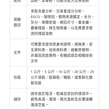
應用
品粉、營養粉、功能性配方及預混粉
多酚含量分析、兒茶素成分分析、
EGCG、咖啡因、植物來源鑑定、水分、
測驗
灰分、堆積密度、網目尺寸、重金屬、
題目
農藥殘留、微生物限量，以及應要求檢
測的殘留溶劑
可應要求提供原產地證明、規格表、安
全資料表、技術資料表、過敏原聲明、
文件
非基因改造聲明、有機認證及相關技術
文件
1 公斤、5 公斤、10 公斤、20 公斤、25
包裝
公斤袋裝／紙箱裝／桶裝，或客製化散
裝包裝
請存放於陰涼、乾燥且密封的環境中。
儲存
避免高溫、潮濕、陽光直射及反覆接觸
潮濕空氣。.