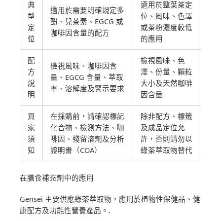
典
適用於整葉茶定
適用於需要明確規定多
型
位、風味、色澤
酚、兒茶素、EGCG 或
定
或茶粉濃度較低
咖啡因含量的配方
位
的應用
配
檢視風味、色
檢視風味、咖啡因含
方
澤、份量、顆粒
量、EGCG 含量、萃取
說
大小及天然咖啡
率、溶解度及警示要求
明
因含量
買
在採購前，請確認標記
除非配方、標籤
家
化合物、檢測方法、咖
及成品定位允
須
啡因、殘留溶劑及分析
許，否則請勿以
知
證明書（COA）
綠茶萃取物替代
在膳食補充劑中的應用
Gensei 主要供應綠茶萃取物，應用於植物性保健品、健
康配方及功能性營養產品。.