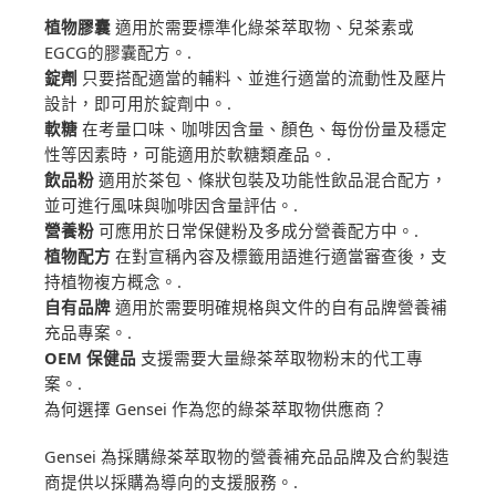
植物膠囊
適用於需要標準化綠茶萃取物、兒茶素或
EGCG的膠囊配方。.
錠劑
只要搭配適當的輔料、並進行適當的流動性及壓片
設計，即可用於錠劑中。.
軟糖
在考量口味、咖啡因含量、顏色、每份份量及穩定
性等因素時，可能適用於軟糖類產品。.
飲品粉
適用於茶包、條狀包裝及功能性飲品混合配方，
並可進行風味與咖啡因含量評估。.
營養粉
可應用於日常保健粉及多成分營養配方中。.
植物配方
在對宣稱內容及標籤用語進行適當審查後，支
持植物複方概念。.
自有品牌
適用於需要明確規格與文件的自有品牌營養補
充品專案。.
OEM 保健品
支援需要大量綠茶萃取物粉末的代工專
案。.
為何選擇 Gensei 作為您的綠茶萃取物供應商？
Gensei 為採購綠茶萃取物的營養補充品品牌及合約製造
商提供以採購為導向的支援服務。.