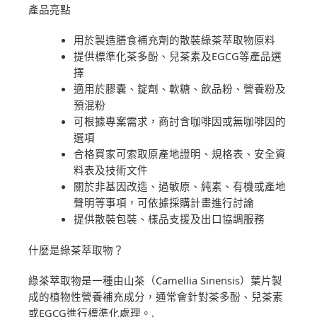
產品亮點
用於製造膳食補充劑的散裝綠茶萃取物原料
提供標準化茶多酚、兒茶素及EGCG等產品選
擇
適用於膠囊、錠劑、軟糖、飲品粉、營養粉及
預混粉
可根據專案需求，商討含咖啡因或無咖啡因的
選項
合格買家可索取原產地證明、規格表、安全資
料表及技術文件
關於非基因改造、過敏原、純素、有機或產地
聲明等事項，可依據採購計畫進行討論
提供散裝包裝、樣品支援及出口協調服務
什麼是綠茶萃取物？
綠茶萃取物是一種由山茶（Camellia Sinensis）葉片製
成的植物性營養補充成分，通常會針對茶多酚、兒茶素
或EGCG進行標準化處理。.