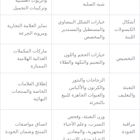
والزيوت العشبية
شبه الصلبة
وتركيبات التجميل
أشكال
خيارات الشكل البيضاوي
تمايز العلامة التجارية
الكبسولات
والمستطيل والمستدير
ومرونة الجرعة
اللينة
والمخصص
ماركات المكملات
خيارات الحجم واللون
التخصيص
الغذائية الهلامية
والتعتيم والنكهة والطلاء
الممتازة
الزجاجات والبثور
إطلاق العلامات
التعبئة
والكرتون والأكياس
الخاصة والمنتجات
والتغليف
والعبوات الجاهزة للبيع
النهائية
بالتجزئة
وزن التعبئة، وفحص
مراقبة
التسرب، وعلم الأحياء
اتساق مواصفات
الجودة
المجهرية، والمعادن
المنتج وضمان الجودة
الثقيلة ودعم الاستقرار