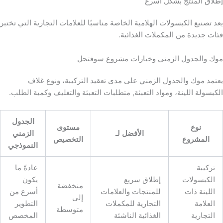
إطلاق المنتج بشكل أسرع
يعد تصنيع الكبسولات الهلامية الخاصة مناسبًا للعلامات التجارية التي تختبر
فئات جديدة من المكملات الغذائية.
موك والجدول الزمني وخيارات مشروع سوفتجل
يعتمد موك والجدول الزمني على مدى تعقيد التركيبة، ونوع غلاف
الكبسولة اللينة، ومواد التعبئة, متطلبات التعبئة والتغليف وكمية الطلب.
الجدول
نوع
مستوى
الأفضل لـ
الزمني
المشروع
التخصيص
النموذجي
تركيبة
عادةً ما
الكبسولات
إطلاق سريع
يكون
منخفضة
اللينة ذات
للمنتجات والعلامات
أسرع من
إلى
العلامة
التجارية للمكملات
التطوير
متوسطة
التجارية
الغذائية الناشئة
المخصص