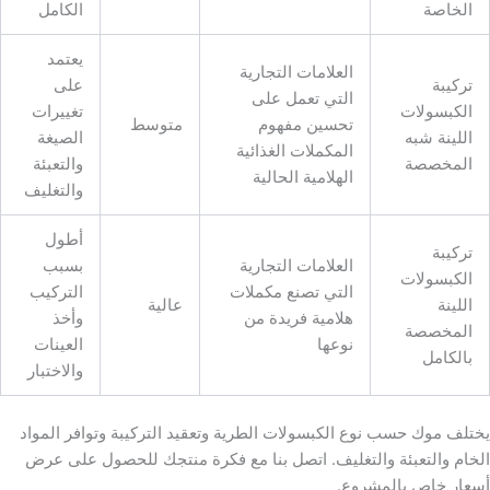
الخاصة
الكامل
يعتمد
العلامات التجارية
تركيبة
على
التي تعمل على
الكبسولات
تغييرات
تحسين مفهوم
متوسط
اللينة شبه
الصيغة
المكملات الغذائية
المخصصة
والتعبئة
الهلامية الحالية
والتغليف
أطول
تركيبة
العلامات التجارية
بسبب
الكبسولات
التي تصنع مكملات
التركيب
اللينة
عالية
هلامية فريدة من
وأخذ
المخصصة
نوعها
العينات
بالكامل
والاختبار
يختلف موك حسب نوع الكبسولات الطرية وتعقيد التركيبة وتوافر المواد
الخام والتعبئة والتغليف. اتصل بنا مع فكرة منتجك للحصول على عرض
أسعار خاص بالمشروع.