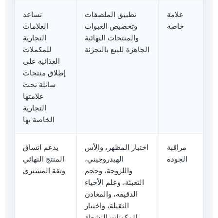
علامة
تطبيق الملصقات
تساعد
خاصة
وتخصيص العبوات
العلامات
والمنتجات النهائية
التجارية
الجاهزة للبيع بالتجزئة
للمكملات
الغذائية على
إطلاق منتجات
سائلة تحت
علامتها
التجارية
الخاصة بها
مراقبة
اختبار المظهر، والأس
يدعم اتساق
الجودة
الهيدروجيني،
المنتج النهائي
واللزوجة، وحجم
وثقة المشتري
التعبئة، وعلم الأحياء
الدقيقة، والمعادن
الثقيلة، واختبار
المكونات النشطة