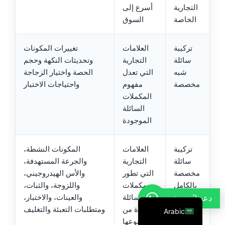
التجارية
أسرع إلى
French
الخاصة
السوق
Thai
Russian
تركيبة
العلامات
تغييرات المكونات
سائلة
التجارية
وتحديثات النكهة وحجم
Vietnamese
شبه
التي تعدل
الحصة واختيار الزجاجة
Spanish
مخصصة
مفهوم
واحتياجات الاختبار
Turkish
المكملات
السائلة
Portuguese
الموجودة
Italian
Korean
تركيبة
العلامات
المكونات النشطة،
سائلة
التجارية
والجرعة المستهدفة،
Japanese
مخصصة
التي تطور
والأس الهيدروجيني،
German
بالكامل
مكملات
واللزوجة، والثبات،
English
دعونا'ندردش
سائلة
والعينات، والاختبار،
فريدة من
ومتطلبات التعبئة والتغليف
Arabic
نوعها