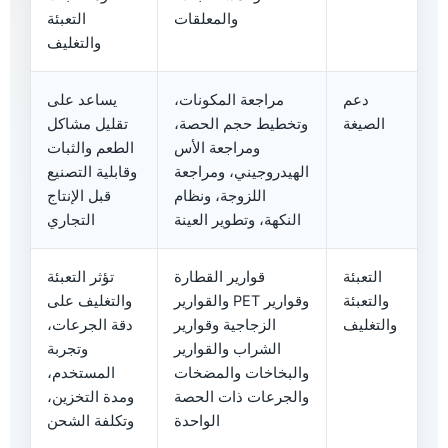
والمعلقات
التعبئة
والتغليف
دعم
مراجعة المكونات،
يساعد على
الصيغة
وتخطيط حجم الحصة،
تقليل مشاكل
ومراجعة الأس
الطعم والثبات
الهيدروجيني، ومراجعة
وقابلية التصنيع
اللزوجة، ونظام
قبل الإنتاج
النكهة، وتطوير العينة
التجاري
التعبئة
قوارير القطارة
تؤثر التعبئة
والتعبئة
وقوارير PET والقوارير
والتغليف على
والتغليف
الزجاجية وقوارير
دقة الجرعات،
الشراب والقوارير
وتجربة
والبخاخات والمضخات
المستخدم،
والجرعات ذات الحصة
ومدة التخزين،
الواحدة
وتكلفة الشحن