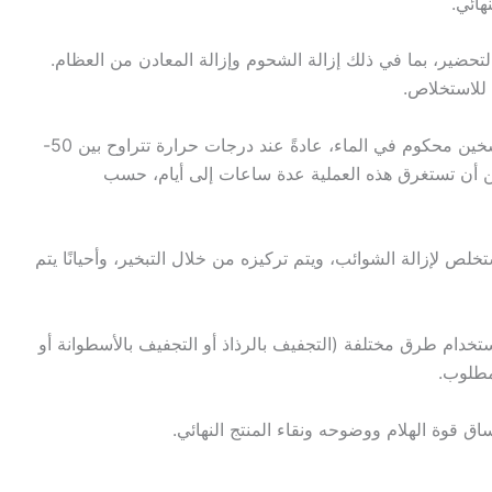
هائي.
لتحضير، بما في ذلك إزالة الشحوم وإزالة المعادن من العظام.
 للاستخلاص.
: يتم تعريض المواد المحضرة لتسخين محكوم في الماء، عادةً عند درجات حرارة تتراوح بين 50-
ة فهرنهايت). يمكن أن تستغرق هذه العملية عدة ساعات إلى أيام، حسب
خلص لإزالة الشوائب، ويتم تركيزه من خلال التبخير، وأحيانًا يتم
استخدام طرق مختلفة (التجفيف بالرذاذ أو التجفيف بالأسطوانة أو
مطلوب.
ق قوة الهلام ووضوحه ونقاء المنتج النهائي.