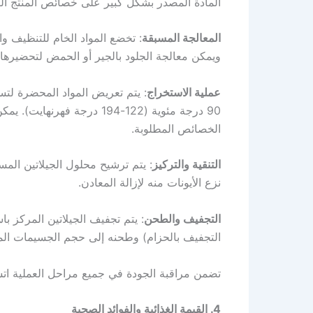
المادة المصدر بشكل كبير على خصائص المنتج الن
المعالجة المسبقة
: تخضع المواد الخام للتنظيف وا
ويمكن معالجة الجلود بالجير أو الحمض لتحضيرها
عملية الاستخراج
90 درجة مئوية (122-194 درج
الخصائص المطلوبة.
التنقية والتركيز
: يتم ترشيح محلول الجيلاتين المست
نزع الأيونات منه لإزالة المعادن.
التجفيف والطحن
: يتم تجفيف الجيلاتين المركز ب
التجفيف بالحزام) وطحنه إلى حجم الجسيمات ال
تضمن مراقبة الجودة في جميع مراحل العملية اتسا
4. القيمة الغذائية والفوائد الصحية