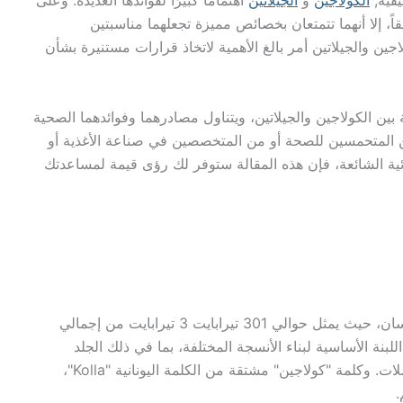
يفية,
الكولاجين
و
الجيلاتين
اهتمامًا كبيرًا لفوائدها العديدة. وعلى
قاً، إلا أنهما تتمتعان بخصائص مميزة تجعلهما مناسبتين
جين والجيلاتين أمر بالغ الأهمية لاتخاذ قرارات مستنيرة بشأن
ين الكولاجين والجيلاتين، ويتناول مصادرهما وفوائدهما الصحية
من المتحمسين للصحة أو من المتخصصين في صناعة الأغذية أو
ية الشائعة، فإن هذه المقالة ستوفر لك رؤى قيمة لمساعدتك
هو أكثر البروتينات وفرة في جسم الإنسان، حيث يمثل حوالي 301 تيرابايت 3 تيرابايت من إجمالي
اللبنة الأساسية لبناء الأنسجة المختلفة، بما في ذلك الجلد
والعظام والأوتار والأربطة والأوعية الدموية والعضلات. وكلمة "كولاجين" مشتقة من الكلمة اليونانية "kolla"،
.