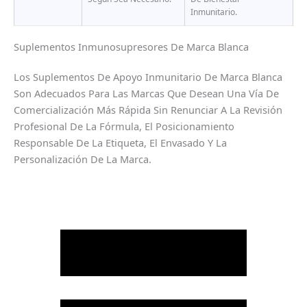
Inmunitario.
Suplementos Inmunosupresores De Marca Blanca
Los Suplementos De Apoyo Inmunitario De Marca Blanca
Son Adecuados Para Las Marcas Que Desean Una Vía De
Comercialización Más Rápida Sin Renunciar A La Revisión
Profesional De La Fórmula, El Posicionamiento
Responsable De La Etiqueta, El Envasado Y La
Personalización De La Marca.