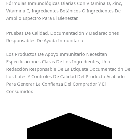
Fórmulas Inmunológicas Diarias Con Vitamina D, Zinc,
Vitamina C, Ingredientes Botánicos O Ingredientes De
Amplio Espectro Para El Bienestar.
Pruebas De Calidad, Documentación Y Declaraciones
Responsables De Ayuda Inmunitaria
Los Productos De Apoyo Inmunitario Necesitan
Especificaciones Claras De Los Ingredientes, Una
Redacción Responsable De La Etiqueta Documentación De
Los Lotes Y Controles De Calidad Del Producto Acabado
Para Generar La Confianza Del Comprador Y El
Consumidor.