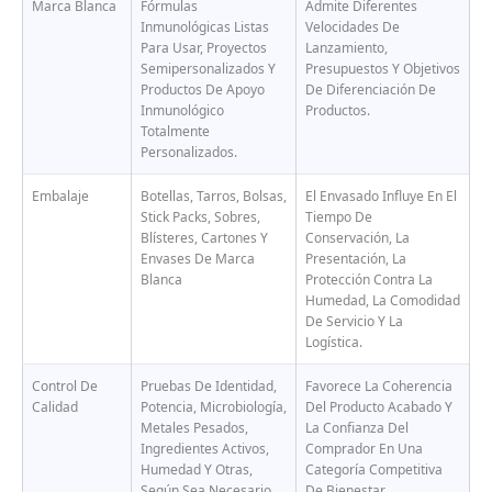
Marca Blanca
Fórmulas
Admite Diferentes
Inmunológicas Listas
Velocidades De
Para Usar, Proyectos
Lanzamiento,
Semipersonalizados Y
Presupuestos Y Objetivos
Productos De Apoyo
De Diferenciación De
Inmunológico
Productos.
Totalmente
Personalizados.
Embalaje
Botellas, Tarros, Bolsas,
El Envasado Influye En El
Stick Packs, Sobres,
Tiempo De
Blísteres, Cartones Y
Conservación, La
Envases De Marca
Presentación, La
Blanca
Protección Contra La
Humedad, La Comodidad
De Servicio Y La
Logística.
Control De
Pruebas De Identidad,
Favorece La Coherencia
Calidad
Potencia, Microbiología,
Del Producto Acabado Y
Metales Pesados,
La Confianza Del
Ingredientes Activos,
Comprador En Una
Humedad Y Otras,
Categoría Competitiva
Según Sea Necesario.
De Bienestar