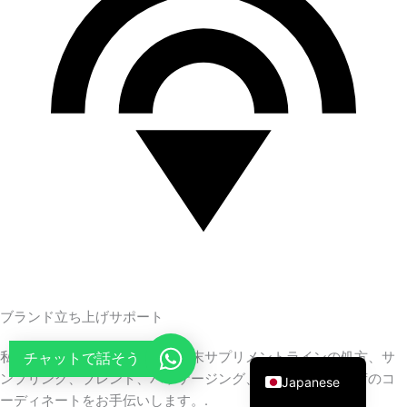
French
Thai
Arabic
Russian
Vietnamese
Spanish
Turkish
Portuguese
Italian
Korean
ブランド立ち上げサポート
German
English
チャットで話そう
私たちのチームは、お客様の粉末サプリメントラインの処方、サ
ンプリング、ブレンド、パッケージング、ラベル付け、出荷のコ
Japanese
ーディネートをお手伝いします。.