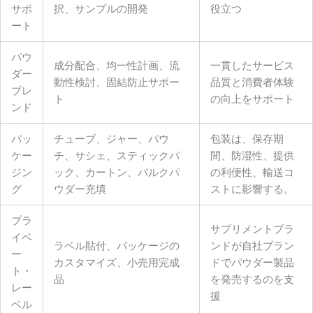
サポ
択、サンプルの開発
役立つ
ート
パウ
成分配合、均一性計画、流
一貫したサービス
ダー
動性検討、固結防止サポー
品質と消費者体験
ブレ
ト
の向上をサポート
ンド
パッ
チューブ、ジャー、パウ
包装は、保存期
ケー
チ、サシェ、スティックパ
間、防湿性、提供
ジン
ック、カートン、バルクパ
の利便性、輸送コ
グ
ウダー充填
ストに影響する。
プラ
サプリメントブラ
イベ
ラベル貼付、パッケージの
ンドが自社ブラン
ー
カスタマイズ、小売用完成
ドでパウダー製品
ト・
品
を発売するのを支
レー
援
ベル