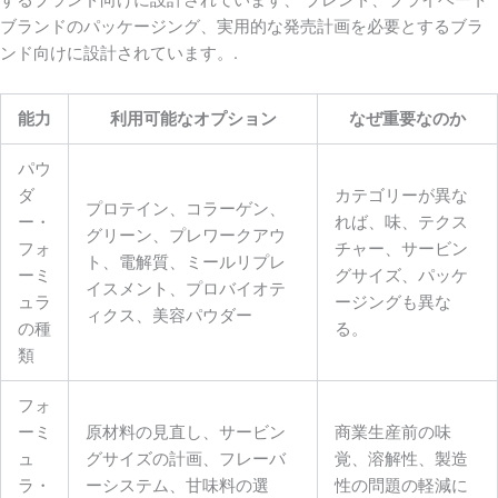
するブランド向けに設計されています、 ブレンド、プライベート
ブランドのパッケージング、実用的な発売計画を必要とするブラ
ンド向けに設計されています。.
能力
利用可能なオプション
なぜ重要なのか
パウ
ダ
カテゴリーが異な
プロテイン、コラーゲン、
ー・
れば、味、テクス
グリーン、プレワークアウ
フォ
チャー、サービン
ト、電解質、ミールリプレ
ーミ
グサイズ、パッケ
イスメント、プロバイオテ
ュラ
ージングも異な
ィクス、美容パウダー
の種
る。
類
フォ
ーミ
原材料の見直し、サービン
商業生産前の味
ュ
グサイズの計画、フレーバ
覚、溶解性、製造
ラ・
ーシステム、甘味料の選
性の問題の軽減に