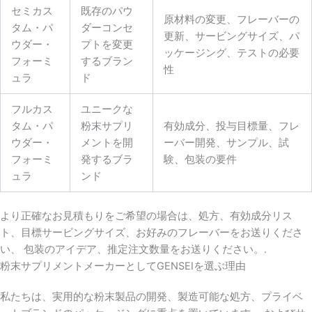
セミカス
既存のパウ
原材料の変更、フレーバーの
タム・パ
ダーコンセ
更新、サービングサイズ、パ
ウダー・
プトを変更
ッケージング、テストの必要
フォーミ
するブラン
性
ュラ
ド
フルカス
ユニークな
タム・パ
粉末サプリ
有効成分、投与目標量、フレ
ウダー・
メントを開
ーバー開発、サンプル、試
フォーミ
発するブラ
験、包装の要件
ュラ
ンド
より正確なお見積もりをご希望の場合は、処方、有効成分リス
ト、目標サービングサイズ、お好みのフレーバーをお送りくださ
い、 包装のアイデア、推定注文数量をお送りください。.
粉末サプリメントメーカーとしてGENSEIを選ぶ理由
私たちは、実用的な粉末製品の開発、製造可能な処方、プライベ