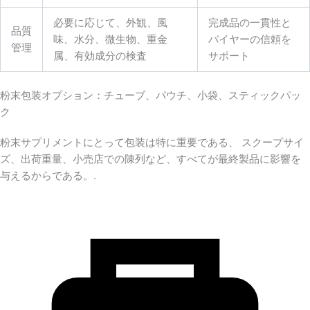
必要に応じて、外観、風
完成品の一貫性と
品質
味、水分、微生物、重金
バイヤーの信頼を
管理
属、有効成分の検査
サポート
粉末包装オプション：チューブ、パウチ、小袋、スティックパッ
ク
粉末サプリメントにとって包装は特に重要である、 スクープサイ
ズ、出荷重量、小売店での陳列など、すべてが最終製品に影響を
与えるからである。.