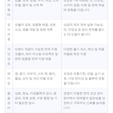
투
캡슐, 정제, 분말, 구미, 액상, 소프
포장은 1회 제공량, 맛, 안정성,
약
트젤, 봉지 및 스틱 팩
소비자 경험, 비용 및 판매 채널
형
에 영향을 미칩니다.
태
공
포뮬러 검토, 맞춤형 배합, 성분
상업적 제조 전에 실현 가능성,
식
소싱, 샘플 개발 및 용량 계획
맛, 안정성 및 생산 문제를 줄이
지
는 데 도움이 됩니다.
원
개
브랜드 적용이 가능한 면역 지원
다양한 출시 속도, 예산 및 제품
인
포뮬러, 세미 커스텀 프로젝트 및
차별화 목표 지원
상
완전 맞춤형 면역 지원 제품
표
패
병, 용기, 파우치, 스틱 팩, 봉지,
포장은 유통기한, 진열, 습기 보
키
물집, 상자 및 개인 라벨 포장
호, 서빙 편의성 및 물류에 영향
징
을 미칩니다.
품
성분, 효능, 미생물학적 검사, 중
경쟁이 치열한 면역 건강 관리
질
금속, 유효 성분, 수분 함량 및 기
분야에서 완제품의 일관성을 보
관
타 필요한 검사
장하고 구매자의 신뢰를 높여줍
리
니다.