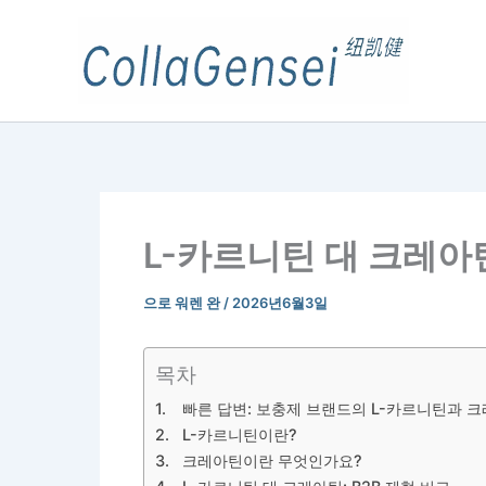
L-카르니틴 대 크레아
으로
워렌 완
/
2026년6월3일
목차
빠른 답변: 보충제 브랜드의 L-카르니틴과 
L-카르니틴이란?
크레아틴이란 무엇인가요?