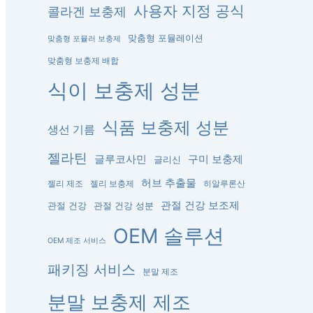
사용자 지정 공식
콜라겐 보충제
맞춤형 포뮬레이션
맞춤형 포뮬러 보충제
맞춤형 보충제 배합
식이 보충제 성분
식품 보충제 성분
생선 기름
젤라틴
글루코사민
구미 보충제
글리신
허브 추출물
젤리 제조
젤리 보충제
히알루론산
관절 건강 보조제
관절 건강
관절 건강 성분
OEM 솔루션
OEM 제조 서비스
패키징 서비스
분말 제조
분말 보충제 제조