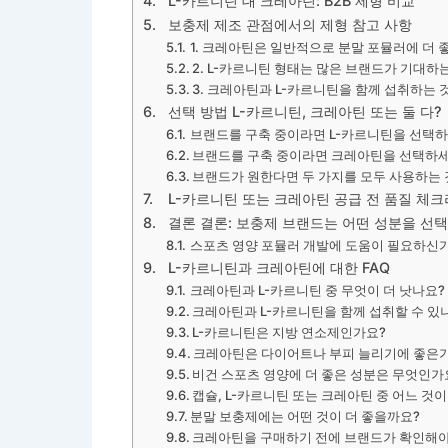
L-카르니틴 대 크레아틴: B2B 제형 비교
보충제 제조 관점에서의 제형 참고 사항
1. 크레아틴은 일반적으로 분말 포뮬러에 더 
2. L-카르니틴 형태는 많은 브랜드가 기대하
3. 크레아틴과 L-카르니틴을 함께 섭취하는 
선택 방법 L-카르니틴, 크레아틴 또는 둘 다?
브랜드를 구축 중이라면 L-카르니틴을 선택하
브랜드를 구축 중이라면 크레아틴을 선택하세
브랜드가 원한다면 두 가지를 모두 사용하는 
L-카르니틴 또는 크레아틴 공급 전 품질 체
결론 결론: 보충제 브랜드는 어떤 성분을 선
스포츠 영양 포뮬러 개발에 도움이 필요하신
L-카르니틴과 크레아틴에 대한 FAQ
크레아틴과 L-카르니틴 중 무엇이 더 낫나요?
크레아틴과 L-카르니틴을 함께 섭취할 수 있
L-카르니틴은 지방 연소제인가요?
크레아틴은 다이어트나 부피 늘리기에 좋은
비건 스포츠 영양에 더 좋은 성분은 무엇인가
캡슐, L-카르니틴 또는 크레아틴 중 어느 것이
분말 보충제에는 어떤 것이 더 좋을까요?
크레아틴을 구매하기 전에 브랜드가 확인해야