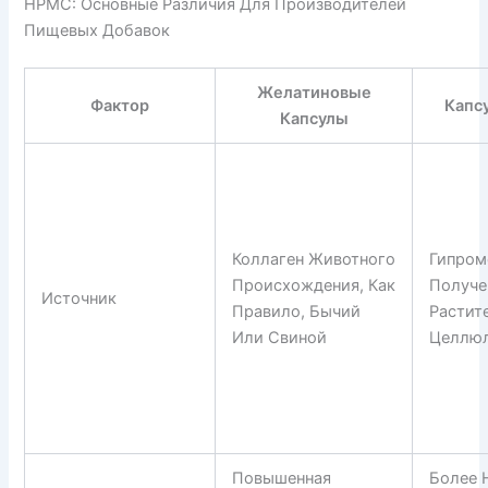
HPMC: Основные Различия Для Производителей
Пищевых Добавок
Желатиновые
Фактор
Капс
Капсулы
Коллаген Животного
Гипром
Происхождения, Как
Получе
Источник
Правило, Бычий
Растит
Или Свиной
Целлю
Повышенная
Более 