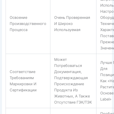
Исполь
Настро
Освоение
Очень Проверенная
Оборуд
Производственного
И Широко
Технич
Процесса
Используемая
Характ
Постав
Прежн
Значен
Может
Лучше 
Потребоваться
Для
Соответствие
Документация,
Позици
Требованиям
Подтверждающая
Как «н
Маркировки И
Происхождение
Растит
Сертификации
Продукта Из
Основе
Животных, А Также
Label»
Отсутствие ГЭК/ТЭК
Пробио