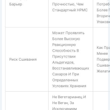
Барьер
Прочностью, Чем
Потреб
Стандартный HPMC
Более 
Вторич
Упаков
Может Проявлять
Более Высокую
Реакционную
Как Пр
Способность В
Менее
Присутствии
Риск Сшивания
Подве
Альдегидов,
Сшиван
Восстанавливающих
Желати
Сахаров И При
Определенных
Условиях Хранения
Не Вегетарианец И
Не Веган, За
Исключением