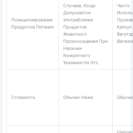
Случаев, Когда
Часто
Допускается
Исполь
Позиционирование
Употребление
Произв
Продуктов Питания
Продуктов
Капсул
Животного
Вегета
Происхождения При
Вегано
Наличии
Конкретного
Указания На Это
Стоимость
Обычно Ниже
Обычн
Широк