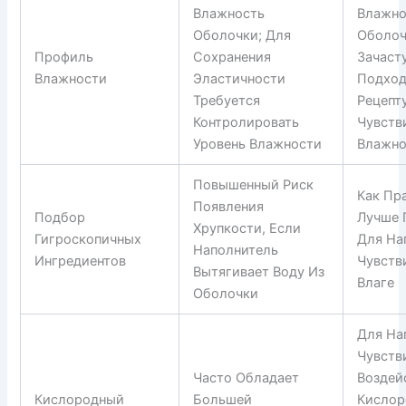
Влажность
Влажно
Оболочки; Для
Оболоч
Профиль
Сохранения
Зачаст
Влажности
Эластичности
Подход
Требуется
Рецепт
Контролировать
Чувств
Уровень Влажности
Влажно
Повышенный Риск
Как Пр
Появления
Подбор
Лучше 
Хрупкости, Если
Гигроскопичных
Для На
Наполнитель
Ингредиентов
Чувств
Вытягивает Воду Из
Влаге
Оболочки
Для На
Чувств
Часто Обладает
Воздей
Кислородный
Большей
Кислор