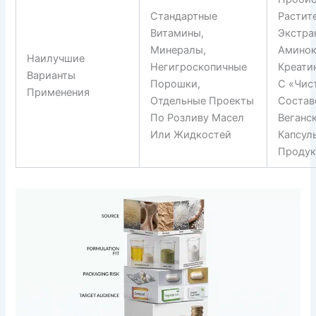
Стандартные
Растит
Витамины,
Экстра
Минералы,
Аминок
Наилучшие
Негигроскопичные
Креати
Варианты
Порошки,
С «чис
Применения
Отдельные Проекты
Состав
По Розливу Масел
Веганс
Или Жидкостей
Капсул
Проду