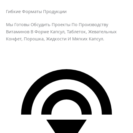
Гибкие Форматы Продукции
Мы Готовы Обсудить Проекты По Производству
Витаминов В Форме Капсул, Таблеток, Жевательных
Конфет, Порошка, Жидкости И Мягких Капсул.
Chinese
French
Thai
Arabic
Vietnamese
Spanish
Turkish
Portuguese
Italian