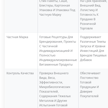
Стик-Пакеты, Саше,
На Срок Хранения,
Блистеры, Картонная
Внешний Вид,
Упаковка И Упаковка Под
Логистику И
Частную Марку
Готовность К
Продаже В
Розничной
Торговле
Частная Марка
Готовые Рецептуры Для
Поддерживает
Брендирования, Проекты
Различные Темпы
С Частичной
Запуска И Уровни
Индивидуализацией И
Инвестиций Для
Полностью
Брендов Пищевых
Индивидуализированные
Добавок
Витаминные Продукты
Контроль Качества
Проверка Внешнего
Обеспечивает
Вида, Веса,
Постоянство
Эффективности,
Готовой
Микробиологических
Продукции И
Показателей,
Доверие
Содержания Тяжелых
Покупателей
Металлов И Другие
Испытания Готовой