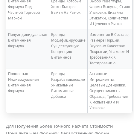
Витаминная
Бренды, Которые
Выбор Рецептуры,
Формула Под
Хотят Быстрее
Формы Выпуска, Стиля
Частной Торговой
Выйти На Рынок
Упаковки, Дизайна
Маркой
Этикетки, Количества
И Целевого Рынка
Полуиндивидуальная
Бренды,
Изменения В Составе,
Витаминная
Модифицирующие
Размере Порции,
Формула
Существующую
Вкусовых Качествах,
Концепцию
Покрытии, Упаковке И
Витаминов
Требованиях К
Тестированию
Полностью
Бренды,
Активные
Индивидуальная
Разрабатывающие
Ингредиенты,
Витаминная
Уникальные
Целевые Дозировки,
Формула
Витаминные
Осуществимость,
Добавки
Образцы, Требования
К Испытаниям И
Упаковке
Для Получения Более Точного Расчета Стоимости
Пришлите Нам Формулу, Лекарственную Форму,