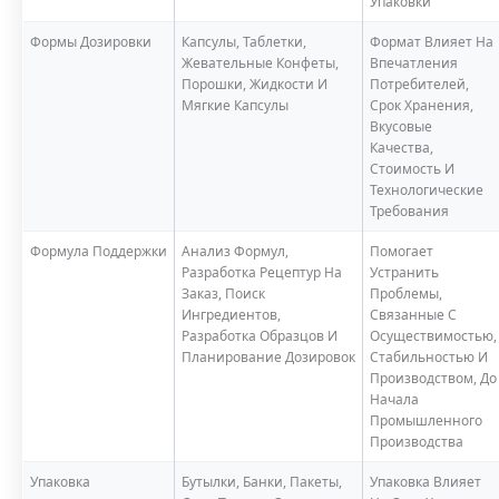
Упаковки
Формы Дозировки
Капсулы, Таблетки,
Формат Влияет На
Жевательные Конфеты,
Впечатления
Порошки, Жидкости И
Потребителей,
Мягкие Капсулы
Срок Хранения,
Вкусовые
Качества,
Стоимость И
Технологические
Требования
Формула Поддержки
Анализ Формул,
Помогает
Разработка Рецептур На
Устранить
Заказ, Поиск
Проблемы,
Ингредиентов,
Связанные С
Разработка Образцов И
Осуществимостью,
Планирование Дозировок
Стабильностью И
Производством, До
Начала
Промышленного
Производства
Упаковка
Бутылки, Банки, Пакеты,
Упаковка Влияет