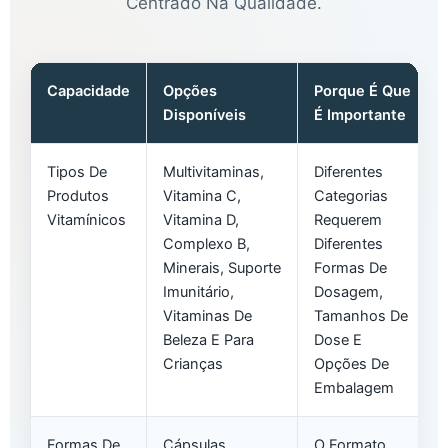
Centrado Na Qualidade.
Capacidade
Opções
Porque É Que
Disponíveis
É Importante
Tipos De
Multivitaminas,
Diferentes
Produtos
Vitamina C,
Categorias
Vitamínicos
Vitamina D,
Requerem
Complexo B,
Diferentes
Minerais, Suporte
Formas De
Imunitário,
Dosagem,
Vitaminas De
Tamanhos De
Beleza E Para
Dose E
Crianças
Opções De
Embalagem
Formas De
Cápsulas,
O Formato