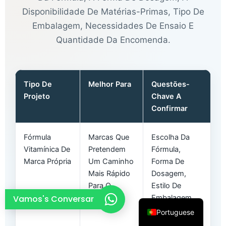
Disponibilidade De Matérias-Primas, Tipo De
French
Embalagem, Necessidades De Ensaio E
Thai
Quantidade Da Encomenda.
Arabic
Russian
Vietnamese
Tipo De
Melhor Para
Questões-
Spanish
Projeto
Chave A
Confirmar
Turkish
Italian
Fórmula
Marcas Que
Escolha Da
Korean
Vitamínica De
Pretendem
Fórmula,
Marca Própria
Um Caminho
Forma De
Japanese
Mais Rápido
Dosagem,
German
Para O
Estilo De
English
Vamos's Conversar
Mercado
Embalagem,
Conceção Do
Portuguese
Rótulo,