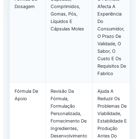
Dosagem
Comprimidos,
Afecta A
Gomas, Pós,
Experiência
Líquidos E
Do
Cápsulas Moles
Consumidor,
O Prazo De
Validade, O
Sabor, O
Custo E Os
Requisitos De
Fabrico
Fórmula De
Revisão Da
Ajuda A
Apoio
Fórmula,
Reduzir Os
Formulação
Problemas De
Personalizada,
Viabilidade,
Fornecimento De
Estabilidade E
Ingredientes,
Produção
Desenvolvimento
Antes Do