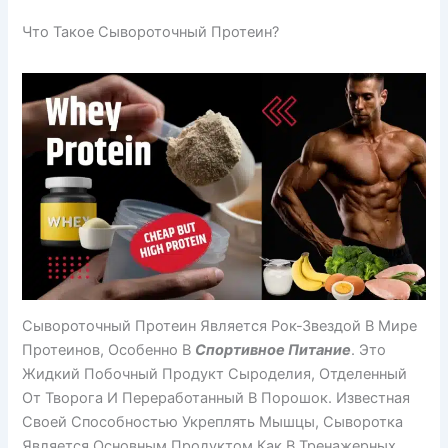
Что Такое Сывороточный Протеин?
Сывороточный Протеин Является Рок-Звездой В Мире
Протеинов, Особенно В
Спортивное Питание
. Это
Жидкий Побочный Продукт Сыроделия, Отделенный
От Творога И Переработанный В Порошок. Известная
Своей Способностью Укреплять Мышцы, Сыворотка
Является Основным Продуктом Как В Тренажерных