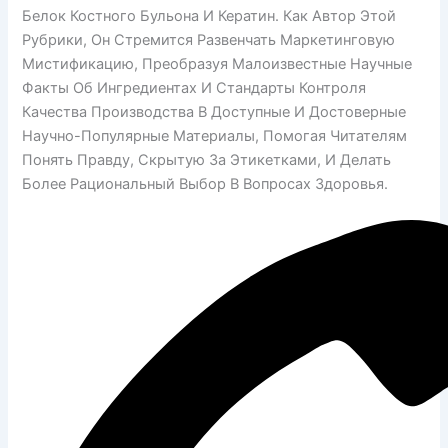
Белок Костного Бульона И Кератин. Как Автор Этой
Рубрики, Он Стремится Развенчать Маркетинговую
Мистификацию, Преобразуя Малоизвестные Научные
Факты Об Ингредиентах И Стандарты Контроля
Качества Производства В Доступные И Достоверные
Научно-Популярные Материалы, Помогая Читателям
Понять Правду, Скрытую За Этикетками, И Делать
Более Рациональный Выбор В Вопросах Здоровья.