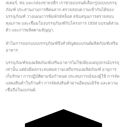
สเตอร์, ท่อ และกล่องขายปลีก เราช่วยแบรนด์เลือกรูปแบบบรรจุ
ภัณฑ์ ประสานงานการติดฉลาก ตรวจสอบความเข้ากันได้ของ
บรรจุภัณฑ์ วางแผนการพิมพ์รหัสล็อต สนับสนุนการตรวจสอบ
คุณภาพ และเชื่อมโยงบรรจุภัณฑ์กับโครงการ OEM แบรนด์ส่วน
ตัว และการผลิตตามสัญญา.
ทำไมการออกแบบบรรจุภัณฑ์จึงสำคัญต่อแบรนด์ผลิตภัณฑ์เสริม
อาหาร
บรรจุภัณฑ์ของผลิตภัณฑ์เสริมอาหารไม่ใช่เพียงแค่อุปกรณ์บรรจุ
เท่านั้น แต่ยังมีผลกระทบต่อความเสถียรของผลิตภัณฑ์ อายุการ
เก็บรักษา การปฏิบัติตามข้อกำหนด ประสบการณ์ของผู้ใช้ การจัด
แสดงสินค้าในร้านค้า การจัดส่งสินค้าผ่านอีคอมเมิร์ซ และความ
เชื่อถือในแบรนด์.