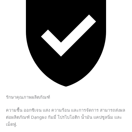
รักษาคุณภาพผลิตภัณฑ์
ความชื้น ออกซิเจน แสง ความร้อน และการจัดการ สามารถส่งผล
ต่อผลิตภัณฑ์ Dạngผง กัมมี่ โปรไบโอติก น้ำมัน แคปซูลนิ่ม และ
เม็ดฟู่.