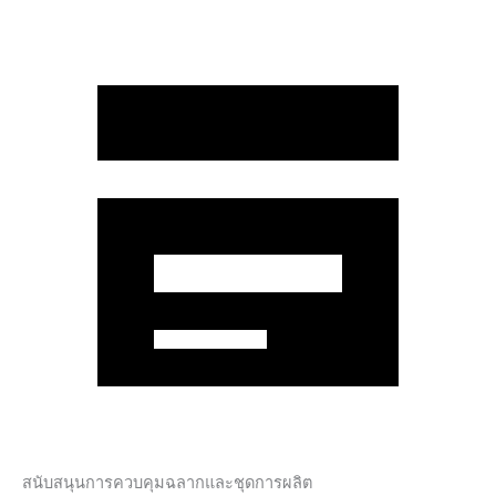
สนับสนุนการควบคุมฉลากและชุดการผลิต