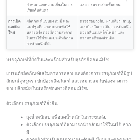
กำหนดและความเสี่ยงในการ
และการตรวจสอบขั้นตอน.
เรียกคืนสินค้า.
การเปิด
ผลิตภัณฑ์แบบผง กัมมี่ และ
ตรวจสอบถุงซิป, ฝาเกลียว, ชั้นบุ,
และปิด
แคปซูลที่ออกแบบมาเพื่อใช้
แถบป้องกันการเปิด, การปิดผนึก
ใหม่
หลายครั้ง ต้องมีความสะดวก
ด้วยคลื่นแม่เหล็กไฟฟ้า และ
ในการใช้ซ้ำและประสิทธิภาพ
ความพอดีของส่วนปิด.
การปิดผนึกที่ดี.
บรรจุภัณฑ์ที่ยั่งยืนและพร้อมสำหรับธุรกิจอีคอมเมิร์ซ
แบรนด์ผลิตภัณฑ์เสริมอาหารหลายแห่งต้องการบรรจุภัณฑ์ที่มีรูป
ลักษณ์ดูหรูหรา ปกป้องผลิตภัณฑ์ และเหมาะสมกับช่องทางการ
ขายปลีกสมัยใหม่หรือช่องทางอีคอมเมิร์ซ.
ตัวเลือกบรรจุภัณฑ์ที่ยั่งยืน
ถุงน้ำหนักเบาเพื่อลดน้ำหนักในการขนส่ง.
ตัวเลือกบรรจุภัณฑ์ที่สามารถนำกลับมาใช้ใหม่ได้ หาก
มี.
ขวดแก้วสำหรับสูตรอาหารระดับพรีเมียมและของเหลว