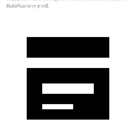
สัมผัสกับอาหาร หากมี.