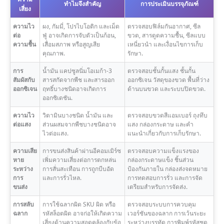
ทำไมจึงสำคัญ
การประเมินบรรจุภัณฑ์
เสี่ยง
ความไว
ผง, กัมมี่, โปรไบโอติก และเม็ด
ตรวจสอบฟิล์มกันอากาศ, ซีล
ต่อ
ฟู่ อาจเกิดการจับตัวเป็นก้อน,
ขวด, สารดูดความชื้น, ซีลแบบ
ความชื้น
เสื่อมสภาพ หรือสูญเสีย
เหนี่ยวนำ และเงื่อนไขการเก็บ
คุณภาพ.
รักษา.
การ
น้ำมัน แคปซูลนิ่มโอเมก้า-3
ตรวจสอบชั้นกั้นแสง ชั้นกั้น
สัมผัสกับ
สารสกัดจากพืช และสารออก
ออกซิเจน วัสดุของขวด พื้นที่ว่าง
ออกซิเจน
ฤทธิ์บางชนิดอาจเกิดการ
ด้านบนขวด และระบบปิดขวด.
ออกซิเดชัน.
ความไว
วิตามินบางชนิด น้ำมัน และ
ตรวจสอบขวดสีแอมเบอร์ ถุงทึบ
ต่อแสง
ส่วนผสมจากพืชบางชนิดอาจ
แสง กล่องกระดาษ และคำ
ไวต่อแสง.
แนะนำเกี่ยวกับการเก็บรักษา.
ความเสีย
การขนส่งสินค้าผ่านอีคอมเมิร์ซ
ตรวจสอบความแข็งแรงของ
หาย
เพิ่มความเสี่ยงต่อการตกหล่น
กล่องกระดาษแข็ง ชิ้นส่วน
ระหว่าง
การสั่นสะเทือน การถูกบีบอัด
ป้องกันภายใน กล่องส่งจดหมาย
การ
และการรั่วไหล.
การทดสอบการรั่ว และการจัด
ขนส่ง
เตรียมสำหรับการจัดส่ง.
การสลับ
การใช้ฉลากผิด SKU ผิด หรือ
ตรวจสอบระบบการควบคุม
ฉลาก
รหัสล็อตผิด อาจก่อให้เกิดความ
เวอร์ชันของฉลาก การเว้นระยะ
เสี่ยงด้านความสอดคล้องกับข้อ
ระหว่างบรรทัด การพิมพ์รหัสชุด