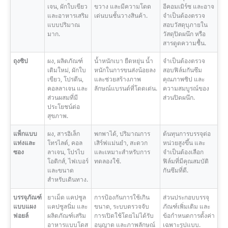
เจน, ผักใบเขียว
ขวาง และมีความโดด
อีคอมเมิร์ซ และอาจ
และอาหารเสริม
เด่นบนชั้นวางสินค้า.
จำเป็นต้องตรวจ
แบบปริมาณ
สอบวัสดุบุภายใน
มาก.
วัสดุปิดผนึก หรือ
สารดูดความชื้น.
ถุงซิป
ผง, ผลิตภัณฑ์
น้ำหนักเบา ยืดหยุ่น น้ำ
จำเป็นต้องตรวจ
เติมใหม่, ผักใบ
หนักในการขนส่งน้อยลง
สอบฟิล์มกันซึม
เขียว, โปรตีน,
และช่วยสร้างภาพ
คุณภาพซิป และ
คอลลาเจน และ
ลักษณ์แบรนด์ที่โดดเด่น.
ความสมบูรณ์ของ
ส่วนผสมที่มี
ส่วนปิดผนึก.
ประโยชน์ต่อ
สุขภาพ.
แพ็กแบบ
ผง, สารอิเล็ก
พกพาได้, ปริมาณการ
ต้นทุนการบรรจุต่อ
แท่งและ
โทรไลต์, คอล
เสิร์ฟแม่นยำ, สะดวก
หน่วยสูงขึ้น และ
ซอง
ลาเจน, โปรไบ
และเหมาะสำหรับการ
จำเป็นต้องเลือก
โอติกส์, ไฟเบอร์
ทดลองใช้.
ฟิล์มที่มีคุณสมบัติ
และขนาด
กันซึมที่ดี.
สำหรับเดินทาง.
บรรจุภัณฑ์
ยาเม็ด แคปซูล
การป้องกันการใช้เกิน
ส่วนประกอบบรรจุ
แบบแผง
แคปซูลนิ่ม และ
ขนาด, ระบบตรวจจับ
ภัณฑ์เพิ่มเติม และ
ฟอยล์
ผลิตภัณฑ์เสริม
การเปิดใช้โดยไม่ได้รับ
ข้อกำหนดการตั้งค่า
อาหารแบบโดส
อนุญาต และภาพลักษณ์
เฉพาะรูปแบบ.