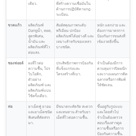
เดียว.
ที่สร้างความเชื่อมั่นใน
ด้านการปฏิบัติตามกฎ
ระเบียบ.
ขวดแก้ว
ผลิตภัณฑ์
สัมผัสคุณภาพระดับ
หนัก แตกง่าย และ
Dạngน้ำ, หยด,
พรีเมียม ปกป้อง
ต้องการมาตรการ
สูตรพิเศษ,
ผลิตภัณฑ์ได้อย่างดี และ
ป้องกันการขนส่งที่
น้ำมัน และ
เหมาะสำหรับของเหลว
เข้มงวดยิ่งขึ้น.
ผลิตภัณฑ์ที่ไว
บางชนิด.
ต่อแสง.
ซองฟอยล์
ผงที่ไวต่อ
ประสิทธิภาพการป้องกัน
จำเป็นต้องมีการ
ความชื้น, โปร
ที่แข็งแกร่งและ
ควบคุมการปิดผนึก
ไบโอติก,
โครงสร้างที่เบา.
และวางแผนการติด
ตัวอย่าง
ฉลากหรือการพิมพ์
ผลิตภัณฑ์ และ
ให้ชัดเจน.
ผลิตภัณฑ์แบบ
ใช้ครั้งเดียว.
ท่อ
ยาเม็ดฟู่ ยาอม
มีขนาดกะทัดรัด สะดวก
ขึ้นอยู่กับรูปแบบ
และยาเม็ดชนิด
และทนทาน สำหรับยา
และโดยทั่วไป
พิเศษที่คัดสรร
เม็ดที่ไวต่อความชื้น.
จำเป็นต้องตรวจ
มา.
สอบเรื่องสารดูด
ความชื้นหรือการ
ป้องกันความชื้น.