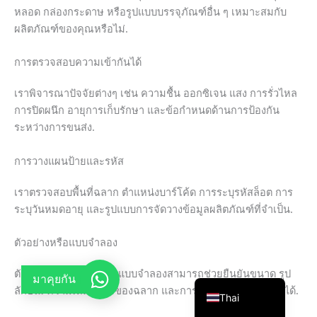
หลอด กล่องกระดาษ หรือรูปแบบบรรจุภัณฑ์อื่น ๆ เหมาะสมกับ
French
ผลิตภัณฑ์ของคุณหรือไม่.
Arabic
การตรวจสอบความเข้ากันได้
Russian
Vietnamese
เราพิจารณาปัจจัยต่างๆ เช่น ความชื้น ออกซิเจน แสง การรั่วไหล
การปิดผนึก อายุการเก็บรักษา และข้อกำหนดด้านการป้องกัน
Spanish
ระหว่างการขนส่ง.
Turkish
Portuguese
การวางแผนป้ายและรหัส
Italian
เราตรวจสอบพื้นที่ฉลาก ตำแหน่งบาร์โค้ด การระบุรหัสล็อต การ
Korean
ระบุวันหมดอายุ และรูปแบบการจัดวางข้อมูลผลิตภัณฑ์ที่จำเป็น.
Japanese
ตัวอย่างหรือแบบจำลอง
German
ตัวอย่างบรรจุภัณฑ์หรือแบบจำลองสามารถช่วยยืนยันขนาด รูป
English
มาคุยกัน
ลักษณ์ ความเหมาะสมของฉลาก และการนำเสนอต่อผู้บริโภคได้.
Thai