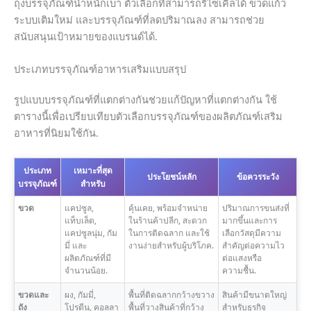
ถุงบรรจุภัณฑ์น้ำหนักเบา ตัวเลือกที่สามารถรีไซเคิลได้ ขวดแก้ว
ระบบเติมใหม่ และบรรจุภัณฑ์ที่ลดปริมาณลง สามารถช่วย
สนับสนุนเป้าหมายของแบรนด์ได้.
ประเภทบรรจุภัณฑ์อาหารเสริมแบบสรุป
รูปแบบบรรจุภัณฑ์ที่แตกต่างกันช่วยแก้ปัญหาที่แตกต่างกัน ใช้
ตารางนี้เพื่อเปรียบเทียบตัวเลือกบรรจุภัณฑ์ของผลิตภัณฑ์เสริม
อาหารที่นิยมใช้กัน.
ประเภท
เหมาะที่สุด
ประโยชน์หลัก
ข้อควรระวัง
บรรจุภัณฑ์
สำหรับ
ขวด
แคปซูล,
คุ้นเคย, พร้อมจำหน่าย
ปริมาณการขนส่งที่
แท็บเล็ต,
ในร้านค้าปลีก, สะดวก
มากขึ้นและการ
แคปซูลนุ่ม, กัม
ในการติดฉลาก และใช้
เลือกวัสดุมีความ
มี่ และ
งานง่ายสำหรับผู้บริโภค.
สำคัญต่อความไว
ผลิตภัณฑ์ที่มี
ต่อแสงหรือ
จำนวนน้อย.
ความชื้น.
ขวดและ
ผง, กัมมี่,
พื้นที่ติดฉลากกว้างขวาง
สินค้ามีขนาดใหญ่
ถัง
โปรตีน, คอลลา
พื้นที่วางสินค้าที่กว้าง
สำหรับธุรกิจ