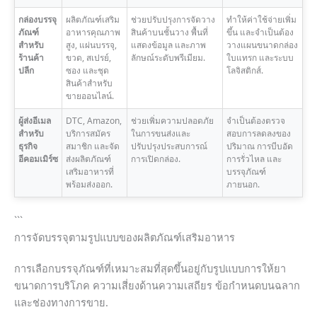
กล่องบรรจุ
ผลิตภัณฑ์เสริม
ช่วยปรับปรุงการจัดวาง
ทำให้ค่าใช้จ่ายเพิ่ม
ภัณฑ์
อาหารคุณภาพ
สินค้าบนชั้นวาง พื้นที่
ขึ้น และจำเป็นต้อง
สำหรับ
สูง, แผ่นบรรจุ,
แสดงข้อมูล และภาพ
วางแผนขนาดกล่อง
ร้านค้า
ขวด, สเปรย์,
ลักษณ์ระดับพรีเมียม.
ใบแทรก และระบบ
ปลีก
ซอง และชุด
โลจิสติกส์.
สินค้าสำหรับ
ขายออนไลน์.
ผู้ส่งอีเมล
DTC, Amazon,
ช่วยเพิ่มความปลอดภัย
จำเป็นต้องตรวจ
สำหรับ
บริการสมัคร
ในการขนส่งและ
สอบการลดลงของ
ธุรกิจ
สมาชิก และจัด
ปรับปรุงประสบการณ์
ปริมาณ การบีบอัด
อีคอมเมิร์ซ
ส่งผลิตภัณฑ์
การเปิดกล่อง.
การรั่วไหล และ
เสริมอาหารที่
บรรจุภัณฑ์
พร้อมส่งออก.
ภายนอก.
```
การจัดบรรจุตามรูปแบบของผลิตภัณฑ์เสริมอาหาร
การเลือกบรรจุภัณฑ์ที่เหมาะสมที่สุดขึ้นอยู่กับรูปแบบการให้ยา
ขนาดการบริโภค ความเสี่ยงด้านความเสถียร ข้อกำหนดบนฉลาก
และช่องทางการขาย.