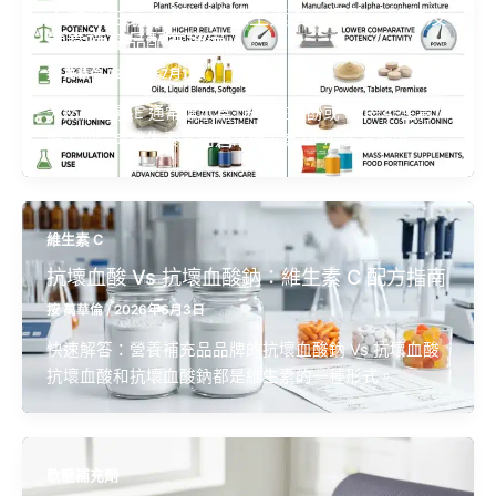
天然維生素 E 與合成維生素 E：標籤、效力及
營養補充品配方指南
按
萬華倫
/
2026年7月1日
天然維生素 E 通常標示為 D-Α-生育酚或 RRR-Α-生育
酚，而合成維生素 E 則通常標示為 Dl-Α-生育酚或
維生素 C
抗壞血酸 Vs 抗壞血酸鈉：維生素 C 配方指南
按
萬華倫
/
2026年6月3日
快速解答：營養補充品品牌的抗壞血酸鈉 Vs 抗壞血酸
抗壞血酸和抗壞血酸鈉都是維生素的一種形式。
軟糖補充劑