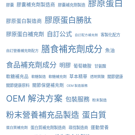
膠原蛋白
方
膠囊補充劑製造商
膠囊
膠囊補充劑製造
案
膠原蛋白勝肽
：
膠原蛋白製造商
自訂公式
膠原蛋白補充劑
客製化配方
自訂配方補充劑
膳食補充劑成分
魚油
自訂營養補充劑配方
食品補充劑成分
明膠
葡萄糖胺
甘氨酸
軟糖補充品
草本精華
關節健康
軟糖製造
軟糖補充劑
透明質酸
關節保健補充劑
關節健康原料
OEM 製造服務
OEM 解決方案
包裝服務
粉末製造
粉末營養補充品製造
蛋白質
運動營養
蛋白質補充劑製造商
尋找製造商
蛋白質補充劑