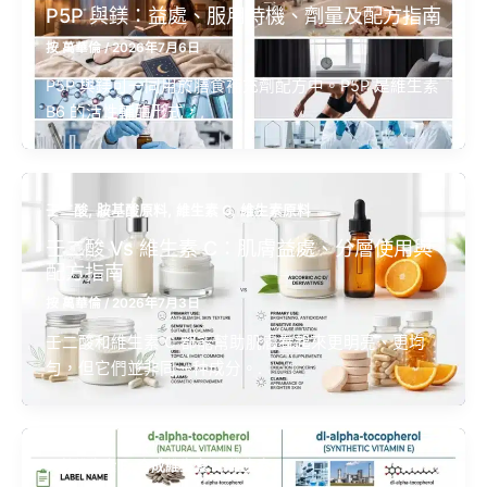
P5P 與鎂：益處、服用時機、劑量及配方指南
按
萬華倫
/
2026年7月6日
P5P 與鎂可一同用於膳食補充劑配方中。P5P 是維生素
B6 的活性輔酶形式，,
,
,
,
壬二酸
胺基酸原料
維生素 C
維生素原料
壬二酸 Vs 維生素 C：肌膚益處、分層使用與
配方指南
按
萬華倫
/
2026年7月3日
壬二酸和維生素 C 都能幫助肌膚看起來更明亮、更均
勻，但它們並非同一种成分。.
,
,
天然維生素 E
合成維生素 E
維生素 E