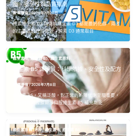
脂、安全性與品質指南
按
萬華倫
/
2026年7月20日
純素維生素 D3 與傳統維生素 D3 都是膽鈣化醇。兩者
的主要區別在於來源：純素 D3 通常取自
,
,
維生素 B
維生素 B5
維生素原料
維生素 B5 與頭髮：科學依據、安全性及配方
指南
按
萬華倫
/
2026年7月8日
維生素 B5，又稱泛酸，對正常的新陳代謝至關重要，
但目前尚無證據顯示口服維生素 B5 補充劑能
,
,
,
維生素原料
P5P
維生素 B
維生素 B6