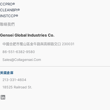
CCPRO®
CLEANBPI®
INSTCCP®
聯絡我們
Gensei Global Industries Co.
中國合肥市蜀山區金牛路與高柳路交口 230031
86-551-6382-9580
Sales@collagensei.com
French
Thai
美國倉庫
Arabic
213-331-4604
Russian
18525 Railroad St.
Vietnamese
Spanish
Turkish