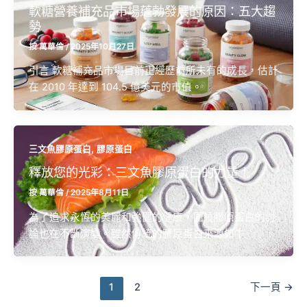
軟糖營養補充品市場蓬勃發展的原因：五大趨
勢
按
萬華倫
/
2025年10月27日
引言 軟糖補充品市場目前正經歷前所未有的成長，估計
在 2010 年達到 104.5 億美元的市值。
,
三文魚膠原蛋白
膠原蛋白
釋放您的光彩：三文魚膠原蛋白的力量！
按
萬華倫
/
2025年8月11日
為了追求永恆的美麗和強健的健康，圍繞膠原蛋白的討
論也在不斷演變。雖然傳統的膠原蛋白來源如牛
1
2
下一頁
→