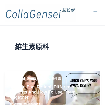
維生素原料
,
,
,
維生素原料
視黃醇
維生素 A
維生素 E
Vitamin E Vs Retinol: Differences,
Benefits And How To Use Them
Together
按
萬華倫
/
2026年8月4日