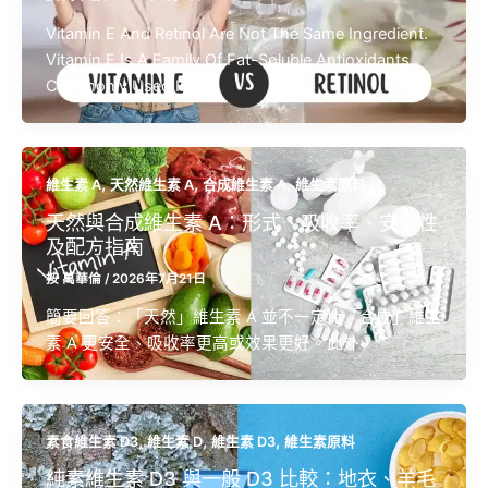
Vitamin E And Retinol Are Not The Same Ingredient.
Vitamin E Is A Family Of Fat-Soluble Antioxidants
Commonly Used In […]
,
,
,
維生素 A
天然維生素 A
合成維生素 A
維生素原料
天然與合成維生素 A：形式、吸收率、安全性
及配方指南
按
萬華倫
/
2026年7月21日
簡要回答：「天然」維生素 A 並不一定比「合成」維生
素 A 更安全、吸收率更高或效果更好。此外，
,
,
,
素食維生素 D3
維生素 D
維生素 D3
維生素原料
純素維生素 D3 與一般 D3 比較：地衣、羊毛