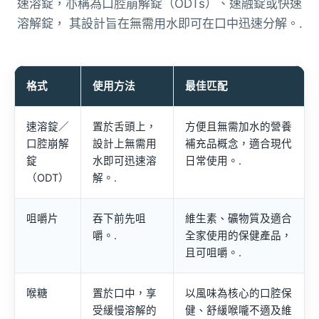
速溶錠，亦稱為口腔崩解錠（ODTs）、速融錠或快速
溶解錠， 其設計旨在無需用水即可在口中迅速分解。.
格式
使用方法
最佳匹配
速溶錠／
置於舌頭上，
方便且無需加水的營養
口腔崩解
設計上無需用
補充品概念，適合現代
錠
水即可迅速溶
日常使用。.
（ODT）
解。.
咀嚼片
吞下前先咀
維生素、礦物質及適合
嚼。.
全家使用的保健產品，
且可咀嚼。.
喉糖
置於口中，享
以風味為核心的口腔保
受緩慢溶解的
健、舒緩喉嚨不適及維