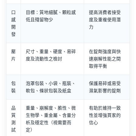
口
目標：質地細膩、顆粒感
提高消費者接受
感
低且殘留物少
度及重複使用潛
開
力
發
壓
尺寸、重量、硬度、易碎
在錠劑強度與快
片
度及流動性之檢討
速崩解性能之間
取得平衡
包
泡罩包裝、小袋、瓶裝、
保護易碎或易受
裝
軟包、條狀包裝及紙盒
濕氣影響的錠劑
品
重量、崩解度、脆性、微
有助於維持一致
質
生物學、重金屬、含量分
性並增強買家的
測
析及穩定性（視需要而
信心
試
定）