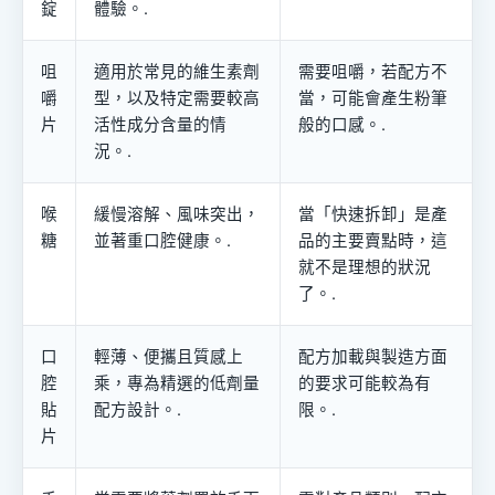
錠
體驗。.
咀
適用於常見的維生素劑
需要咀嚼，若配方不
嚼
型，以及特定需要較高
當，可能會產生粉筆
片
活性成分含量的情
般的口感。.
況。.
喉
緩慢溶解、風味突出，
當「快速拆卸」是產
糖
並著重口腔健康。.
品的主要賣點時，這
就不是理想的狀況
了。.
口
輕薄、便攜且質感上
配方加載與製造方面
腔
乘，專為精選的低劑量
的要求可能較為有
貼
配方設計。.
限。.
片