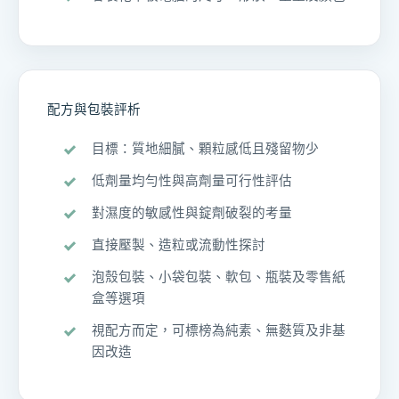
配方與包裝評析
目標：質地細膩、顆粒感低且殘留物少
低劑量均勻性與高劑量可行性評估
對濕度的敏感性與錠劑破裂的考量
直接壓製、造粒或流動性探討
泡殼包裝、小袋包裝、軟包、瓶裝及零售紙
盒等選項
視配方而定，可標榜為純素、無麩質及非基
因改造