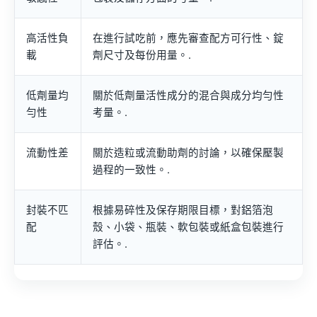
高活性負
在進行試吃前，應先審查配方可行性、錠
載
劑尺寸及每份用量。.
低劑量均
關於低劑量活性成分的混合與成分均勻性
勻性
考量。.
流動性差
關於造粒或流動助劑的討論，以確保壓製
過程的一致性。.
封裝不匹
根據易碎性及保存期限目標，對鋁箔泡
配
殼、小袋、瓶裝、軟包裝或紙盒包裝進行
評估。.