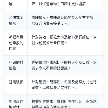
解
查，以促進藥物在口腔中更快崩解。.
苦味或金
風味掩蓋、甜味劑系統開發及配方平衡，
屬味
以提升消費者接受度。.
嘴裡有種
針對質地、顆粒大小及輔料進行評估，以
粉筆般的
減少粉感並改善口感。.
口感
粗礪的殘
透過優化粉末配比、顆粒大小及口感，以
留物
減少令人不適的殘留感。.
錠劑破損
針對硬度、易碎性、包裝及處理方式進行
審查，以確保產品完整性。.
對濕度的
根據配方需求，針對阻隔性包裝、乾燥劑
敏感性
包裝及儲存方面的考量。.