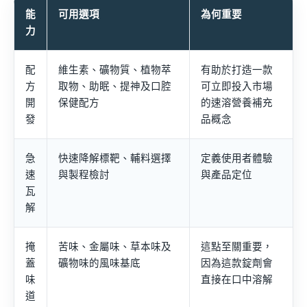
能
可用選項
為何重要
力
配
維生素、礦物質、植物萃
有助於打造一款
方
取物、助眠、提神及口腔
可立即投入市場
開
保健配方
的速溶營養補充
發
品概念
急
快速降解標靶、輔料選擇
定義使用者體驗
速
與製程檢討
與產品定位
瓦
解
掩
苦味、金屬味、草本味及
這點至關重要，
蓋
礦物味的風味基底
因為這款錠劑會
味
直接在口中溶解
道