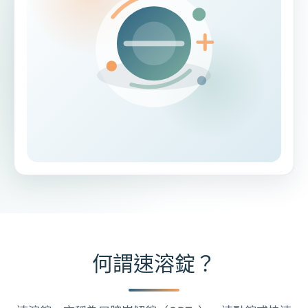
何謂速溶錠？