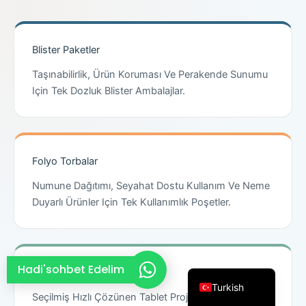
French
Thai
Blister Paketler
Arabic
Taşınabilirlik, Ürün Koruması Ve Perakende Sunumu
Russian
Için Tek Dozluk Blister Ambalajlar.
Vietnamese
Spanish
Portuguese
Folyo Torbalar
Italian
Numune Dağıtımı, Seyahat Dostu Kullanım Ve Neme
Korean
Duyarlı Ürünler Için Tek Kullanımlık Poşetler.
Japanese
German
English
Hadi'sohbet Edelim
Şerit Paketler
Turkish
Seçilmiş Hızlı Çözünen Tablet Projeleri Ve Taşınabilir