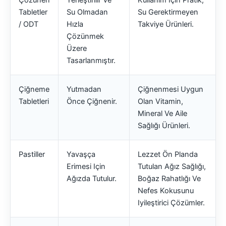
Çözünen
Yerleştirilir Ve
Kullanım Için Pratik,
Tabletler
Su Olmadan
Su Gerektirmeyen
/ ODT
Hızla
Takviye Ürünleri.
Çözünmek
Üzere
Tasarlanmıştır.
Çiğneme
Yutmadan
Çiğnenmesi Uygun
Tabletleri
Önce Çiğnenir.
Olan Vitamin,
Mineral Ve Aile
Sağlığı Ürünleri.
Pastiller
Yavaşça
Lezzet Ön Planda
Erimesi Için
Tutulan Ağız Sağlığı,
Ağızda Tutulur.
Boğaz Rahatlığı Ve
Nefes Kokusunu
Iyileştirici Çözümler.