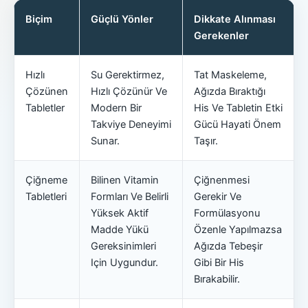
Biçim
Güçlü Yönler
Dikkate Alınması
Gerekenler
Hızlı
Su Gerektirmez,
Tat Maskeleme,
Çözünen
Hızlı Çözünür Ve
Ağızda Bıraktığı
Tabletler
Modern Bir
His Ve Tabletin Etki
Takviye Deneyimi
Gücü Hayati Önem
Sunar.
Taşır.
Çiğneme
Bilinen Vitamin
Çiğnenmesi
Tabletleri
Formları Ve Belirli
Gerekir Ve
Yüksek Aktif
Formülasyonu
Madde Yükü
Özenle Yapılmazsa
Gereksinimleri
Ağızda Tebeşir
Için Uygundur.
Gibi Bir His
Bırakabilir.