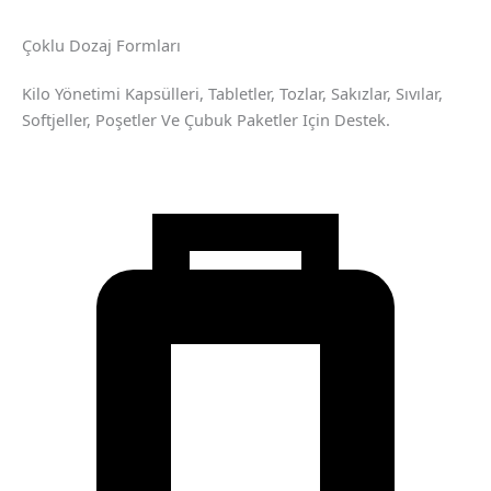
Çoklu Dozaj Formları
Kilo Yönetimi Kapsülleri, Tabletler, Tozlar, Sakızlar, Sıvılar,
Softjeller, Poşetler Ve Çubuk Paketler Için Destek.