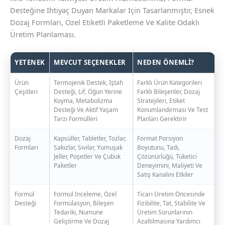
Desteğine Ihtiyaç Duyan Markalar Için Tasarlanmıştır, Esnek
Dozaj Formları, Özel Etiketli Paketleme Ve Kalite Odaklı
Üretim Planlaması.
YETENEK
MEVCUT SEÇENEKLER
NEDEN ÖNEMLI?
Ürün
Termojenik Destek, Iştah
Farklı Ürün Kategorileri
Çeşitleri
Desteği, Lif, Öğün Yerine
Farklı Bileşenler, Dozaj
Koyma, Metabolizma
Stratejileri, Etiket
Desteği Ve Aktif Yaşam
Konumlandırması Ve Test
Tarzı Formülleri
Planları Gerektirir
Dozaj
Kapsüller, Tabletler, Tozlar,
Format Porsiyon
Formları
Sakızlar, Sıvılar, Yumuşak
Boyutunu, Tadı,
Jeller, Poşetler Ve Çubuk
Çözünürlüğü, Tüketici
Paketler
Deneyimini, Maliyeti Ve
Satış Kanalını Etkiler
Formül
Formül Inceleme, Özel
Ticari Üretim Öncesinde
Desteği
Formülasyon, Bileşen
Fizibilite, Tat, Stabilite Ve
Tedariki, Numune
Üretim Sorunlarının
Geliştirme Ve Dozaj
Azaltılmasına Yardımcı