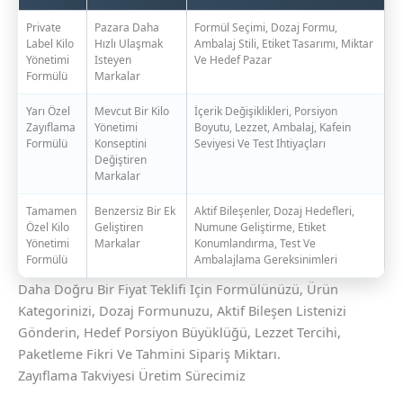
Private
Pazara Daha
Formül Seçimi, Dozaj Formu,
Label Kilo
Hızlı Ulaşmak
Ambalaj Stili, Etiket Tasarımı, Miktar
Yönetimi
Isteyen
Ve Hedef Pazar
Formülü
Markalar
Yarı Özel
Mevcut Bir Kilo
İçerik Değişiklikleri, Porsiyon
Zayıflama
Yönetimi
Boyutu, Lezzet, Ambalaj, Kafein
Formülü
Konseptini
Seviyesi Ve Test Ihtiyaçları
Değiştiren
Markalar
Tamamen
Benzersiz Bir Ek
Aktif Bileşenler, Dozaj Hedefleri,
Özel Kilo
Geliştiren
Numune Geliştirme, Etiket
Yönetimi
Markalar
Konumlandırma, Test Ve
Formülü
Ambalajlama Gereksinimleri
Daha Doğru Bir Fiyat Teklifi Için Formülünüzü, Ürün
Kategorinizi, Dozaj Formunuzu, Aktif Bileşen Listenizi
Gönderin, Hedef Porsiyon Büyüklüğü, Lezzet Tercihi,
Paketleme Fikri Ve Tahmini Sipariş Miktarı.
Zayıflama Takviyesi Üretim Sürecimiz