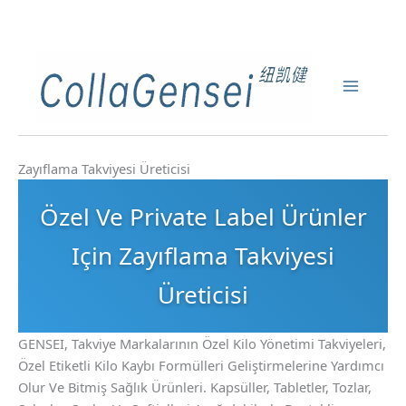
Zayıflama Takviyesi Üreticisi
Özel Ve Private Label Ürünler
Için Zayıflama Takviyesi
Üreticisi
GENSEI, Takviye Markalarının Özel Kilo Yönetimi Takviyeleri,
Özel Etiketli Kilo Kaybı Formülleri Geliştirmelerine Yardımcı
Olur Ve Bitmiş Sağlık Ürünleri. Kapsüller, Tabletler, Tozlar,