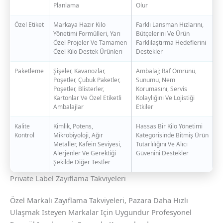
Planlama
Olur
Özel Etiket
Markaya Hazır Kilo
Farklı Lansman Hızlarını,
Yönetimi Formülleri, Yarı
Bütçelerini Ve Ürün
Özel Projeler Ve Tamamen
Farklılaştırma Hedeflerini
Özel Kilo Destek Ürünleri
Destekler
Paketleme
Şişeler, Kavanozlar,
Ambalaj; Raf Ömrünü,
Poşetler, Çubuk Paketler,
Sunumu, Nem
Poşetler, Blisterler,
Korumasını, Servis
Kartonlar Ve Özel Etiketli
Kolaylığını Ve Lojistiği
Ambalajlar
Etkiler
Kalite
Kimlik, Potens,
Hassas Bir Kilo Yönetimi
Kontrol
Mikrobiyoloji, Ağır
Kategorisinde Bitmiş Ürün
Metaller, Kafein Seviyesi,
Tutarlılığını Ve Alıcı
Alerjenler Ve Gerektiği
Güvenini Destekler
Şekilde Diğer Testler
Private Label Zayıflama Takviyeleri
Özel Markalı Zayıflama Takviyeleri, Pazara Daha Hızlı
Ulaşmak Isteyen Markalar Için Uygundur Profesyonel