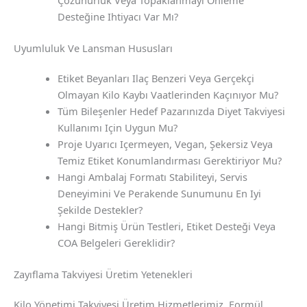
Çözünürlük Veya Topaklanmayı Önleme
Desteğine Ihtiyacı Var Mı?
Uyumluluk Ve Lansman Hususları
Etiket Beyanları Ilaç Benzeri Veya Gerçekçi
Olmayan Kilo Kaybı Vaatlerinden Kaçınıyor Mu?
Tüm Bileşenler Hedef Pazarınızda Diyet Takviyesi
Kullanımı Için Uygun Mu?
Proje Uyarıcı Içermeyen, Vegan, Şekersiz Veya
Temiz Etiket Konumlandırması Gerektiriyor Mu?
Hangi Ambalaj Formatı Stabiliteyi, Servis
Deneyimini Ve Perakende Sunumunu En Iyi
Şekilde Destekler?
Hangi Bitmiş Ürün Testleri, Etiket Desteği Veya
COA Belgeleri Gereklidir?
Zayıflama Takviyesi Üretim Yetenekleri
Kilo Yönetimi Takviyesi Üretim Hizmetlerimiz, Formül