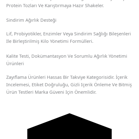
Protein Tozları Ve Karıştırmaya Hazır Shakeler.
Sindirim Ağırlık Desteği
Lif, Probiyotikler, Enzimler Veya Sindirim Sağlığı Bileşenleri
Ile Birleştirilmiş Kilo Yönetimi Formülleri.
Kalite Testi, Dokümantasyon Ve Sorumlu Ağırlık Yönetimi
Ürünleri
Zayıflama Ürünleri Hassas Bir Takviye Kategorisidir. İçerik
Incelemesi, Etiket Doğruluğu, Gizli Içerik Önleme Ve Bitmiş
Ürün Testleri Marka Güveni Için Önemlidir.