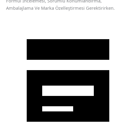
Formül Incelemesi, Sorumlu Konumlandırma,
Ambalajlama Ve Marka Özelleştirmesi Gerektirirken.