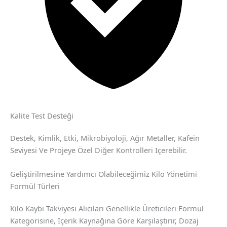
Kalite Test Desteği
Destek, Kimlik, Etki, Mikrobiyoloji, Ağır Metaller, Kafein
Seviyesi Ve Projeye Özel Diğer Kontrolleri Içerebilir.
Geliştirilmesine Yardımcı Olabileceğimiz Kilo Yönetimi
Formül Türleri
Kilo Kaybı Takviyesi Alıcıları Genellikle Üreticileri Formül
Kategorisine, Içerik Kaynağına Göre Karşılaştırır, Dozaj