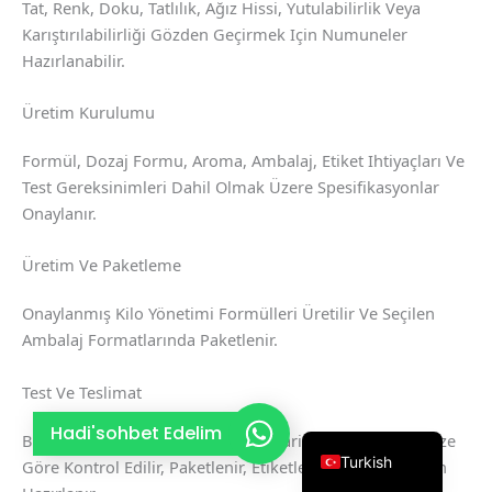
Tat, Renk, Doku, Tatlılık, Ağız Hissi, Yutulabilirlik Veya
French
Karıştırılabilirliği Gözden Geçirmek Için Numuneler
Hazırlanabilir.
Thai
Arabic
Üretim Kurulumu
Russian
Formül, Dozaj Formu, Aroma, Ambalaj, Etiket Ihtiyaçları Ve
Vietnamese
Test Gereksinimleri Dahil Olmak Üzere Spesifikasyonlar
Spanish
Onaylanır.
Portuguese
Üretim Ve Paketleme
Italian
Onaylanmış Kilo Yönetimi Formülleri Üretilir Ve Seçilen
Korean
Ambalaj Formatlarında Paketlenir.
Japanese
German
Test Ve Teslimat
English
Hadi'sohbet Edelim
Bitmiş Kilo Yönetimi Takviyeleri Sipariş Gereksinimlerinize
Turkish
Göre Kontrol Edilir, Paketlenir, Etiketlenir Ve Sevkiyat Için