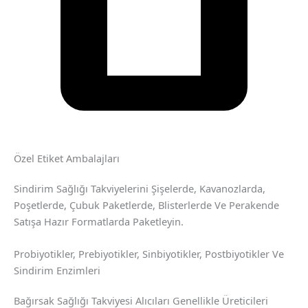
Özel Etiket Ambalajları
Sindirim Sağlığı Takviyelerini Şişelerde, Kavanozlarda,
Poşetlerde, Çubuk Paketlerde, Blisterlerde Ve Perakende
Satışa Hazır Formatlarda Paketleyin.
Probiyotikler, Prebiyotikler, Sinbiyotikler, Postbiyotikler Ve
Sindirim Enzimleri
Bağırsak Sağlığı Takviyesi Alıcıları Genellikle Üreticileri