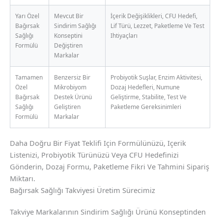
Yarı Özel
Mevcut Bir
İçerik Değişiklikleri, CFU Hedefi,
Bağırsak
Sindirim Sağlığı
Lif Türü, Lezzet, Paketleme Ve Test
Sağlığı
Konseptini
Ihtiyaçları
Formülü
Değiştiren
Markalar
Tamamen
Benzersiz Bir
Probiyotik Suşlar, Enzim Aktivitesi,
Özel
Mikrobiyom
Dozaj Hedefleri, Numune
Bağırsak
Destek Ürünü
Geliştirme, Stabilite, Test Ve
Sağlığı
Geliştiren
Paketleme Gereksinimleri
Formülü
Markalar
Daha Doğru Bir Fiyat Teklifi Için Formülünüzü, Içerik
Listenizi, Probiyotik Türünüzü Veya CFU Hedefinizi
Gönderin, Dozaj Formu, Paketleme Fikri Ve Tahmini Sipariş
Miktarı.
Bağırsak Sağlığı Takviyesi Üretim Sürecimiz
Takviye Markalarının Sindirim Sağlığı Ürünü Konseptinden
Chinese