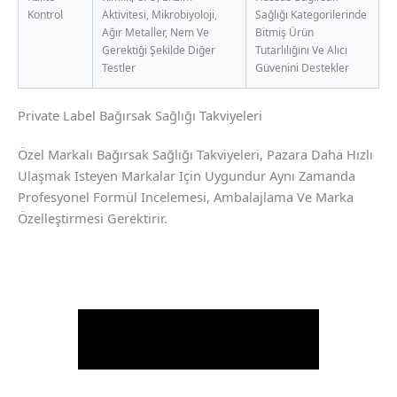
Kontrol
Aktivitesi, Mikrobiyoloji,
Sağlığı Kategorilerinde
Ağır Metaller, Nem Ve
Bitmiş Ürün
Gerektiği Şekilde Diğer
Tutarlılığını Ve Alıcı
Testler
Güvenini Destekler
Private Label Bağırsak Sağlığı Takviyeleri
Özel Markalı Bağırsak Sağlığı Takviyeleri, Pazara Daha Hızlı
Ulaşmak Isteyen Markalar Için Uygundur Aynı Zamanda
Profesyonel Formül Incelemesi, Ambalajlama Ve Marka
Özelleştirmesi Gerektirir.