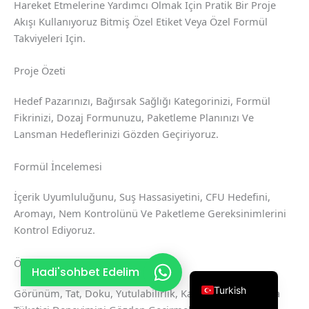
Hareket Etmelerine Yardımcı Olmak Için Pratik Bir Proje
French
Akışı Kullanıyoruz Bitmiş Özel Etiket Veya Özel Formül
Takviyeleri Için.
Thai
Arabic
Proje Özeti
Russian
Hedef Pazarınızı, Bağırsak Sağlığı Kategorinizi, Formül
Vietnamese
Fikrinizi, Dozaj Formunuzu, Paketleme Planınızı Ve
Spanish
Lansman Hedeflerinizi Gözden Geçiriyoruz.
Portuguese
Formül İncelemesi
Italian
İçerik Uyumluluğunu, Suş Hassasiyetini, CFU Hedefini,
Korean
Aromayı, Nem Kontrolünü Ve Paketleme Gereksinimlerini
Japanese
Kontrol Ediyoruz.
German
Örnek Geliştirme
English
Hadi'sohbet Edelim
Turkish
Görünüm, Tat, Doku, Yutulabilirlik, Karıştırılabilirlik Veya