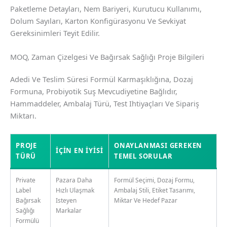
Paketleme Detayları, Nem Bariyeri, Kurutucu Kullanımı,
Dolum Sayıları, Karton Konfigürasyonu Ve Sevkiyat
Gereksinimleri Teyit Edilir.
MOQ, Zaman Çizelgesi Ve Bağırsak Sağlığı Proje Bilgileri
Adedi Ve Teslim Süresi Formül Karmaşıklığına, Dozaj
Formuna, Probiyotik Suş Mevcudiyetine Bağlıdır,
Hammaddeler, Ambalaj Türü, Test Ihtiyaçları Ve Sipariş
Miktarı.
PROJE
ONAYLANMASI GEREKEN
İÇIN EN İYISI
TÜRÜ
TEMEL SORULAR
Private
Pazara Daha
Formül Seçimi, Dozaj Formu,
Label
Hızlı Ulaşmak
Ambalaj Stili, Etiket Tasarımı,
Bağırsak
Isteyen
Miktar Ve Hedef Pazar
Sağlığı
Markalar
Formülü