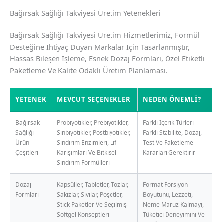
Bağırsak Sağlığı Takviyesi Üretim Yetenekleri
Bağırsak Sağlığı Takviyesi Üretim Hizmetlerimiz, Formül
Desteğine Ihtiyaç Duyan Markalar Için Tasarlanmıştır,
Hassas Bileşen Işleme, Esnek Dozaj Formları, Özel Etiketli
Paketleme Ve Kalite Odaklı Üretim Planlaması.
YETENEK
MEVCUT SEÇENEKLER
NEDEN ÖNEMLI?
Bağırsak
Probiyotikler, Prebiyotikler,
Farklı Içerik Türleri
Sağlığı
Sinbiyotikler, Postbiyotikler,
Farklı Stabilite, Dozaj,
Ürün
Sindirim Enzimleri, Lif
Test Ve Paketleme
Çeşitleri
Karışımları Ve Bitkisel
Kararları Gerektirir
Sindirim Formülleri
Dozaj
Kapsüller, Tabletler, Tozlar,
Format Porsiyon
Formları
Sakızlar, Sıvılar, Poşetler,
Boyutunu, Lezzeti,
Stick Paketler Ve Seçilmiş
Neme Maruz Kalmayı,
Softgel Konseptleri
Tüketici Deneyimini Ve