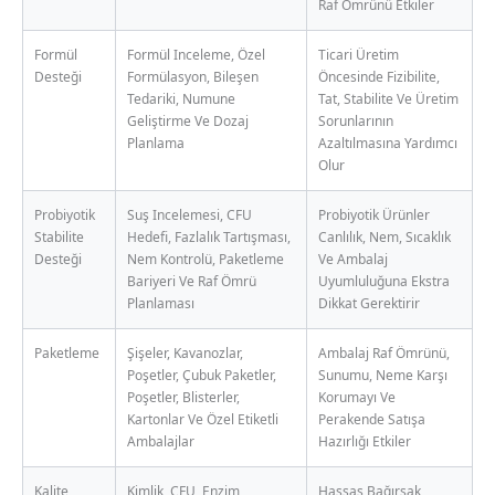
Raf Ömrünü Etkiler
Formül
Formül Inceleme, Özel
Ticari Üretim
Desteği
Formülasyon, Bileşen
Öncesinde Fizibilite,
Tedariki, Numune
Tat, Stabilite Ve Üretim
Geliştirme Ve Dozaj
Sorunlarının
Planlama
Azaltılmasına Yardımcı
Olur
Probiyotik
Suş Incelemesi, CFU
Probiyotik Ürünler
Stabilite
Hedefi, Fazlalık Tartışması,
Canlılık, Nem, Sıcaklık
Desteği
Nem Kontrolü, Paketleme
Ve Ambalaj
Bariyeri Ve Raf Ömrü
Uyumluluğuna Ekstra
Planlaması
Dikkat Gerektirir
Paketleme
Şişeler, Kavanozlar,
Ambalaj Raf Ömrünü,
Poşetler, Çubuk Paketler,
Sunumu, Neme Karşı
Poşetler, Blisterler,
Korumayı Ve
Kartonlar Ve Özel Etiketli
Perakende Satışa
Ambalajlar
Hazırlığı Etkiler
Kalite
Kimlik, CFU, Enzim
Hassas Bağırsak