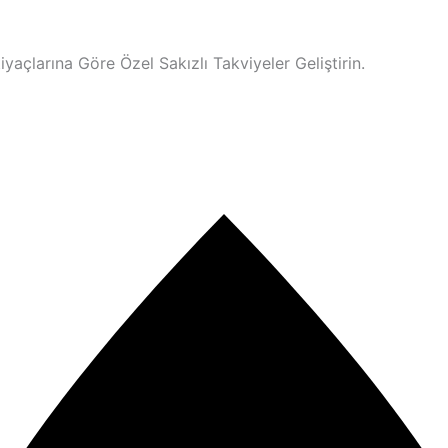
iyaçlarına Göre Özel Sakızlı Takviyeler Geliştirin.