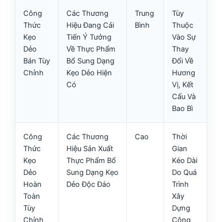
Công
Các Thương
Trung
Tùy
Thức
Hiệu Đang Cải
Bình
Thuộc
Kẹo
Tiến Ý Tưởng
Vào Sự
Dẻo
Về Thực Phẩm
Thay
Bán Tùy
Bổ Sung Dạng
Đổi Về
Chỉnh
Kẹo Dẻo Hiện
Hương
Có
Vị, Kết
Cấu Và
Bao Bì
Công
Các Thương
Cao
Thời
Thức
Hiệu Sản Xuất
Gian
Kẹo
Thực Phẩm Bổ
Kéo Dài
Dẻo
Sung Dạng Kẹo
Do Quá
Hoàn
Dẻo Độc Đáo
Trình
Toàn
Xây
Tùy
Dựng
Chỉnh
Công