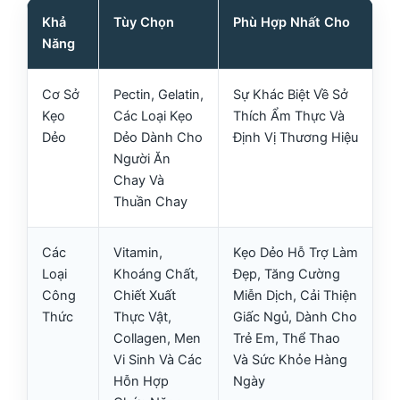
Khả
Tùy Chọn
Phù Hợp Nhất Cho
Năng
Cơ Sở
Pectin, Gelatin,
Sự Khác Biệt Về Sở
Kẹo
Các Loại Kẹo
Thích Ẩm Thực Và
Dẻo
Dẻo Dành Cho
Định Vị Thương Hiệu
Người Ăn
Chay Và
Thuần Chay
Các
Vitamin,
Kẹo Dẻo Hỗ Trợ Làm
Loại
Khoáng Chất,
Đẹp, Tăng Cường
Công
Chiết Xuất
Miễn Dịch, Cải Thiện
Thức
Thực Vật,
Giấc Ngủ, Dành Cho
Collagen, Men
Trẻ Em, Thể Thao
Vi Sinh Và Các
Và Sức Khỏe Hàng
Hỗn Hợp
Ngày