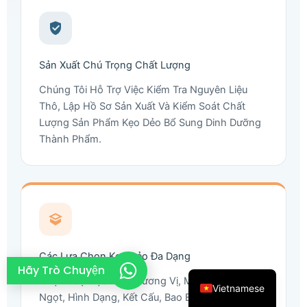
French
Thai
Arabic
Sản Xuất Chú Trọng Chất Lượng
Russian
Chúng Tôi Hỗ Trợ Việc Kiểm Tra Nguyên Liệu
Thô, Lập Hồ Sơ Sản Xuất Và Kiểm Soát Chất
Spanish
Lượng Sản Phẩm Kẹo Dẻo Bổ Sung Dinh Dưỡng
Turkish
Thành Phẩm.
Portuguese
Italian
Korean
Japanese
German
Các Lựa Chọn Kẹo Dẻo Đa Dạng
English
Hãy Trò Chuyện
Chọn Loại Kẹo Dẻo, Hương Vị, Màu Sắc, Độ
Vietnamese
Ngọt, Hình Dạng, Kết Cấu, Bao Bì Và Các Tùy