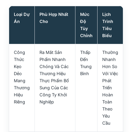
Loại Dự
Phù Hợp Nhất
Mức
Lịch
Án
Cho
Độ
Trình
Tùy
Tiêu
Chỉnh
Biểu
Công
Ra Mắt Sản
Thấp
Thường
Thức
Phẩm Nhanh
Đến
Nhanh
Kẹo
Chóng Và Các
Trung
Hơn So
Dẻo
Thương Hiệu
Bình
Với Việc
Mang
Thực Phẩm Bổ
Phát
Thương
Sung Của Các
Triển
Hiệu
Công Ty Khởi
Hoàn
Riêng
Nghiệp
Toàn
Theo
Yêu
Cầu