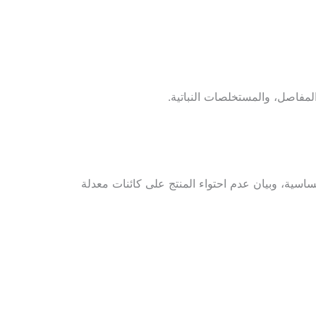
لمفاصل، والمستخلصات النباتية.
ة بيانات السلامة (SDS)، وورقة بيانات التقنية (TDS)، وبيان مسببات الحساسية، وبيان عدم احتواء المنتج على كائنات معدلة