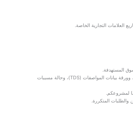
يع العلامات التجارية الخاصة.
وق المستهدفة.
يقوم فريقنا بالتحقق من الدرجات المتاحة، وشهادة المنشأ (COA)، وورقة بيانات السلامة (SDS)، وورقة بيانات المواصفات (TDS)، وحالة مسببات
ًا لمشروعكم.
 والطلبات المتكررة.