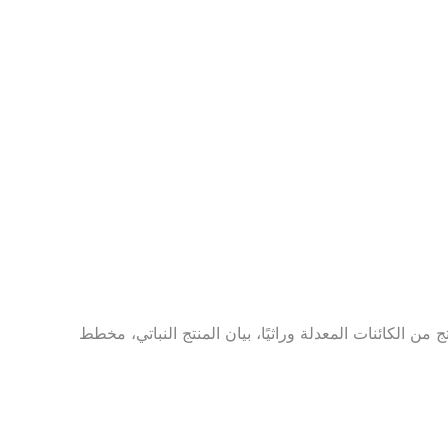
 (TDS)، بيان مسببات الحساسية، بيان خلو المنتج من الكائنات المعدلة وراثيًا، بيان المنتج النباتي، مخطط