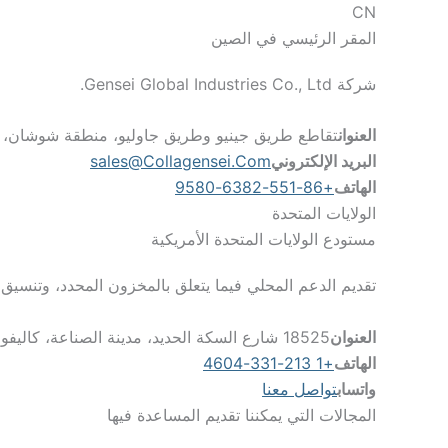
CN
المقر الرئيسي في الصين
شركة Gensei Global Industries Co., Ltd.
العنوان
تقاطع طريق جينيو وطريق جاوليو، منطقة شوشان، خفي 230031
البريد الإلكتروني
Sales@collagensei.com
الهاتف
+86-551-6382-9580
الولايات المتحدة
مستودع الولايات المتحدة الأمريكية
تقديم الدعم المحلي فيما يتعلق بالمخزون المحدد، وتنسيق 
العنوان
18525 شارع السكة الحديد، مدينة الصناعة، كاليفورنيا 91748
الهاتف
+1 213-331-4604
واتساب
تواصل معنا
المجالات التي يمكننا تقديم المساعدة فيها