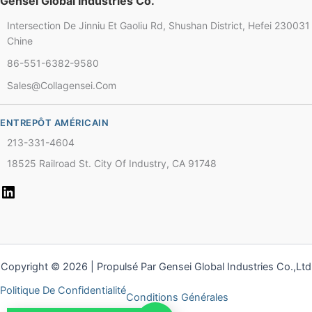
Gensei Global Industries Co.
Intersection De Jinniu Et Gaoliu Rd, Shushan District, Hefei 230031
Chinese
Chine
86-551-6382-9580
Thai
Sales@collagensei.com
Arabic
Russian
ENTREPÔT AMÉRICAIN
Vietnamese
213-331-4604
Spanish
18525 Railroad St. City Of Industry, CA 91748
Turkish
Portuguese
Italian
Korean
Copyright © 2026 | Propulsé Par Gensei Global Industries Co.,Ltd
Japanese
Politique De Confidentialité
German
Conditions Générales