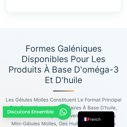
Thai
Arabic
Russian
Vietnamese
Spanish
Formes Galéniques
Turkish
Disponibles Pour Les
Portuguese
Produits À Base D'oméga-3
Italian
Et D'huile
Korean
Japanese
Les Gélules Molles Constituent Le Format Principal
German
Des Compléments Alimentaires À Base D'huile,
English
Discutons Ensemble
Mais Certains Projets Peuvent Nécessiter Des
French
Mini-Gélules Molles, Des Huiles Liquides, Des