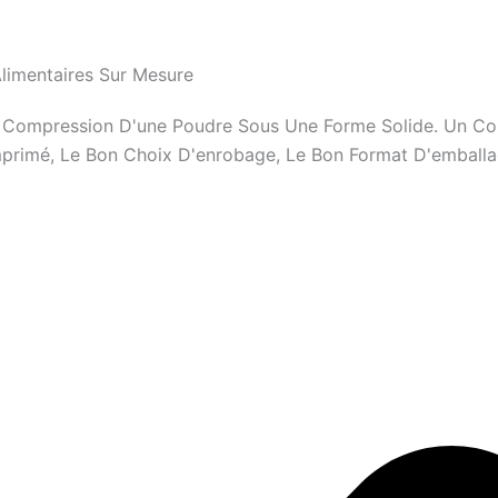
imentaires Sur Mesure
e Compression D'une Poudre Sous Une Forme Solide. Un Co
rimé, Le Bon Choix D'enrobage, Le Bon Format D'emballag