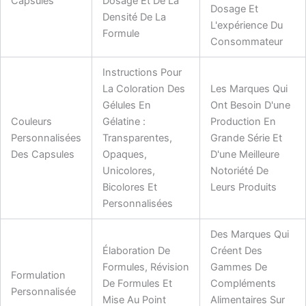
Capsules
Dosage Et De La
Dosage Et
Densité De La
L'expérience Du
Formule
Consommateur
Instructions Pour
La Coloration Des
Les Marques Qui
Gélules En
Ont Besoin D'une
Couleurs
Gélatine :
Production En
Personnalisées
Transparentes,
Grande Série Et
Des Capsules
Opaques,
D'une Meilleure
Unicolores,
Notoriété De
Bicolores Et
Leurs Produits
Personnalisées
Des Marques Qui
Élaboration De
Créent Des
Formules, Révision
Gammes De
Formulation
De Formules Et
Compléments
Personnalisée
Mise Au Point
Alimentaires Sur