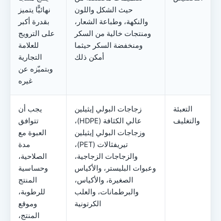
حيث الشكل واللون
نهائيًّا يتميز
والنكهة، وطباعة الشعار،
بقدرة أكبر
ومنتجات خالية من السكر
على الترويج
ومنخفضة السكر حيثما
للعلامة
أمكن ذلك
التجارية
وبتميّزه عن
غيره
التعبئة
زجاجات البولي إيثيلين
يجب أن
والتغليف
عالي الكثافة (HDPE)،
تتوافق
وزجاجات البولي إيثيلين
العبوة مع
تيريفثالات (PET)،
مدة
والزجاجات الزجاجية،
الصلاحية،
وعبوات البليستر، والأكياس
وحساسية
الصغيرة، والأكياس،
المنتج
والبرطمانات، والعلب
للرطوبة،
الكرتونية
وموقع
المنتج،