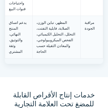
واحتياجات
قنوات البيع
مراقبة
المظهر، تباين الوزن،
يدعم اتساق
الجودة
الصلابة، قابلية التفتت،
المنتج
التحلل، التحليل الكيميائي،
النهائي،
الفحص الميكروبيولوجي،
والتوثيق،
والمعادن الثقيلة حسب
وثقة
الحاجة
المشتري
خدمات إنتاج الأقراص القابلة
للمضغ تحت العلامة التجارية