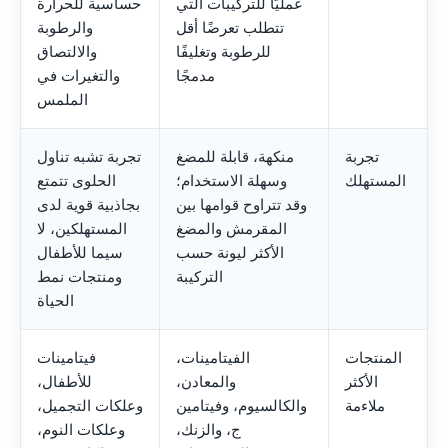
عمليًّا للتركيبات التي
حساسية للحرارة
تتطلب تعرضًا أقل
والرطوبة
للرطوبة وتغليفًا
والالتصاق
مدمجًا
والتغيرات في
الملمس
تجربة
منكهة، قابلة للمضغ
تجربة تشبه تناول
المستهلك
وسهلة الاستخدام؛
الحلوى تتمتع
وقد تتراوح قوامها بين
بجاذبية قوية لدى
المقرمش والمضغ
المستهلكين، لا
الأكثر ليونة حسب
سيما للأطفال
التركيبة
ومنتجات نمط
الحياة
المنتجات
الفيتامينات،
فيتامينات
الأكثر
والمعادن،
للأطفال،
ملاءمة
والكالسيوم، وفيتامين
وعلكات التجميل،
ج، والزنك،
وعلكات النوم،