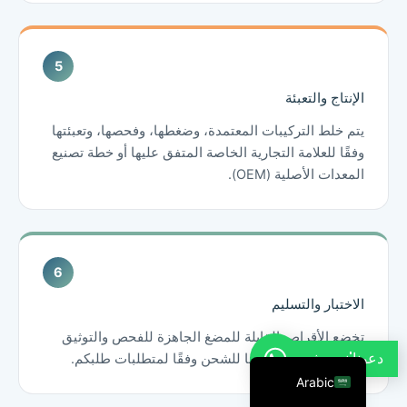
French
Thai
Russian
الإنتاج والتعبئة
Vietnamese
يتم خلط التركيبات المعتمدة، وضغطها، وفحصها، وتعبئتها
Spanish
وفقًا للعلامة التجارية الخاصة المتفق عليها أو خطة تصنيع
Turkish
المعدات الأصلية (OEM).
Portuguese
Italian
Korean
Japanese
الاختبار والتسليم
German
تخضع الأقراص القابلة للمضغ الجاهزة للفحص والتوثيق
English
دعونا'ندردش
والتعبئة، ويتم تجهيزها للشحن وفقًا لمتطلبات طلبكم.
Arabic