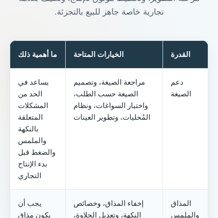
تجارية خاصة جاهز للبيع بالتجزئة.
القدرة
الخيارات المتاحة
ما أهمية ذلك
دعم
مراجعة الصيغة، وتصميم
يساعد في
الصيغة
الصيغة حسب الطلب،
الحد من
واختيار السواغات، ونظام
المشكلات
المُحليات، وتطوير العينات
المتعلقة
بالنكهة
والملمس
والضغط قبل
بدء الإنتاج
التجاري
المذاق
إخفاء المذاق، وخصائص
يجب أن
والملمس
النكهة، وتعديل الحلاوة،
يكون مذاق