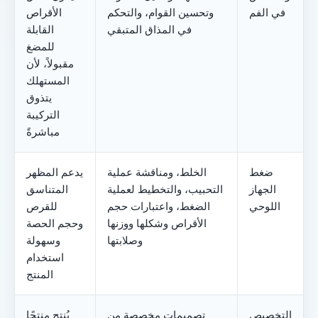
في الفم
وتحسين القوام، والتحكم
الأقراص
في المذاق المتبقي
القابلة
للمضغ
مقبولاً، لأن
المستهلك
يتذوق
التركيبة
مباشرةً
ضغط
الخلط، ومناقشة عملية
يدعم المظهر
الجهاز
التحبيب، والتخطيط لعملية
المتناسق
اللوحي
الضغط، واعتبارات حجم
للقرص
الأقراص وشكلها ووزنها
وحجم الحصة
وصلابتها
وسهولة
استخدام
المنتج
التخصيص
تصميمات مخصصة من
يُنتج منتجًا