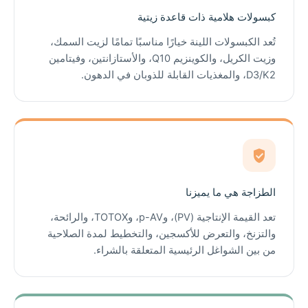
كبسولات هلامية ذات قاعدة زيتية
تُعد الكبسولات اللينة خيارًا مناسبًا تمامًا لزيت السمك،
وزيت الكريل، والكوينزيم Q10، والأستازانتين، وفيتامين
D3/K2، والمغذيات القابلة للذوبان في الدهون.
الطزاجة هي ما يميزنا
تعد القيمة الإنتاجية (PV)، وp-AV، وTOTOX، والرائحة،
والتزنخ، والتعرض للأكسجين، والتخطيط لمدة الصلاحية
من بين الشواغل الرئيسية المتعلقة بالشراء.