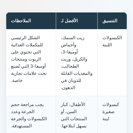
التنسيق
الأفضل لـ
الملاحظات
الكبسولات
زيت السمك،
الشكل الرئيسي
اللينة
وأحماض
للمكملات الغذائية
أوميغا-3،
التي تحتوي على
والكريل، وزيت
الزيوت ومنتجات
الطحالب،
أوميغا-3 التي تُصنع
والمغذيات القابلة
تحت علامات تجارية
للذوبان في
خاصة.
الدهون.
كبسولات
الأطفال، كبار
يجب مراجعة حجم
صغيرة
السن، أو
الجرعة وعدد
لينة
المنتجات التي
الكبسولات والجرعة
يسهل ابتلاعها.
المستهدفة.