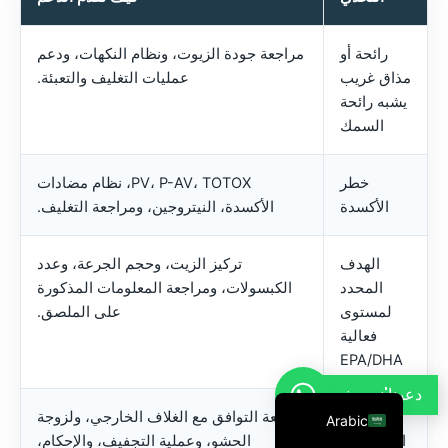
French
رائحة أو
مراجعة جودة الزيوت، ونظام النكهات، ودعم
Thai
مذاق غريب
عمليات التغليف والتعبئة.
Russian
يشبه رائحة
Vietnamese
السمك
Spanish
خطر
PV، P-AV، TOTOX، نظام مضادات
Turkish
الأكسدة
الأكسدة، النيتروجين، ومراجعة التغليف.
Portuguese
Italian
الهدف
تركيز الزيت، وحجم الجرعة، وعدد
المحدد
الكبسولات، ومراجعة المعلومات المذكورة
Korean
لمستوى
على الملصق.
Japanese
فعالية
German
EPA/DHA
English
دعونا'ندردش
تسرب
مراجعة التوافق مع الغلاف الخارجي، ولزوجة
Arabic
الكبسولات
الحشو، وعملية التجفيف، والإحكام،