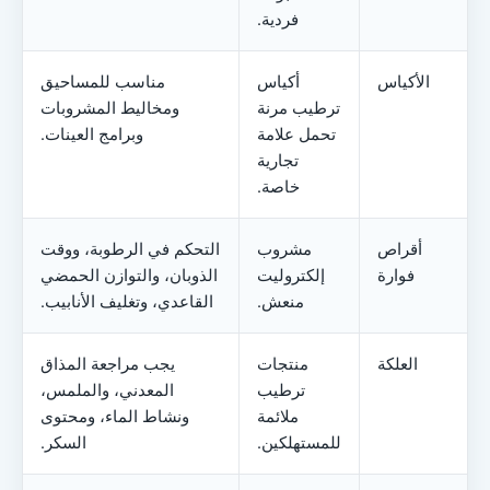
فردية.
الأكياس
أكياس
مناسب للمساحيق
ترطيب مرنة
ومخاليط المشروبات
تحمل علامة
وبرامج العينات.
تجارية
خاصة.
أقراص
مشروب
التحكم في الرطوبة، ووقت
فوارة
إلكتروليت
الذوبان، والتوازن الحمضي
منعش.
القاعدي، وتغليف الأنابيب.
العلكة
منتجات
يجب مراجعة المذاق
ترطيب
المعدني، والملمس،
ملائمة
ونشاط الماء، ومحتوى
للمستهلكين.
السكر.