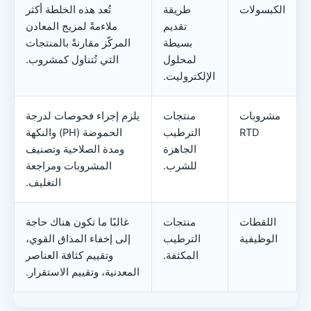
الكبسولات
طريقة
تُعد هذه الخلطة أكثر
تقديم
ملاءمةً لمزيج المعادن
بسيطة
المركّز مقارنةً بالمنتجات
لمحلول
التي تُتناول كمشروب.
الإلكتروليت.
مشروبات
منتجات
يلزم إجراء فحوصات لدرجة
RTD
الترطيب
الحموضة (pH) والنكهة
الجاهزة
ومدة الصلاحية وتصنيف
للشرب.
المشروبات ومراجعة
التغليف.
اللقطات
منتجات
غالبًا ما تكون هناك حاجة
الوظيفية
الترطيب
إلى إخفاء المذاق القوي،
المكثفة.
وتقييم كثافة العناصر
المعدنية، وتقييم الاستقرار.