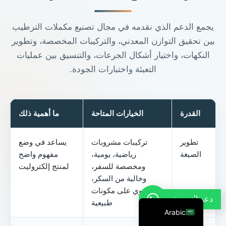
French
يجمع الدعم الذي نقدمه في مجال تصنيع مكملات الترطيب
Thai
بين تحقيق التوازن المعدني، والتركيبات المخصصة، وتطوير
Russian
النكهات، واختيار أشكال الجرعات، والتنسيق بين عمليات
Vietnamese
التعبئة واختبارات الجودة.
Spanish
Turkish
Portuguese
القدرة
الخيارات المتاحة
ما أهمية ذلك
Italian
تطوير
تركيبات مشروبات
يساعد في وضع
Korean
الصيغة
رياضية، يومية،
مفهوم واضح
Japanese
ومخصصة للسفر،
لمنتج إلكتروليت
وخالية من السكر،
German
وتحتوي على مكونات
English
دعونا'ندردش
طبيعية
Arabic