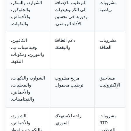
مشروبات
الترطيب بالإضافة
الشوارد، والسكر،
رياضية
إلى الكربوهيدرات
والجلوكوز،
ودورها في تحسين
والأحماض،
الأداء الرياضي.
والنكهات.
مشروبات
دعم الطاقة
الكافيين،
الطاقة
واليقظة.
وفيتامينات ب،
والتورين، ومكونات
النكهة.
مساحيق
مزيج مشروب
الشوارد، والنكهات،
الإلكتروليت
ترطيب محمول.
والمحليات،
والأحماض،
والفيتامينات.
مشروبات
راحة الاستهلاك
الشوارد،
RTD
الفوري.
والأحماض،
للترطيب
والنكهات، والمواد