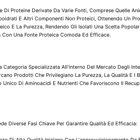
e Di Proteine Derivate Da Varie Fonti, Comprese Quelle Anim
oidrati E Altri Componenti Non Proteici, Ottenendo Un Pro
ico E La Purezza, Rendendo Gli Isolati Una Scelta Popolare T
ta Con Una Fonte Proteica Comoda Ed Efficace.
Categoria Specializzata All'interno Del Mercato Degli Integr
cano Prodotti Che Privilegiano La Purezza, La Qualità E I Be
o Unico Di Aminoacidi E Nutrienti Che Favoriscono Il Recup
de Diverse Fasi Chiave Per Garantire Qualità Ed Efficacia:
zo Di Alta Qualità Iniziano Con L'approvvigionamento Da For