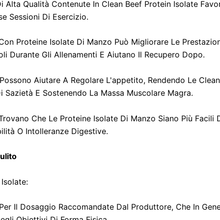
i Alta Qualità Contenute In Clean Beef Protein Isolate Fav
e Sessioni Di Esercizio.
e Con Proteine Isolate Di Manzo Può Migliorare Le Prestazi
li Durante Gli Allenamenti E Aiutano Il Recupero Dopo.
 Possono Aiutare A Regolare L'appetito, Rendendo Le Clean
 Di Sazietà E Sostenendo La Massa Muscolare Magra.
 Trovano Che Le Proteine Isolate Di Manzo Siano Più Facili D
ità O Intolleranze Digestive.
ulito
Isolate:
a Per Il Dosaggio Raccomandate Dal Produttore, Che In Gen
li Obiettivi Di Forma Fisica.