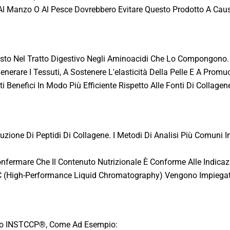
ci Al Manzo O Al Pesce Dovrebbero Evitare Questo Prodotto A Caus
 Nel Tratto Digestivo Negli Aminoacidi Che Lo Compongono. Q
erare I Tessuti, A Sostenere L'elasticità Della Pelle E A Promu
 Benefici In Modo Più Efficiente Rispetto Alle Fonti Di Collagen
uzione Di Peptidi Di Collagene. I Metodi Di Analisi Più Comuni 
onfermare Che Il Contenuto Nutrizionale È Conforme Alle Indicazio
C (High-Performance Liquid Chromatography) Vengono Impiegate
zzano INSTCCP®, Come Ad Esempio: