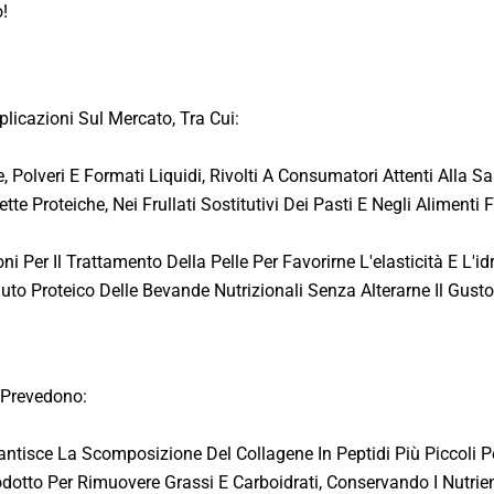
o!
licazioni Sul Mercato, Tra Cui:
, Polveri E Formati Liquidi, Rivolti A Consumatori Attenti Alla Sal
ette Proteiche, Nei Frullati Sostitutivi Dei Pasti E Negli Alimenti 
i Per Il Trattamento Della Pelle Per Favorirne L'elasticità E L'id
nuto Proteico Delle Bevande Nutrizionali Senza Alterarne Il Gusto
 Prevedono:
antisce La Scomposizione Del Collagene In Peptidi Più Piccoli P
Prodotto Per Rimuovere Grassi E Carboidrati, Conservando I Nutrien