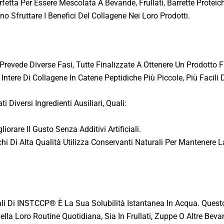
fetta Per Essere Mescolata A Bevande, Frullati, Barrette Proteic
no Sfruttare I Benefici Del Collagene Nei Loro Prodotti.
revede Diverse Fasi, Tutte Finalizzate A Ottenere Un Prodotto Fin
ntere Di Collagene In Catene Peptidiche Più Piccole, Più Facili
Diversi Ingredienti Ausiliari, Quali:
orare Il Gusto Senza Additivi Artificiali.
hi Di Alta Qualità Utilizza Conservanti Naturali Per Mantenere 
pali Di INSTCCP® È La Sua Solubilità Istantanea In Acqua. Ques
lla Loro Routine Quotidiana, Sia In Frullati, Zuppe O Altre Bev