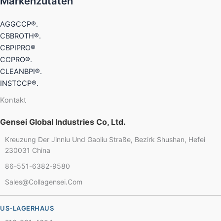
Markenzutaten
AGGCCP®.
CBBROTH®.
CBPIPRO®
CCPRO®.
CLEANBPI®.
INSTCCP®.
Kontakt
Gensei Global Industries Co, Ltd.
Kreuzung Der Jinniu Und Gaoliu Straße, Bezirk Shushan, Hefei
230031 China
Chinese
86-551-6382-9580
French
Sales@collagensei.com
Thai
US-LAGERHAUS
Arabic