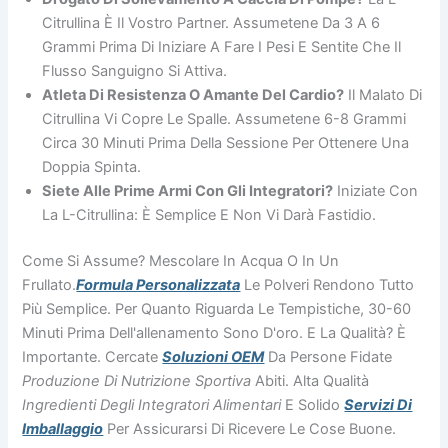
Citrullina È Il Vostro Partner. Assumetene Da 3 A 6
Grammi Prima Di Iniziare A Fare I Pesi E Sentite Che Il
Flusso Sanguigno Si Attiva.
Atleta Di Resistenza O Amante Del Cardio?
Il Malato Di
Citrullina Vi Copre Le Spalle. Assumetene 6-8 Grammi
Circa 30 Minuti Prima Della Sessione Per Ottenere Una
Doppia Spinta.
Siete Alle Prime Armi Con Gli Integratori?
Iniziate Con
La L-Citrullina: È Semplice E Non Vi Darà Fastidio.
Come Si Assume? Mescolare In Acqua O In Un
Frullato.
Formula Personalizzata
Le Polveri Rendono Tutto
Più Semplice. Per Quanto Riguarda Le Tempistiche, 30-60
Minuti Prima Dell'allenamento Sono D'oro. E La Qualità? È
Importante. Cercate
Soluzioni OEM
Da Persone Fidate
Produzione Di Nutrizione Sportiva
Abiti. Alta Qualità
Ingredienti Degli Integratori Alimentari
E Solido
Servizi Di
Imballaggio
Per Assicurarsi Di Ricevere Le Cose Buone.