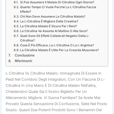
Si Può Assumere Il Malato Di Citrullina Ogni Giorno?
Quanto Tempo Ci Vuole Perché La L-Citrullina Faccia
Effetto?
Chi Non Deve Assumere La Citrullina Malato?
La L-Citrullina È Migliore Della Creatina?
La Citrullina Malato È Sicura Per I Reni?
La Citrullina Va Assunta Al Mattino O Alla Sera?
Quali Sono Gli Effetti Collaterali Negativi Della L-
Citrullina?
Cosa È Più Efficace, La L-Citrullina O La L-Arginina?
La Citrullina Malato È Utile Per La Crescita Muscolare?
Conclusione
Riferimenti
L-Citrullina Vs Citrullina Malato: Immaginate Di Essere In
Piedi Nel Corridoio Degli Integratori, Con Un Flacone Di L-
Citrullina In Una Mano E Di Citrullina Malato Nell'altra,
Chiedendovi Quale Sia Il Vostro Biglietto Per Un
Allenamento Migliore. Vi Suona Familiare? Se Avete Mai
Provato Questa Sensazione Di Confusione, Siete Nel Posto
Giusto. Questi Due Potenti Prodotti Sono I Beniamini Del