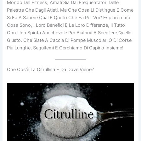
Mondo Del Fitness, Amati Sia Dai Frequentatori Delle
Palestre Che Dagli Atleti. Ma Che Cosa Li Distingue E Come
Si Fa A Sapere Qual È Quello Che Fa Per Voi? Esploreremo
Cosa Sono, I Loro Benefici E Le Loro Differenze, Il Tutto
Con Una Spinta Amichevole Per Aiutarvi A Scegliere Quello
Giusto. Che Siate A Caccia Di Pompe Muscolari O Di Corse
Più Lunghe, Seguitemi E Cerchiamo Di Capirlo Insieme!
Che Cos'è La Citrullina E Da Dove Viene?