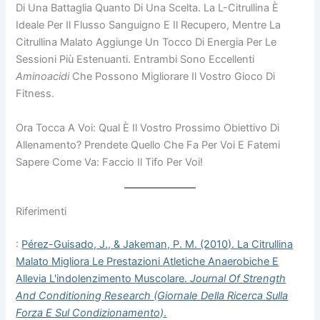
Di Una Battaglia Quanto Di Una Scelta. La L-Citrullina È
Ideale Per Il Flusso Sanguigno E Il Recupero, Mentre La
Citrullina Malato Aggiunge Un Tocco Di Energia Per Le
Sessioni Più Estenuanti. Entrambi Sono Eccellenti
Aminoacidi
Che Possono Migliorare Il Vostro Gioco Di
Fitness.
Ora Tocca A Voi: Qual È Il Vostro Prossimo Obiettivo Di
Allenamento? Prendete Quello Che Fa Per Voi E Fatemi
Sapere Come Va: Faccio Il Tifo Per Voi!
Riferimenti
:
Pérez-Guisado, J., & Jakeman, P. M. (2010). La Citrullina
Malato Migliora Le Prestazioni Atletiche Anaerobiche E
Allevia L'indolenzimento Muscolare.
Journal Of Strength
And Conditioning Research (Giornale Della Ricerca Sulla
Forza E Sul Condizionamento)
.