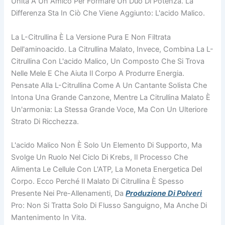
Unita A Un Amico Per Formare Un Duo Di Potenza. La
Differenza Sta In Ciò Che Viene Aggiunto: L'acido Malico.
La L-Citrullina È La Versione Pura E Non Filtrata
Dell'aminoacido. La Citrullina Malato, Invece, Combina La L-
Citrullina Con L'acido Malico, Un Composto Che Si Trova
Nelle Mele E Che Aiuta Il Corpo A Produrre Energia.
Pensate Alla L-Citrullina Come A Un Cantante Solista Che
Intona Una Grande Canzone, Mentre La Citrullina Malato È
Un'armonia: La Stessa Grande Voce, Ma Con Un Ulteriore
Strato Di Ricchezza.
L'acido Malico Non È Solo Un Elemento Di Supporto, Ma
Svolge Un Ruolo Nel Ciclo Di Krebs, Il Processo Che
Alimenta Le Cellule Con L'ATP, La Moneta Energetica Del
Corpo. Ecco Perché Il Malato Di Citrullina È Spesso
Presente Nei Pre-Allenamenti, Da
Produzione Di Polveri
Pro: Non Si Tratta Solo Di Flusso Sanguigno, Ma Anche Di
Mantenimento In Vita.