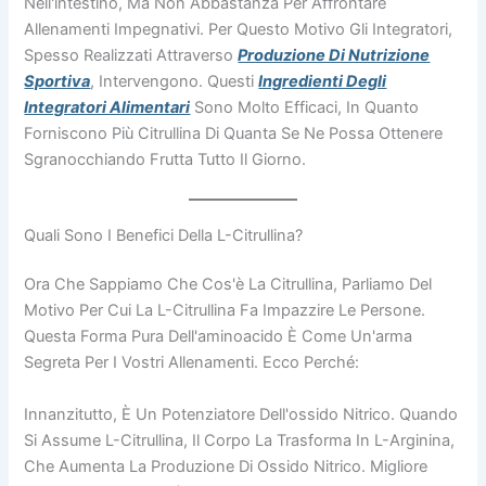
Nell'intestino, Ma Non Abbastanza Per Affrontare
Allenamenti Impegnativi. Per Questo Motivo Gli Integratori,
Spesso Realizzati Attraverso
Produzione Di Nutrizione
Sportiva
, Intervengono. Questi
Ingredienti Degli
Integratori Alimentari
Sono Molto Efficaci, In Quanto
Forniscono Più Citrullina Di Quanta Se Ne Possa Ottenere
Sgranocchiando Frutta Tutto Il Giorno.
Quali Sono I Benefici Della L-Citrullina?
Ora Che Sappiamo Che Cos'è La Citrullina, Parliamo Del
Motivo Per Cui La L-Citrullina Fa Impazzire Le Persone.
Questa Forma Pura Dell'aminoacido È Come Un'arma
Segreta Per I Vostri Allenamenti. Ecco Perché:
Innanzitutto, È Un Potenziatore Dell'ossido Nitrico. Quando
Si Assume L-Citrullina, Il Corpo La Trasforma In L-Arginina,
Che Aumenta La Produzione Di Ossido Nitrico. Migliore