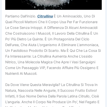
Partiamo Dall'inizio.
Citrullina
È Un Aminoacido, Uno Di
Quei Piccoli Mattoni Che Il Corpo Usa Per Far Funzionare
Le Cose Senza Intoppi. A Differenza Di Alcuni Aminoacidi
Che Costruiscono I Muscoli, Il Lavoro Della Citrullina È Un
Po' Più Dietro Le Quinte. È Un Protagonista Del Ciclo
Dell'urea, Che Aiuta L'organismo A Eliminare L'ammoniaca,
Un Fastidioso Prodotto Di Scarto. Ma È Qui Che La Cosa Si
Fa Interessante: La Citrullina Aumenta Anche L'ossido
Nitrico, Una Molecola Magica Che Apre I Vasi Sanguigni
Come Un Passaggio VIP, Facendo Affluire Più Ossigeno E
Nutrienti Ai Muscoli.
Da Dove Viene Questa Meraviglia? La Citrullina Si Trova In
Natura, Nascosta Nelle Angurie, Il Succoso Frutto Estivo!
Infatti, Il Suo Nome Deriva Dalla Parola Latina
Citrullo
, Cioè
L'anguria. Anche Il Corpo Ne Produce Un Po', Nel Fegato E