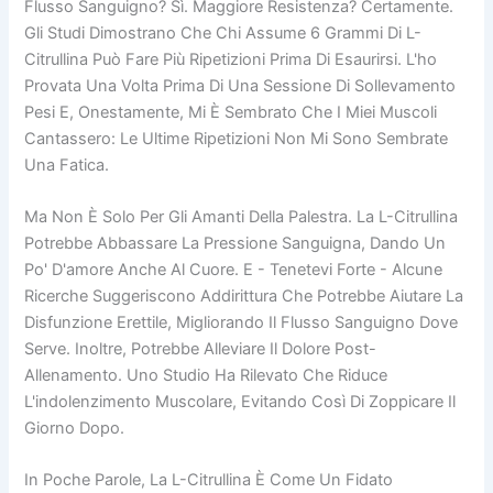
Flusso Sanguigno? Sì. Maggiore Resistenza? Certamente.
Gli Studi Dimostrano Che Chi Assume 6 Grammi Di L-
Citrullina Può Fare Più Ripetizioni Prima Di Esaurirsi. L'ho
Provata Una Volta Prima Di Una Sessione Di Sollevamento
Pesi E, Onestamente, Mi È Sembrato Che I Miei Muscoli
Cantassero: Le Ultime Ripetizioni Non Mi Sono Sembrate
Una Fatica.
Ma Non È Solo Per Gli Amanti Della Palestra. La L-Citrullina
Potrebbe Abbassare La Pressione Sanguigna, Dando Un
Po' D'amore Anche Al Cuore. E - Tenetevi Forte - Alcune
Ricerche Suggeriscono Addirittura Che Potrebbe Aiutare La
Disfunzione Erettile, Migliorando Il Flusso Sanguigno Dove
Serve. Inoltre, Potrebbe Alleviare Il Dolore Post-
Allenamento. Uno Studio Ha Rilevato Che Riduce
L'indolenzimento Muscolare, Evitando Così Di Zoppicare Il
Giorno Dopo.
In Poche Parole, La L-Citrullina È Come Un Fidato