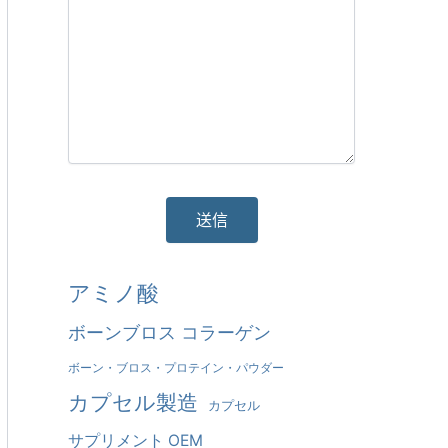
そ
アミノ酸
れ
ボーンブロス コラーゲン
に
ボーン・ブロス・プロテイン・パウダー
代
カプセル製造
カプセル
わ
サプリメント OEM
る