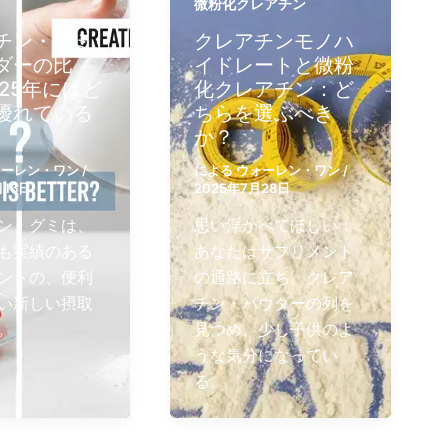
微粉化クレアチン
チン・グミ
クレアチンモノハ
ダーの比
イドレートと微粉
025年にはど
化クレアチン：ど
優れている
ちらを選ぶべき
か？
ォーレン・ワン
/
による
ウォーレン・ワン
/
月16日
2025年7月28日
ン・グミは、
思い浮かべてほしい：
も実績のある
あなたはサプリメント
ントの、便利
の通路に立ち、クレア
い新しい摂取
チン・パウダーの列を
。
見つめ、少し子供のよ
うな気分になってい
る。