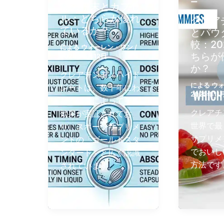
ー
物の粉末とカプセ
ル：どちらが優れ
クレア
ているか？
とパウ
較：2
による
ウォーレン・ワン
/
ちらが
2026年6月12日
か？
クレアチンモノハイド
による
ウ
レートは、数十年にわ
2025年11
たる研究によってその
クレアチ
効果が実証されてお
世界で最
り、スポーツサプリメ
サプリメ
ントの「ゴールドスタ
でおいし
ンダード」と広く認識
方法です
されています。