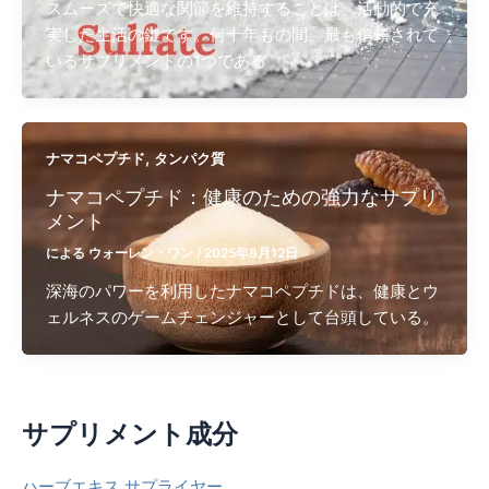
スムーズで快適な関節を維持することは、活動的で充
実した生活の鍵です。何十年もの間、最も信頼されて
いるサプリメントの1つである
,
ナマコペプチド
タンパク質
ナマコペプチド：健康のための強力なサプリ
メント
による
ウォーレン・ワン
/
2025年8月12日
深海のパワーを利用したナマコペプチドは、健康とウ
ェルネスのゲームチェンジャーとして台頭している。
サプリメント成分
ハーブエキス サプライヤー