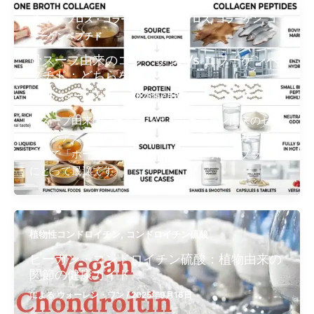
,
,
,
ボーン・ブロス・コラーゲン
ボーン ブロス​
コラーゲン
コ
ラーゲンペプチド
骨スープ由来のコラーゲン Vs コラーゲンペ
プチド：どちらを選ぶべき？
による
ウォーレン・ワン
/
2026年7月3日
骨スープ由来のコラーゲンは、コラーゲン由来のゼラ
チン、アミノ酸、およびさまざまな成分を含み、風味
豊かで「ホールフード」を謳う原料を求めるブランド
にとって最適です。
,
植物性コンドロイチン
コンドロイチン硫酸
ビーガン・コンドロイチン硫酸：植物由来の
関節の健康ガイド
による
ウォーレン・ワン
/
2025年9月16日