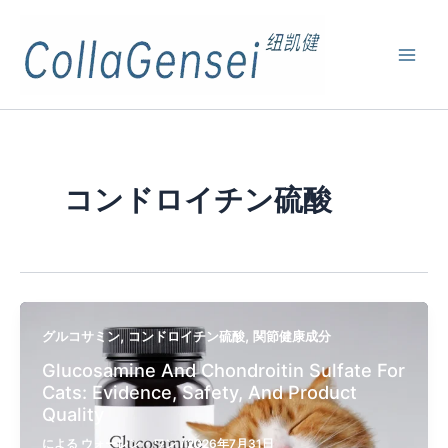
コンドロイチン硫酸
,
,
グルコサミン
コンドロイチン硫酸
関節健康成分
Glucosamine And Chondroitin Sulfate For
Cats: Evidence, Safety, And Product
Quality
による
ウォーレン・ワン
/
2026年7月31日