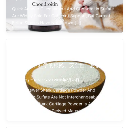
Quick Answer Glucosamine And Chondroitin Sulfate
Are Widely Sold For Cat Joint Support, But Current
Feline Studies Have Not Shown […]
,
コンドロイチン硫酸
植物性コンドロイチン
サメ軟骨パウダーとコンドロイチン硫酸の比
較：成分、科学的根拠、安全性、および原料
の調達
による
ウォーレン・ワン
/
2026年7月28日
Quick Answer Shark Cartilage Powder And
Chondroitin Sulfate Are Not Interchangeable
Ingredients. Shark Cartilage Powder Is A Multi-
Component Tissue-Derived Material