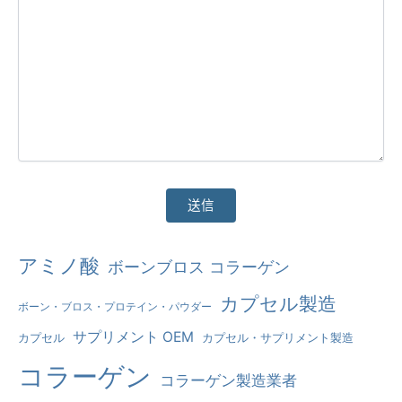
そ
アミノ酸
ボーンブロス コラーゲン
れ
カプセル製造
ボーン・ブロス・プロテイン・パウダー
に
代
サプリメント OEM
カプセル
カプセル・サプリメント製造
わ
コラーゲン
コラーゲン製造業者
る