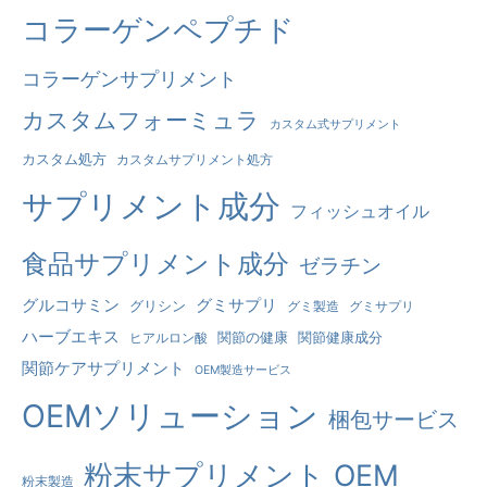
も
コラーゲンペプチド
の
コラーゲンサプリメント
だ
：
カスタムフォーミュラ
カスタム式サプリメント
カスタム処方
カスタムサプリメント処方
サプリメント成分
フィッシュオイル
食品サプリメント成分
ゼラチン
グルコサミン
グミサプリ
グリシン
グミ製造
グミサプリ
ハーブエキス
関節の健康
関節健康成分
ヒアルロン酸
関節ケアサプリメント
OEM製造サービス
OEMソリューション
梱包サービス
粉末サプリメント OEM
粉末製造