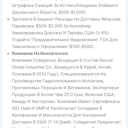
Штрафных Санкций За Их Несоблюдение (наймите
Двуязычного Юриста, $500-$1,000).
Заложите В Бюджет Расходы На Доставку (морская
Перевозка: $500-$2 000 За Контейнер;
Авиаперевозка Дороже) И Тарифы США (3-6%).
Подайте “Предварительное Уведомление” FDA Для
Таможенного Оформления ($100-$500).
Внимание На Коллагенсея
:
Компания Collagensei, Входящая В Состав Gensei
Global Industries Co. (базируется В Хэфэй, Китай,
Основана В 2010 Году), Специализируется На
Производстве Гидролизованного Коллагена,
Протеиновых Порошков И Витаминов, Экспортируя
Продукцию В Более Чем 20 Стран, Включая США,
Канаду И Австралию. Компания Имеет Сертификаты
ISO, Halal И GMP И Располагает Складами В
Калифорнии И Массачусетсе Для Ускоренной
Доставки В США (7-14 Дней). Collagensei Предлагает