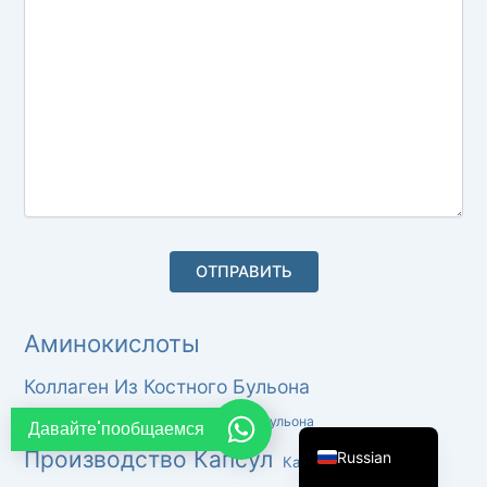
French
Thai
Arabic
Vietnamese
Spanish
Turkish
Portuguese
Italian
Korean
Аминокислоты
Japanese
Коллаген Из Костного Бульона
German
English
Протеиновый Порошок Из Костного Бульона
Давайте'пообщаемся
Производство Капсул
Russian
Капсулы