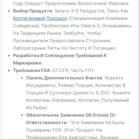
Году Отдадут Предпочтение Экологичной Упаковке.
Выбор Продукта
: Запуск 3-5 Продуктов, Таких Как
Коллагеновый Порошок
(специализация Компании
Collagensei), Пробиотики Или Омега-3, Основываясь
На Тенденциях Рынка. Требуйте, Чтобы
Производители Предоставляли Сторонние
Лабораторные Тесты На Чистоту И Потенцию.
Разработка И Соблюдение Требований К
Маркировке
:
Требования FDA
(21 CFR, Часть 111):
Панель Дополнительных Фактов
: Укажите
Ингредиенты, Размер Порции, Количество В
Порции И Суточную Ценность % (DV). Укажите
Аллергены (например, Коллаген, Полученный
Из Рыбы).
Обязательное Заявление Об Отказе От
Ответственности
: “Эти Заявления Не Были
Проверены FDA. Этот Продукт Не
Предназначен Для Диагностики, Лечения,