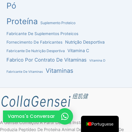
Pó
French
Thai
Proteína
Suplemento Proteico
Arabic
Fabricante De Suplementos Proteicos
Russian
Nutrição Desportiva
Fornecimento De Fabricantes
Vietnamese
Vitamina C
Fabricante De Nutrição Desportiva
Spanish
Fabrico Por Contrato De Vitaminas
Vitamina D
Turkish
Vitaminas
Fabricante De Vitaminas
Italian
Korean
Japanese
German
English
Vamos's Conversar
A Gensei Começou A Partir De Uma Instalação Familiar Que
Portuguese
Produzia Peptídeo De Proteína Animal De Material Derivado De