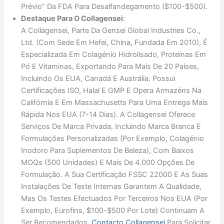
Prévio” Da FDA Para Desalfandegamento ($100-$500).
Destaque Para O Collagensei
:
A Collagensei, Parte Da Gensei Global Industries Co.,
Ltd. (com Sede Em Hefei, China, Fundada Em 2010), É
Especializada Em Colagénio Hidrolisado, Proteínas Em
Pó E Vitaminas, Exportando Para Mais De 20 Países,
Incluindo Os EUA, Canadá E Austrália. Possui
Certificações ISO, Halal E GMP E Opera Armazéns Na
Califórnia E Em Massachusetts Para Uma Entrega Mais
Rápida Nos EUA (7-14 Dias). A Collagensei Oferece
Serviços De Marca Privada, Incluindo Marca Branca E
Formulações Personalizadas (por Exemplo, Colagénio
Inodoro Para Suplementos De Beleza), Com Baixos
MOQs (500 Unidades) E Mais De 4.000 Opções De
Formulação. A Sua Certificação FSSC 22000 E As Suas
Instalações De Teste Internas Garantem A Qualidade,
Mas Os Testes Efectuados Por Terceiros Nos EUA (por
Exemplo, Eurofins, $100-$500 Por Lote) Continuam A
Ser Recomendados.
Contacto Collagensei
Para Solicitar