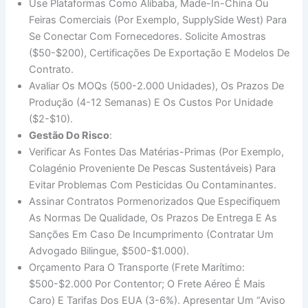
Use Plataformas Como Alibaba, Made-In-China Ou
Feiras Comerciais (por Exemplo, SupplySide West) Para
Se Conectar Com Fornecedores. Solicite Amostras
($50-$200), Certificações De Exportação E Modelos De
Contrato.
Avaliar Os MOQs (500-2.000 Unidades), Os Prazos De
Produção (4-12 Semanas) E Os Custos Por Unidade
($2-$10).
Gestão Do Risco
:
Verificar As Fontes Das Matérias-Primas (por Exemplo,
Colagénio Proveniente De Pescas Sustentáveis) Para
Evitar Problemas Com Pesticidas Ou Contaminantes.
Assinar Contratos Pormenorizados Que Especifiquem
As Normas De Qualidade, Os Prazos De Entrega E As
Sanções Em Caso De Incumprimento (contratar Um
Advogado Bilingue, $500-$1.000).
Orçamento Para O Transporte (frete Marítimo:
$500-$2.000 Por Contentor; O Frete Aéreo É Mais
Caro) E Tarifas Dos EUA (3-6%). Apresentar Um “Aviso