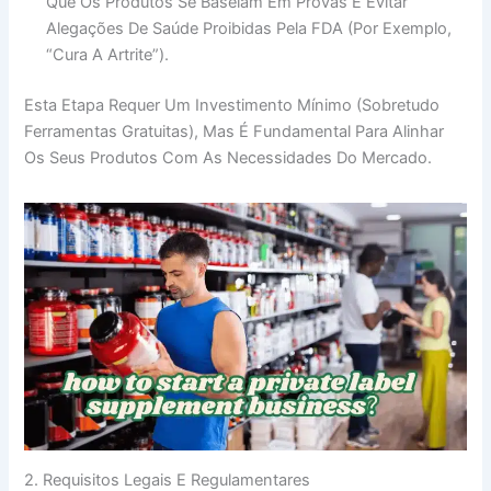
Que Os Produtos Se Baseiam Em Provas E Evitar
Alegações De Saúde Proibidas Pela FDA (por Exemplo,
“cura A Artrite”).
Esta Etapa Requer Um Investimento Mínimo (sobretudo
Ferramentas Gratuitas), Mas É Fundamental Para Alinhar
Os Seus Produtos Com As Necessidades Do Mercado.
2. Requisitos Legais E Regulamentares