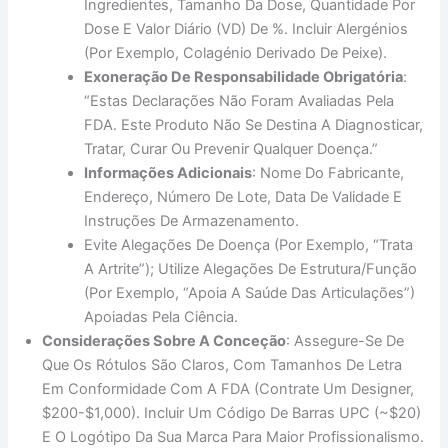
Ingredientes, Tamanho Da Dose, Quantidade Por
Dose E Valor Diário (VD) De %. Incluir Alergénios
(por Exemplo, Colagénio Derivado De Peixe).
Exoneração De Responsabilidade Obrigatória
:
“Estas Declarações Não Foram Avaliadas Pela
FDA. Este Produto Não Se Destina A Diagnosticar,
Tratar, Curar Ou Prevenir Qualquer Doença.”
Informações Adicionais
: Nome Do Fabricante,
Endereço, Número De Lote, Data De Validade E
Instruções De Armazenamento.
Evite Alegações De Doença (por Exemplo, “trata
A Artrite”); Utilize Alegações De Estrutura/função
(por Exemplo, “apoia A Saúde Das Articulações”)
Apoiadas Pela Ciência.
Considerações Sobre A Conceção
: Assegure-Se De
Que Os Rótulos São Claros, Com Tamanhos De Letra
Em Conformidade Com A FDA (contrate Um Designer,
$200-$1,000). Incluir Um Código De Barras UPC (~$20)
E O Logótipo Da Sua Marca Para Maior Profissionalismo.