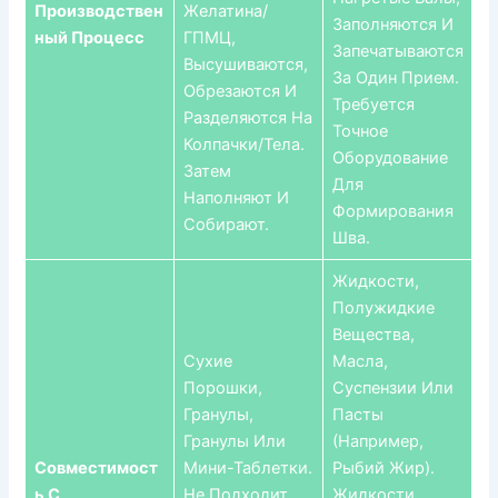
Производствен
Желатина/
Заполняются И
Ный Процесс
ГПМЦ,
Запечатываются
Высушиваются,
За Один Прием.
Обрезаются И
Требуется
Разделяются На
Точное
Колпачки/тела.
Оборудование
Затем
Для
Наполняют И
Формирования
Собирают.
Шва.
Жидкости,
Полужидкие
Вещества,
Сухие
Масла,
Порошки,
Суспензии Или
Гранулы,
Пасты
Гранулы Или
(например,
Совместимост
Мини-Таблетки.
Рыбий Жир).
Ь С
Не Подходит
Жидкости