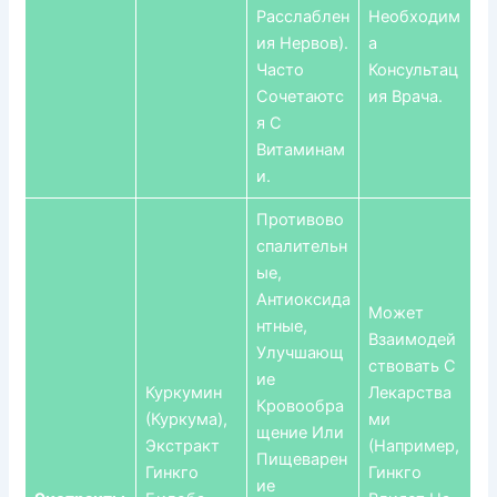
Расслаблен
Необходим
Ия Нервов).
А
Часто
Консультац
Сочетаютс
Ия Врача.
Я С
Витаминам
И.
Противово
Спалительн
Ые,
Антиоксида
Может
Нтные,
Взаимодей
Улучшающ
Ствовать С
Ие
Куркумин
Лекарства
Кровообра
(куркума),
Ми
Щение Или
Экстракт
(например,
Пищеварен
Гинкго
Гинкго
Ие