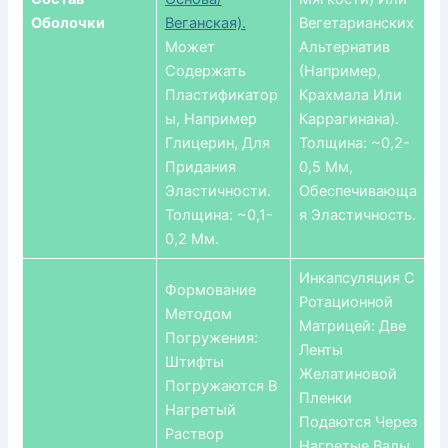
Оболочки
Веганская).
Вегетарианских
Может
Альтернатив
Содержать
(например,
Пластификатор
Крахмала Или
Ы, Например
Каррагинана).
Глицерин, Для
Толщина: ~0,2-
Придания
0,5 Мм,
Эластичности.
Обеспечивающа
Толщина: ~0,1-
Я Эластичность.
0,2 Мм.
Инкапсуляция С
Формование
Ротационной
Методом
Матрицей: Две
Погружения:
Ленты
Штифты
Желатиновой
Погружаются В
Пленки
Нагретый
Подаются Через
Раствор
Нагретые Валы,