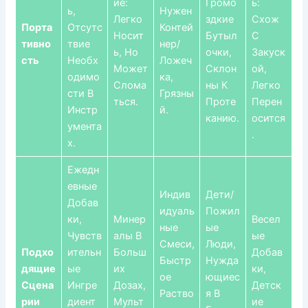
Ие:
Громо
Ь:
Ь,
Нужен
Легко
Здкие
Схож
Порта
Отсутс
Контей
Носит
Бутыл
С
Тивно
Твие
Нер/
Ь, Но
Очки,
Закуск
Сть
Необх
Ложеч
Может
Склон
Ой,
Одимо
Ка,
Слома
Ны К
Легко
Сти В
Грязны
Ться.
Проте
Перен
Инстр
Й.
Канию.
Осится
Умента
.
Х.
Ежедн
Евные
Индив
Дети/
Добав
Идуаль
Пожил
Ки,
Минер
Весел
Ные
Ые
Чувств
Алы В
Ые
Смеси,
Люди,
Подхо
Ительн
Больш
Добав
Быстр
Нужда
Дящие
Ые
Их
Ки,
Ое
Ющиес
Сцена
Ингре
Дозах,
Детск
Раство
Я В
Рии
Диент
Мульт
Ие