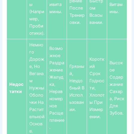
Рение
Быстр
Ы
Ивита
Витам
После
Ом
(напри
Мины.
Ины.
Тренир
Всасы
Мер,
Овки.
Вании.
Проби
Отики).
Немно
Возмо
Го
Жное
Дорож
Коротк
Раздра
Высок
Е, Но
Грязны
Ий
Жение
Ое
Вегана
Й,
Срок
Желуд
Содер
М
Неудо
Годнос
Недос
Ка,
Жание
Нужны
Бный В
Ти,
Татки
Нерав
Сахар
Оболо
Испол
Хлопот
Номер
А, Риск
Чки На
Ьзован
Ы При
Ное
Для
Растит
Ии.
Измер
Расще
Зубов.
Ельной
Ении.
Пление
Основ
.
Е.
Chinese