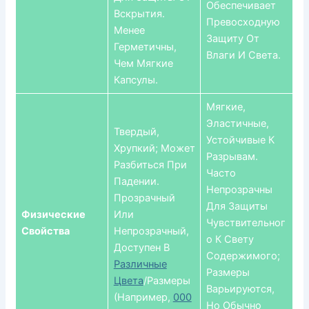
Обеспечивает
Вскрытия.
Превосходную
Менее
Защиту От
Герметичны,
Влаги И Света.
Чем Мягкие
Капсулы.
Мягкие,
Эластичные,
Твердый,
Устойчивые К
Хрупкий; Может
Разрывам.
Разбиться При
Часто
Падении.
Непрозрачны
Прозрачный
Для Защиты
Физические
Или
Чувствительног
Свойства
Непрозрачный,
О К Свету
Доступен В
Содержимого;
Различные
Размеры
Цвета
/размеры
Варьируются,
(например,
000
Но Обычно