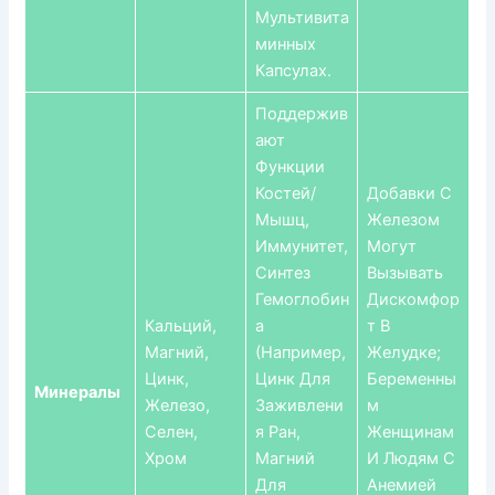
Мультивита
Минных
Капсулах.
Поддержив
Ают
Функции
Костей/
Добавки С
Мышц,
Железом
Иммунитет,
Могут
Синтез
Вызывать
Гемоглобин
Дискомфор
Кальций,
А
Т В
Магний,
(например,
Желудке;
Цинк,
Цинк Для
Беременны
Минералы
Железо,
Заживлени
М
Селен,
Я Ран,
Женщинам
Хром
Магний
И Людям С
Для
Анемией