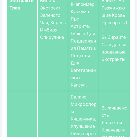
Экстракты
Билоба,
Влияет На
(например,
Трав
Экстракт
Разжижаю
Куркума
Зеленого
Щие Кровь
При
Чая, Корень
Препараты)
Артрите,
Имбиря,
;
Гинкго Для
Спирулина
Выбирайте
Поддержан
Стандартиз
Ия Памяти).
Ированные
Подходит
Экстракты.
Для
Вегетариан
Ских
Капсул.
Баланс
Микрофлор
Выживаемо
Ы
Сть
Кишечника,
Является
Улучшение
Ключевым
Пищеварен