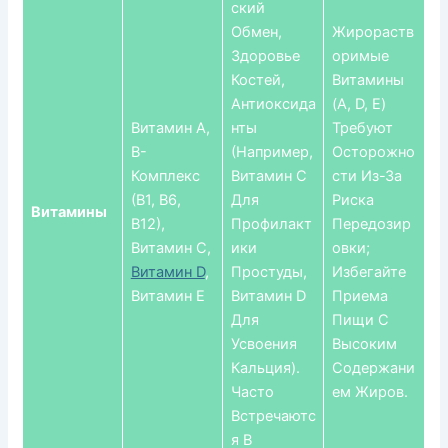
Ский
Обмен,
Жирораств
Здоровье
Оримые
Костей,
Витамины
Антиоксида
(A, D, E)
Витамин А,
Нты
Требуют
В-
(например,
Осторожно
Комплекс
Витамин С
Сти Из-За
(В1, В6,
Для
Риска
Витамины
В12),
Профилакт
Передозир
Витамин С,
Ики
Овки;
Витамин D
,
Простуды,
Избегайте
Витамин Е
Витамин D
Приема
Для
Пищи С
Усвоения
Высоким
Кальция).
Содержани
Часто
Ем Жиров.
Встречаютс
Я В