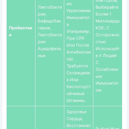
Фактором;
Ия,
Лактобакте
Выбирайте
Укрепление
Рии,
Более 1
Иммунитет
Бифидобак
Миллиарда
А
Пробиотик
Терии,
КОЕ; С
(например,
И
Лактобакте
Осторожно
При СРК
Рии
Стью
Или После
Ацидофиль
Используйт
Антибиотик
Ные
Е У Людей
Ов).
С
Требуется
Ослабленн
Охлаждени
Ым
Е Или
Иммунитет
Кислотоуст
Ом.
Ойчивые
Штаммы.
Здоровье
Сердца,
Восстановл