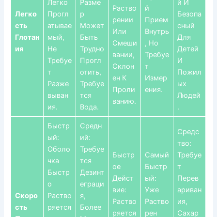
Легко
Разме
Й И
Раство
Й
Легко
Прогл
Р
Безопа
Рении
Прием
Сть
Атывае
Может
Сный
Или
Внутрь
Глотан
Мый,
Быть
Для
Смеши
, Но
Ия
Не
Трудно
Детей
Вании,
Требуе
Требуе
Прогл
И
Склон
Т
Т
Отить,
Пожил
Ен К
Измер
Разже
Требуе
Ых
Проли
Ения.
Выван
Тся
Людей
Ванию.
Ия.
Вода.
.
Быстр
Средн
Средс
Ый:
Ий:
Тво:
Оболо
Требуе
Быстр
Самый
Требуе
Чка
Тся
Ое
Быстр
Т
Быстр
Дезинт
Дейст
Ый:
Перев
О
Еграци
Вие:
Уже
Ариван
Скоро
Раство
Я,
Раство
Раство
Ия,
Сть
Ряется
Более
Ряется
Рен
Сахар