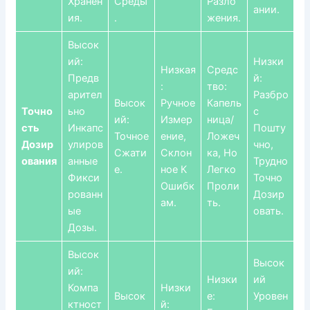
Хранен
Среды
Разло
Ании.
Ия.
.
Жения.
Высок
Ий:
Низки
Низкая
Средс
Предв
Й:
:
Тво:
Арител
Разбро
Высок
Ручное
Капель
Точно
Ьно
С
Ий:
Измер
Ница/
Сть
Инкапс
Пошту
Точное
Ение,
Ложеч
Дозир
Улиров
Чно,
Сжати
Склон
Ка, Но
Ования
Анные
Трудно
Е.
Ное К
Легко
Фикси
Точно
Ошибк
Проли
Рованн
Дозир
Ам.
Ть.
Ые
Овать.
Дозы.
Высок
Высок
Ий:
Низки
Ий
Компа
Низки
Высок
Е:
Уровен
Ктност
Й: