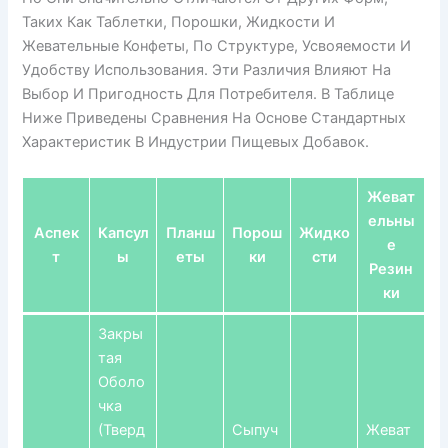
Таких Как Таблетки, Порошки, Жидкости И
Жевательные Конфеты, По Структуре, Усвояемости И
Удобству Использования. Эти Различия Влияют На
Выбор И Пригодность Для Потребителя. В Таблице
Ниже Приведены Сравнения На Основе Стандартных
Характеристик В Индустрии Пищевых Добавок.
Жеват
Ельны
Аспек
Капсул
Планш
Порош
Жидко
Е
Т
Ы
Еты
Ки
Сти
Резин
Ки
Закры
Тая
Оболо
Чка
(тверд
Сыпуч
Жеват