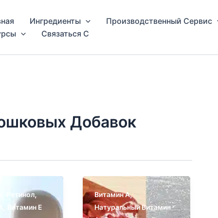
вная
Ингредиенты
Производственный Сервис
урсы
Связаться С
ошковых Добавок
,
,
,
ы
Ретинол
Витамин A
,
A
Витамин Е
Натуральный Витамин