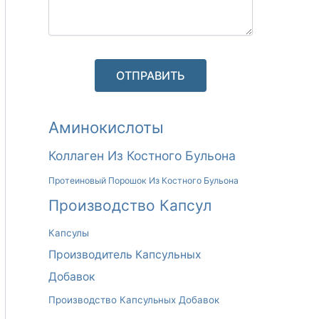
А
Аминокислоты
Л
Коллаген Из Костного Бульона
Ь
Протеиновый Порошок Из Костного Бульона
Т
Производство Капсул
Е
Капсулы
Р
Производитель Капсульных
Н
Добавок
А
Производство Капсульных Добавок
Т