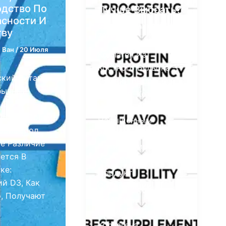
одство По
Лучше Выбрать?
асности И
От
Уоррен Ван
/
3 Июля
тву
2026 Года
 Ван
/
20 Июля
Коллаген Из
Костного Бульона —
ский Витамин
Лучший Выбор Для
бычный
Брендов, Которым
 D3
Нужен Ингредиент С
вляют Собой
Насыщенным
ьциферол.
Вкусом,
е Различие
Позиционируемый
ется В
Как Натуральный
ке:
Продукт,
ий D3, Как
Содержащий
, Получают
Желатин,
Полученный Из
Коллагена,