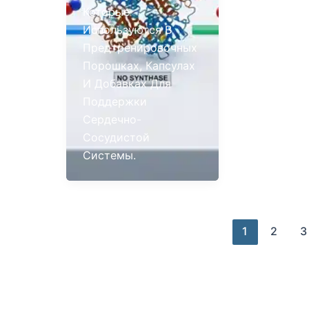
Которые
Используются В
Предтренировочных
Порошках, Капсулах
И Добавках Для
Поддержки
Сердечно-
Сосудистой
Системы.
1
2
3