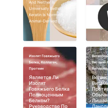
And Neither Is
Universally Better.
Keratin Is Normally
Animal-Derived […]
Изолят Говяжьего
Вегански
,
,
Белка
Коллаген
Витамин 
Протеин
Витамин
Является Ли
Веган
Изолят
Витам
Говяжьего Белка
Проти
Полноценным
Обычн
Белком?
Лишай
Руководство По
Ланол