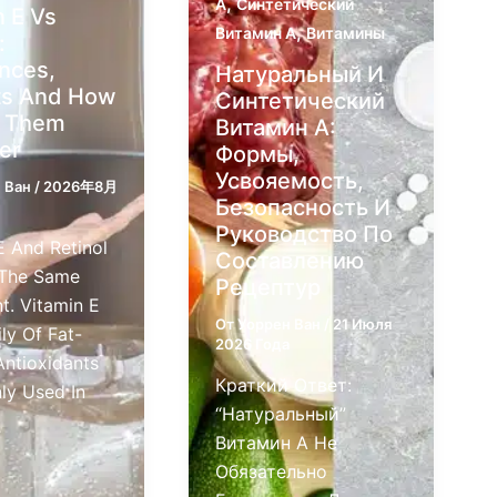
,
А
Синтетический
n E Vs
,
Витамин А
Витамины
:
ences,
Натуральный И
ts And How
Синтетический
e Them
Витамин А:
er
Формы,
Усвояемость,
 Ван
/
2026年8月
Безопасность И
Руководство По
E And Retinol
Составлению
 The Same
Рецептур
nt. Vitamin E
От
Уоррен Ван
/
21 Июля
ly Of Fat-
2026 Года
Antioxidants
Краткий Ответ:
y Used In
“Натуральный”
Витамин А Не
Обязательно