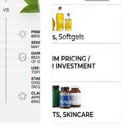
 Ван
/
3 Июля
От
Уоррен Ван
/
1 Июля
2026 Года
иновая
Натуральный
, И Витамин
Витамин Е Обычно
бствуют
Обозначается На
ветлому И
Этикетке Как D-
 Цвету Лица,
Альфа-Токоферол
Не Один И
Или RRR-Альфа-
Ингредиент.
Токоферол, Тогда Как
Синтетический
Витамин Е Обычно
Обозначается Как Dl-
Альфа-Токоферол
Или