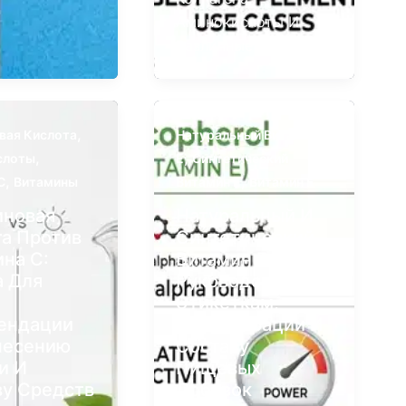
Аминокислоты И
Различные
,
вая Кислота
Натуральный Витамин
,
,
слоты
Е
Синтетический
,
,
C
Витамины
Витамин Е
Витамин Е
иновая
Натуральный И
та Против
Синтетический
на С:
Витамин Е:
а Для
Руководство По
Этикеткам,
ендации
Концентрации И
несению
Составу
и И
Пищевых
ву Средств
Добавок