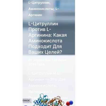
,
L-Цитруллин
,
Аминокислоты
L-
Аргинин
L-Цитруллин
Против L-
Аргинина: Какая
Аминокислота
Подходит Для
Ваших Целей?
От
Уоррен Ван
/
26 Июня
2026 Года
L-Цитруллин И L-
Аргинин — Это Две
Аминокислоты,
Являющиеся
Предшественниками
Оксида Азота,