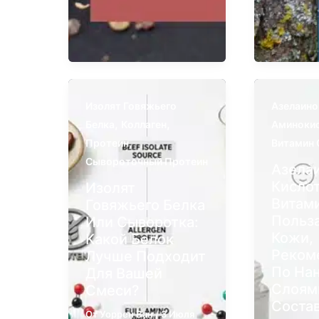
Изолят Говяжьего
Азелаино
,
,
Белка
Коллаген
Аминоки
,
Протеин
Витамин 
Сывороточный Протеин
Азела
Кисло
Изолят
Витами
Говяжьего Белка
Польз
Или Сыворотка:
Кожи,
Какой Белок
Реком
Лучше Подходит
По На
Для Вашей
Слоям
Смеси?
Соста
От
Уоррен Ван
/
3 Июля