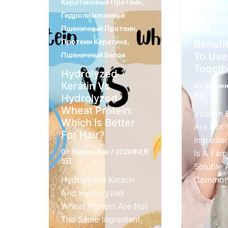
,
Кератиновый Протеин
Vitami
Гидролизованный
Retinol
,
Пшеничный Протеин
Differ
,
Протеин Кератина
Benefi
To Us
Пшеничный Белок
Togeth
Hydrolyzed
Keratin Vs
От
Уоррен
4日
Hydrolyzed
Wheat Protein:
Vitamin 
Which Is Better
Are Not
For Hair?
Ingredie
От
Уоррен Ван
/
2026年8月
Is A Fami
5日
Soluble 
Hydrolyzed Keratin
Commonl
And Hydrolyzed
Wheat Protein Are Not
The Same Ingredient,