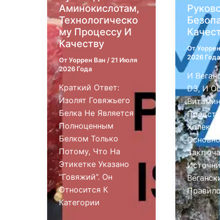
Аминокислотам,
Руков
Технологическо
Безоп
Му Процессу И
Качес
Качеству
От
Уоррен
2026 Года
От
Уоррен Ван
/
21 Июля
2026 Года
И Веган
Краткий Ответ:
D3, И О
Изолят Говяжьего
Витамин
Белка Не Является
Предста
Полноценным
Холекал
Белком Только
Основно
Потому, Что На
Заключа
Этикетке Указано
Источни
“говяжий”. Он
Веганск
Относится К
Правило
Категории