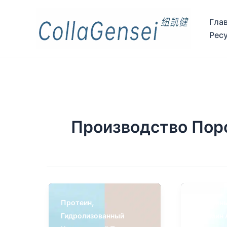
Гла
Рес
Производство Пор
,
Протеин
Витамин
Гидролизованный
Витамин 