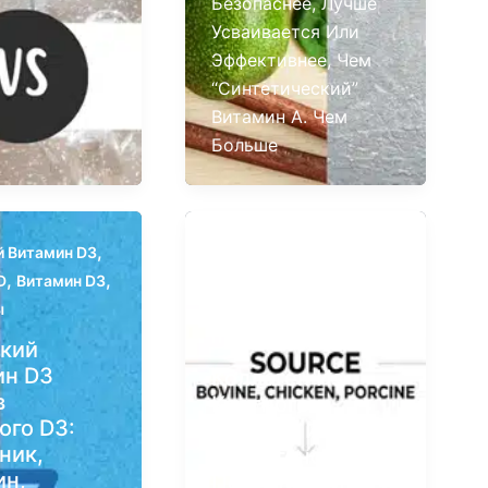
Безопаснее, Лучше
Усваивается Или
Эффективнее, Чем
“синтетический”
Витамин А. Чем
Больше
,
й Витамин D3
Коллаген Костного
,
,
,
D
Витамин D3
Бульона
Костный
,
,
ы
Бульон
Коллаген
Пептиды Коллагена
ский
ин D3
Коллаген Из
в
Костного
ого D3:
Бульона Или
ник,
Коллагеновые
ин,
Пептиды: Что