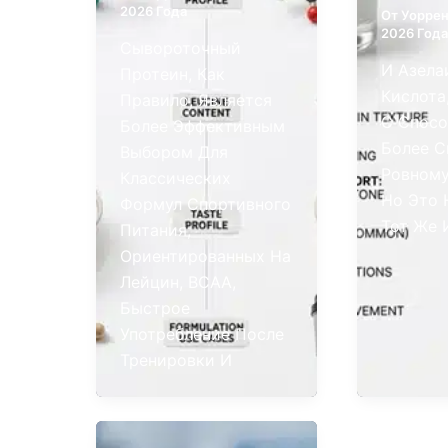
2026 Года
От
Уоррен
2026 Года
Сывороточный
И Азела
Протеин, Как
Кислота
Правило, Является
С Спосо
Более Эффективным
Более С
Выбором Для
Ровному
Классических
Но Это 
Формул Спортивного
Тот Же 
Питания,
Ориентированных На
Лейцин, BCAA,
Быстрое
Употребление После
Тренировки И