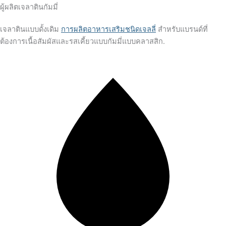
ผู้ผลิตเจลาตินกัมมี่
เจลาตินแบบดั้งเดิม
การผลิตอาหารเสริมชนิดเจลลี่
สำหรับแบรนด์ที่
ต้องการเนื้อสัมผัสและรสเคี้ยวแบบกัมมี่แบบคลาสสิก.