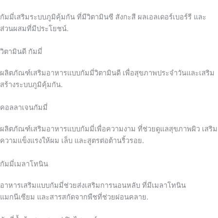
กัมมี่เสริมระบบภูมิคุ้มกัน ที่มีวิตามินซี สังกะสี ผลเอลเดอร์เบอร์รี และ
ส่วนผสมที่มีประโยชน์.
วิตามินดี กัมมี่
ผลิตภัณฑ์เสริมอาหารแบบกัมมี่วิตามินดี เพื่อสุขภาพประจำวันและเสริม
สร้างระบบภูมิคุ้มกัน.
คอลลาเจนกัมมี่
ผลิตภัณฑ์เสริมอาหารแบบกัมมี่เพื่อความงาม ที่ช่วยดูแลสุขภาพผิว เสริม
ความแข็งแรงให้ผม เล็บ และสูตรต่อต้านริ้วรอย.
กัมมี่เมลาโทนิน
อาหารเสริมแบบกัมมี่ช่วยส่งเสริมการนอนหลับ ที่มีเมลาโทนิน
แมกนีเซียม และสารสกัดจากพืชที่ช่วยผ่อนคลาย.