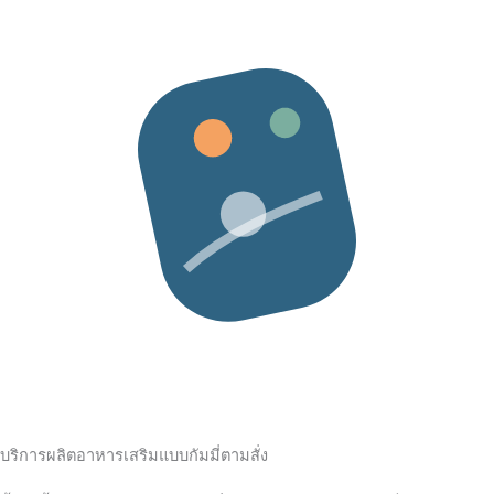
บริการผลิตอาหารเสริมแบบกัมมี่ตามสั่ง