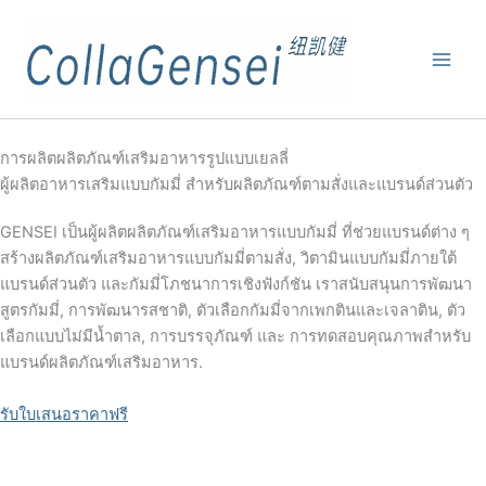
การผลิตผลิตภัณฑ์เสริมอาหารรูปแบบเยลลี่
ผู้ผลิตอาหารเสริมแบบกัมมี่ สำหรับผลิตภัณฑ์ตามสั่งและแบรนด์ส่วนตัว
GENSEI เป็นผู้ผลิตผลิตภัณฑ์เสริมอาหารแบบกัมมี่ ที่ช่วยแบรนด์ต่าง ๆ
สร้างผลิตภัณฑ์เสริมอาหารแบบกัมมี่ตามสั่ง, วิตามินแบบกัมมี่ภายใต้
แบรนด์ส่วนตัว และกัมมี่โภชนาการเชิงฟังก์ชัน เราสนับสนุนการพัฒนา
สูตรกัมมี่, การพัฒนารสชาติ, ตัวเลือกกัมมี่จากเพกตินและเจลาติน, ตัว
เลือกแบบไม่มีน้ำตาล, การบรรจุภัณฑ์ และ การทดสอบคุณภาพสำหรับ
แบรนด์ผลิตภัณฑ์เสริมอาหาร.
รับใบเสนอราคาฟรี