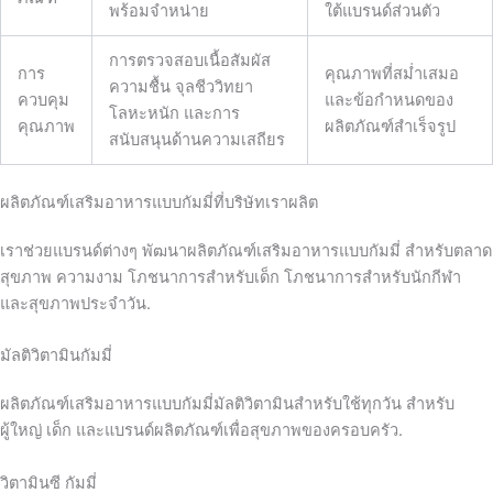
พร้อมจำหน่าย
ใต้แบรนด์ส่วนตัว
การตรวจสอบเนื้อสัมผัส
การ
คุณภาพที่สม่ำเสมอ
ความชื้น จุลชีววิทยา
ควบคุม
และข้อกำหนดของ
โลหะหนัก และการ
คุณภาพ
ผลิตภัณฑ์สำเร็จรูป
สนับสนุนด้านความเสถียร
ผลิตภัณฑ์เสริมอาหารแบบกัมมี่ที่บริษัทเราผลิต
เราช่วยแบรนด์ต่างๆ พัฒนาผลิตภัณฑ์เสริมอาหารแบบกัมมี่ สำหรับตลาด
สุขภาพ ความงาม โภชนาการสำหรับเด็ก โภชนาการสำหรับนักกีฬา
และสุขภาพประจำวัน.
มัลติวิตามินกัมมี่
ผลิตภัณฑ์เสริมอาหารแบบกัมมี่มัลติวิตามินสำหรับใช้ทุกวัน สำหรับ
ผู้ใหญ่ เด็ก และแบรนด์ผลิตภัณฑ์เพื่อสุขภาพของครอบครัว.
วิตามินซี กัมมี่