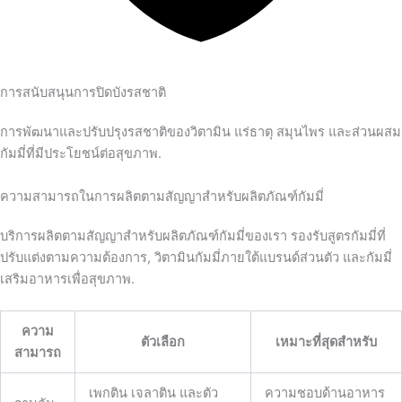
การสนับสนุนการปิดบังรสชาติ
การพัฒนาและปรับปรุงรสชาติของวิตามิน แร่ธาตุ สมุนไพร และส่วนผสม
กัมมี่ที่มีประโยชน์ต่อสุขภาพ.
ความสามารถในการผลิตตามสัญญาสำหรับผลิตภัณฑ์กัมมี่
บริการผลิตตามสัญญาสำหรับผลิตภัณฑ์กัมมี่ของเรา รองรับสูตรกัมมี่ที่
ปรับแต่งตามความต้องการ, วิตามินกัมมี่ภายใต้แบรนด์ส่วนตัว และกัมมี่
เสริมอาหารเพื่อสุขภาพ.
ความ
ตัวเลือก
เหมาะที่สุดสำหรับ
สามารถ
เพกติน เจลาติน และตัว
ความชอบด้านอาหาร