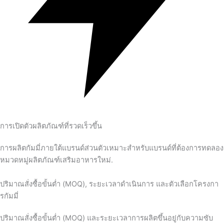
การเปิดตัวผลิตภัณฑ์ที่รวดเร็วขึ้น
การผลิตกัมมี่ภายใต้แบรนด์ส่วนตัวเหมาะสำหรับแบรนด์ที่ต้องการทดลอง
หมวดหมู่ผลิตภัณฑ์เสริมอาหารใหม่.
ปริมาณสั่งซื้อขั้นต่ำ (MOQ), ระยะเวลาดำเนินการ และตัวเลือกโครงกา
รกัมมี่
ปริมาณสั่งซื้อขั้นต่ำ (MOQ) และระยะเวลาการผลิตขึ้นอยู่กับความซับ