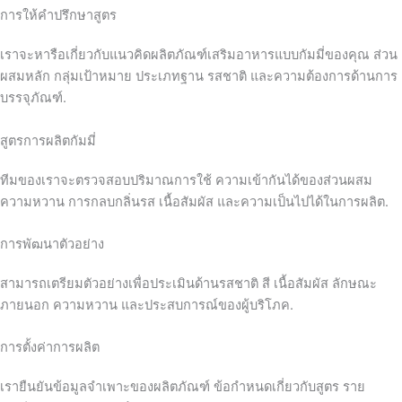
การให้คำปรึกษาสูตร
เราจะหารือเกี่ยวกับแนวคิดผลิตภัณฑ์เสริมอาหารแบบกัมมี่ของคุณ ส่วน
ผสมหลัก กลุ่มเป้าหมาย ประเภทฐาน รสชาติ และความต้องการด้านการ
บรรจุภัณฑ์.
สูตรการผลิตกัมมี่
ทีมของเราจะตรวจสอบปริมาณการใช้ ความเข้ากันได้ของส่วนผสม
ความหวาน การกลบกลิ่นรส เนื้อสัมผัส และความเป็นไปได้ในการผลิต.
การพัฒนาตัวอย่าง
สามารถเตรียมตัวอย่างเพื่อประเมินด้านรสชาติ สี เนื้อสัมผัส ลักษณะ
ภายนอก ความหวาน และประสบการณ์ของผู้บริโภค.
การตั้งค่าการผลิต
เรายืนยันข้อมูลจำเพาะของผลิตภัณฑ์ ข้อกำหนดเกี่ยวกับสูตร ราย