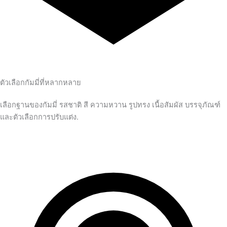
ตัวเลือกกัมมี่ที่หลากหลาย
เลือกฐานของกัมมี่ รสชาติ สี ความหวาน รูปทรง เนื้อสัมผัส บรรจุภัณฑ์
และตัวเลือกการปรับแต่ง.
Chinese