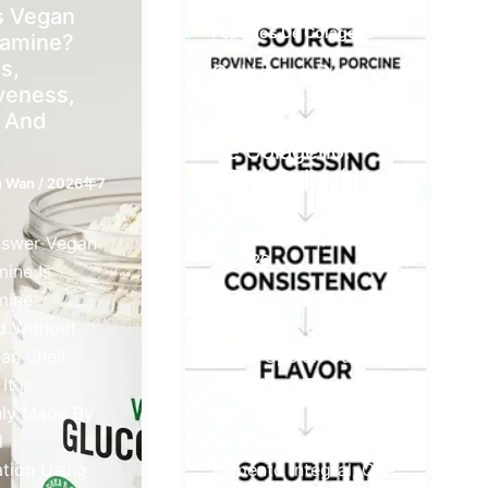
,
,
Huesos
Colágeno
s Vegan
Péptidos De Colágeno
samine?
s,
Colágeno De
iveness,
Caldo De Huesos
 And
Frente A Péptidos
De Colágeno:
¿cuál Deberías
n Wan
/
2026年7
Usar?
Por
Warren Wan
/
3 De Julio
nswer Vegan
De 2026
ine Is
mine
El Colágeno De Caldo
d Without
De Huesos Es La
an Shell
Mejor Opción Cuando
It Is
Una Marca Busca Un
y Made By
Ingrediente Sabroso,
l
Posicionado Como
tion Using
Alimento Integral, Que