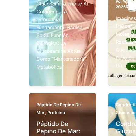
Por
Warre
Glucosamina Frente Al
2026E741
Colágeno, La
Imagíne
Diferencia
Desperta
Fundamental Radica
Molesto 
En Su Función
Rodillas
Biológica: La
Que Hac
Glucosamina Actúa
Paso Se
Como “mantenedora”
Un
Metabólica”
Péptido De Pepino De
Condroit
,
Mar
Proteína
Glucosam
Péptido De
Condro
Pepino De Mar:
Gluco