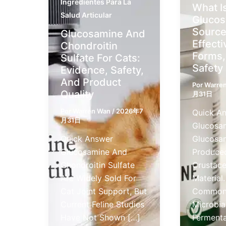
Ingredientes Para La
What I
Salud Articular
Gluco
Source
Glucosamine And
Effect
Chondroitin
Forms,
Sulfate For Cats:
Safety
Evidence, Safety,
And Product
Por
Warre
Quality
月31日
Por
Warren Wan
/
2026年7
Quick A
月31日
Glucosam
Quick Answer
Glucosa
Glucosamine And
Produce
Chondroitin Sulfate
Crustace
Are Widely Sold For
Material. 
Cat Joint Support, But
Commonl
Current Feline Studies
Microbia
Have Not Shown […]
Fermenta