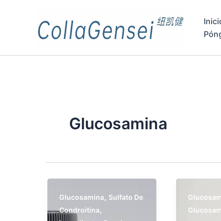
Inici
Pón
Glucosamina
,
Glucosamina
Sulfato De
Glucosam
,
Condroitina
Glucosam