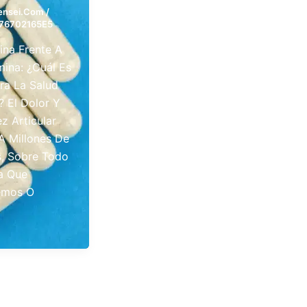
gensei.com
/
76702165E5
ina Frente A
ina: ¿Cuál Es
ra La Salud
? El Dolor Y
ez Articular
A Millones De
, Sobre Todo
a Que
emos O