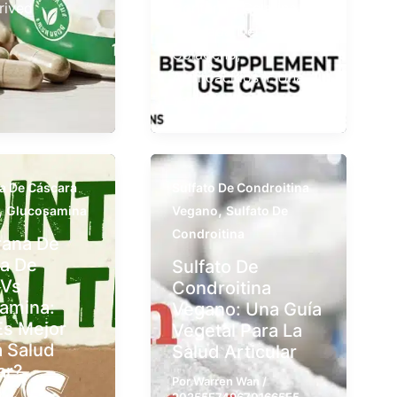
rived
Contenga Gelatina
Derivada Del
Colágeno,
Aminoácidos Y Una
Variedad De
 De Cáscara
Sulfato De Condroitina
,
,
Glucosamina
Vegano
Sulfato De
Condroitina
ana De
a De
Sulfato De
 Vs
Condroitina
amina:
Vegano: Una Guía
Es Mejor
Vegetal Para La
a Salud
Salud Articular
ar?
Por
Warren Wan
/