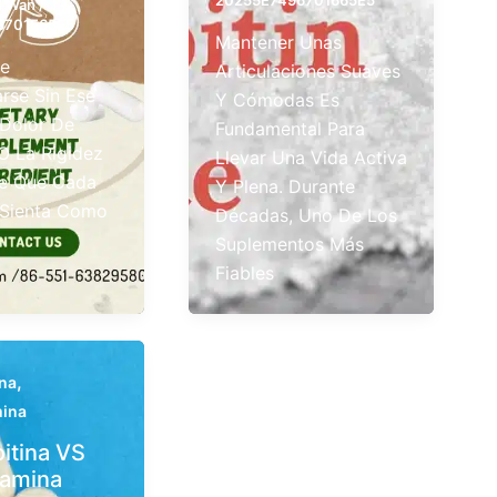
20255E7496701665E5
n Wan
/
6701565E5
Mantener Unas
se
Articulaciones Suaves
rse Sin Ese
Y Cómodas Es
Dolor De
Fundamental Para
 O La Rigidez
Llevar Una Vida Activa
e Que Cada
Y Plena. Durante
 Sienta Como
Décadas, Uno De Los
Suplementos Más
Fiables
,
ina
ina
itina VS
samina