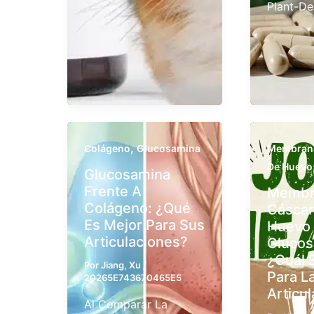
Plant-De
,
Colágeno
Glucosamina
Membrana
De Huevo
Glucosamina
Frente A
Membr
Colágeno: ¿Qué
Cáscar
Es Mejor Para Sus
Huevo
Articulaciones?
Glucos
¿Cuál 
Por
Jiang, Xu
/
Para L
20265E743670465E5
Articul
Al Comparar La