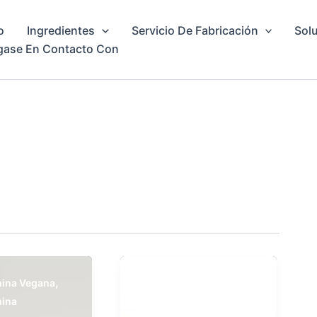
o
Ingredientes
Servicio De Fabricación
Solu
gase En Contacto Con
,
ina Vegana
Caldo De Huesos
,
ina
Colágeno
Caldo De