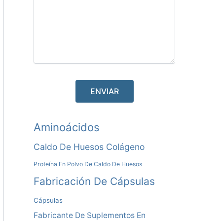
A
Aminoácidos
L
Caldo De Huesos Colágeno
T
Proteína En Polvo De Caldo De Huesos
E
Fabricación De Cápsulas
R
Cápsulas
N
Fabricante De Suplementos En
A