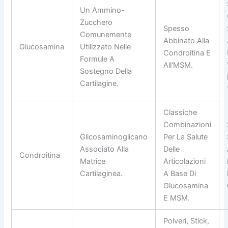
Un Ammino-
Zucchero
Spesso
Comunemente
Abbinato Alla
Glucosamina
Utilizzato Nelle
Condroitina E
Formule A
All'MSM.
Sostegno Della
Cartilagine.
Classiche
Combinazioni
Glicosaminoglicano
Per La Salute
Associato Alla
Delle
Condroitina
Matrice
Articolazioni
Cartilaginea.
A Base Di
Glucosamina
E MSM.
Polveri, Stick,