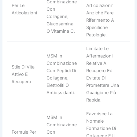
Combinazione
Per Le
Articolazioni”
Con
Articolazioni
Anziché Fare
Collagene,
Riferimento A
Glucosamina
Specifiche
O Vitamina C.
Patologie.
Limitate Le
MSM In
Affermazioni
Combinazione
Relative Al
Stile Di Vita
Con Peptidi Di
Recupero Ed
Attivo E
Collagene,
Evitate Di
Recupero
Elettroliti O
Promettere Una
Antiossidanti.
Guarigione Più
Rapida.
Favorisce La
MSM In
Normale
Combinazione
Formazione Di
Formule Per
Con
Collagene E Il