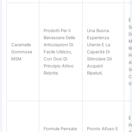
È 
S
Prodotti Per Il
Una Buona
D
Benessere Delle
Esperienza
M
Caramelle
Articolazioni Di
Utente E La
R
Gommose
Facile Utilizzo,
Capacità Di
P
MSM
Con Dosi Di
Stimolare Gli
A
Principio Attivo
Acquisti
S
Ridotte.
Ripetuti.
C
G
È
P
Formule Pensate
Pronto All’uso E