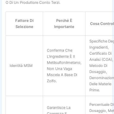
O Di Un Produttore Conto Terzi.
Fattore Di
Perché È
Cosa Control
Selezione
Importante
Specifiche Deg
Ingredienti,
Conferma Che
Certificato Di
L'ingrediente È Il
Analisi (COA),
Metilsulfonilmetano,
Identità MSM
Metodo Di
Non Una Vaga
Dosaggio,
Miscela A Base Di
Denominazio
Zolfo.
Delle Materie
Prime.
Percentuale Di
Garantisce La
Dosaggio, Meta
Coerenza E