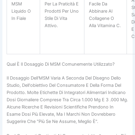
A
MSM
Per La Praticità E
Facile Da
St
Liquido O
Prodotti Per Uno
Abbinare Al
S
In Fiale
Stile Di Vita
Collagene O
D
Attivo.
Alla Vitamina C.
E
C
Qual È Il Dosaggio Di MSM Comunemente Utilizzato?
Il Dosaggio Dell'MSM Varia A Seconda Del Disegno Dello
Studio, Dell'obiettivo Del Consumatore E Della Forma Del
Prodotto. Molte Etichette Di Integratori Alimentari Indicano
Dosi Giornaliere Comprese Tra Circa 1.000 Mg E 3 .000 Mg.
Alcune Ricerche E Revisioni Scientifiche Prendono In
Esame Dosi Più Elevate, Ma I Marchi Non Dovrebbero
Suggerire Che "più Se Ne Assume, Meglio È".