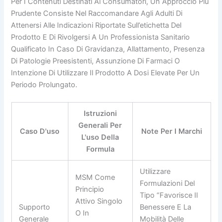
Per I Contenuti Destinati Ai Consumatori, Un Approccio Più
Prudente Consiste Nel Raccomandare Agli Adulti Di
Attenersi Alle Indicazioni Riportate Sull’etichetta Del
Prodotto E Di Rivolgersi A Un Professionista Sanitario
Qualificato In Caso Di Gravidanza, Allattamento, Presenza
Di Patologie Preesistenti, Assunzione Di Farmaci O
Intenzione Di Utilizzare Il Prodotto A Dosi Elevate Per Un
Periodo Prolungato.
Istruzioni
Generali Per
Caso D'uso
Note Per I Marchi
L'uso Della
Formula
Utilizzare
MSM Come
Formulazioni Del
Principio
Tipo “favorisce Il
Attivo Singolo
Supporto
Benessere E La
O In
Generale
Mobilità Delle