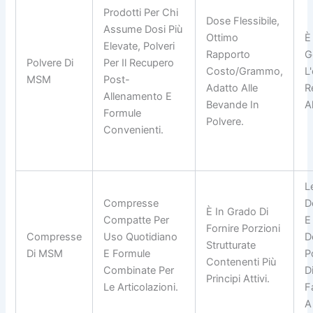
Prodotti Per Chi
Dose Flessibile,
Assume Dosi Più
Ottimo
È
Elevate, Polveri
Rapporto
G
Polvere Di
Per Il Recupero
Costo/grammo,
L
MSM
Post-
Adatto Alle
R
Allenamento E
Bevande In
Al
Formule
Polvere.
Convenienti.
L
Compresse
D
È In Grado Di
Compatte Per
E
Fornire Porzioni
Compresse
Uso Quotidiano
D
Strutturate
Di MSM
E Formule
P
Contenenti Più
Combinate Per
D
Principi Attivi.
Le Articolazioni.
F
A