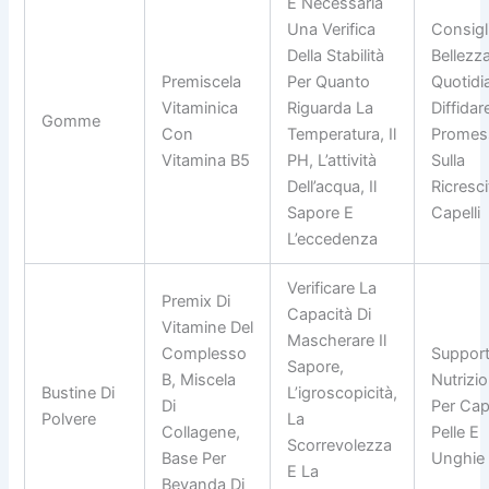
È Necessaria
Una Verifica
Consigli
Della Stabilità
Bellezz
Premiscela
Per Quanto
Quotidia
Vitaminica
Riguarda La
Diffidar
Gomme
Con
Temperatura, Il
Promes
Vitamina B5
PH, L’attività
Sulla
Dell’acqua, Il
Ricresci
Sapore E
Capelli
L’eccedenza
Verificare La
Premix Di
Capacità Di
Vitamine Del
Mascherare Il
Complesso
Suppor
Sapore,
B, Miscela
Nutrizi
Bustine Di
L’igroscopicità,
Di
Per Cape
Polvere
La
Collagene,
Pelle E
Scorrevolezza
Base Per
Unghie
E La
Bevanda Di