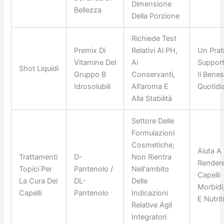
Dimensione
Bellezza
Della Porzione
Richiede Test
Premix Di
Relativi Al PH,
Un Prat
Vitamine Del
Ai
Support
Shot Liquidi
Gruppo B
Conservanti,
Il Bene
Idrosolubili
All’aroma E
Quotidi
Alla Stabilità
Settore Delle
Formulazioni
Cosmetiche;
Aiuta A
Trattamenti
D-
Non Rientra
Rendere
Topici Per
Pantenolo /
Nell'ambito
Capelli
La Cura Dei
DL-
Delle
Morbidi,
Capelli
Pantenolo
Indicazioni
E Nutrit
Relative Agli
Integratori