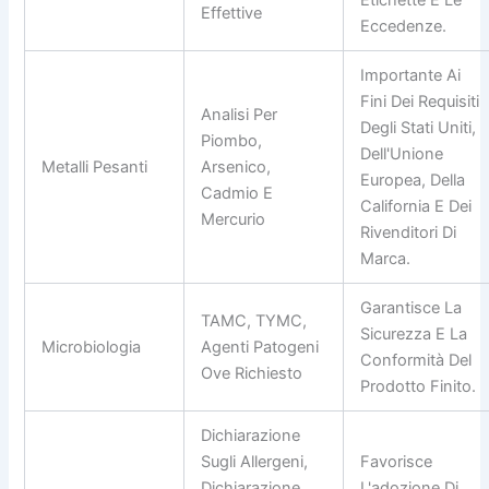
Etichette E Le
Effettive
Eccedenze.
Importante Ai
Fini Dei Requisiti
Analisi Per
Degli Stati Uniti,
Piombo,
Dell'Unione
Metalli Pesanti
Arsenico,
Europea, Della
Cadmio E
California E Dei
Mercurio
Rivenditori Di
Marca.
Garantisce La
TAMC, TYMC,
Sicurezza E La
Microbiologia
Agenti Patogeni
Conformità Del
Ove Richiesto
Prodotto Finito.
Dichiarazione
Sugli Allergeni,
Favorisce
Dichiarazione
L'adozione Di