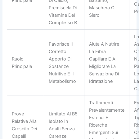
Principale
Di Calcio,
Balsamo,
Ca
Premiscela Di
Maschera O
Pr
Vitamine Del
Siero
Complesso B
La
Favorisce Il
Aiuta A Nutrire
As
Corretto
La Fibra
Or
Ruolo
Apporto Di
Capillare E A
Nu
Principale
Sostanze
Migliorare La
Pa
Nutritive E Il
Sensazione Di
Lo
Metabolismo
Idratazione
La
Ca
Trattamenti
Ev
Prevalentemente
Af
Prove
Limitato Al B5
Estetici E
Ti
Relative Alla
Isolato In
Ricerche
Ri
Crescita Dei
Adulti Senza
Emergenti Sui
Ca
Capelli
Carenze