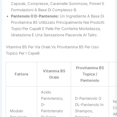
Capsule, Compresse, Caramelle Gommose, Polveri E
Formulazioni A Base Di Complesso B.
Pantenolo O D-Pantenolo:
Un Ingrediente A Base Di
Provitamina B5 Utilizzato Principalmente Nei Prodotti
Topici Per Capelli E Pelle Per Conferire Morbidezza,
Idratazione E Una Sensazione Piacevole Al Tatto.
Vitamina B5 Per Via Orale Vs Provitamina B5 Per Uso
Topico Per I Capelli
Provitamina B5
Vitamina B5
Fattore
Topica /
Orale
Pantenolo
Acido
Pantotenico,
D-Pantenolo O
No
D-
DL-Pantenolo In
Co
Modulo
Pantotenato
Shampoo,
Al