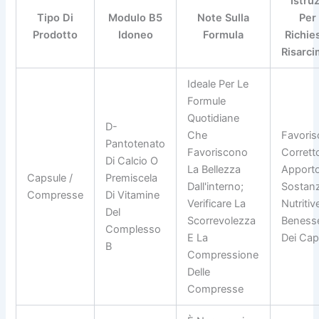
Istru
Tipo Di
Modulo B5
Note Sulla
Per
Prodotto
Idoneo
Formula
Richie
Risarc
Ideale Per Le
Formule
Quotidiane
D-
Che
Favorisc
Pantotenato
Favoriscono
Corrett
Di Calcio O
La Bellezza
Apporto
Capsule /
Premiscela
Dall'interno;
Sostan
Compresse
Di Vitamine
Verificare La
Nutritive
Del
Scorrevolezza
Beness
Complesso
E La
Dei Cape
B
Compressione
Delle
Compresse