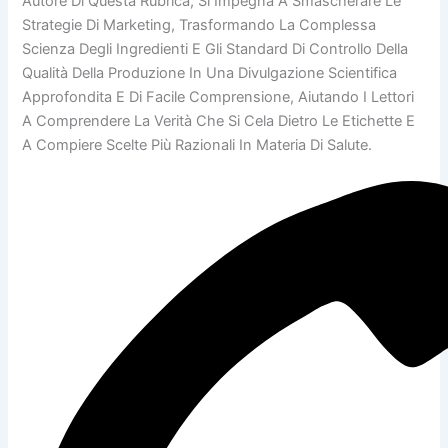
Autore Di Questa Rubrica, Si Impegna A Smascherare Le
Strategie Di Marketing, Trasformando La Complessa
Scienza Degli Ingredienti E Gli Standard Di Controllo Della
Qualità Della Produzione In Una Divulgazione Scientifica
Approfondita E Di Facile Comprensione, Aiutando I Lettori
A Comprendere La Verità Che Si Cela Dietro Le Etichette E
A Compiere Scelte Più Razionali In Materia Di Salute.