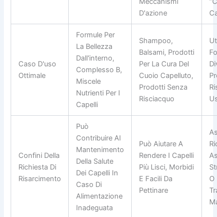
Meccanismi
“c
D'azione
Ca
Formule Per
Shampoo,
Ut
La Bellezza
Balsami, Prodotti
Fo
Dall'interno,
Caso D'uso
Per La Cura Del
Di
Complesso B,
Ottimale
Cuoio Capelluto,
Pr
Miscele
Prodotti Senza
Ri
Nutrienti Per I
Risciacquo
Us
Capelli
Può
As
Contribuire Al
Può Aiutare A
Ri
Mantenimento
Confini Della
Rendere I Capelli
As
Della Salute
Richiesta Di
Più Lisci, Morbidi
St
Dei Capelli In
Risarcimento
E Facili Da
O 
Caso Di
Pettinare
Tr
Alimentazione
Ma
Inadeguata