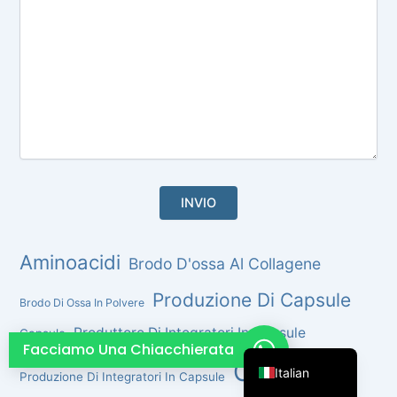
French
Thai
Arabic
Russian
Vietnamese
Spanish
Turkish
Portuguese
Korean
Aminoacidi
Brodo D'ossa Al Collagene
Japanese
Produzione Di Capsule
Brodo Di Ossa In Polvere
German
Produttore Di Integratori In Capsule
Capsule
English
Facciamo Una Chiacchierata
Collagene
Italian
Produzione Di Integratori In Capsule