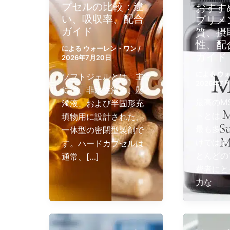
プセルの比較：違
おすす
い、吸収率、配合
プリメ
ガイド
質、摂
性、配
による
ウォーレン・ワン
/
ガイド
2026年7月20日
による
ウ
ソフトジェルとは、主
2026年7
に油、非水性液体、懸
最高のM
濁液、および半固形充
トとは、
填物用に設計された、
最も多い
一体型の密閉型製剤で
けではあ
す。ハードカプセルは
とんどの
通常、[…]
費者にと
力な