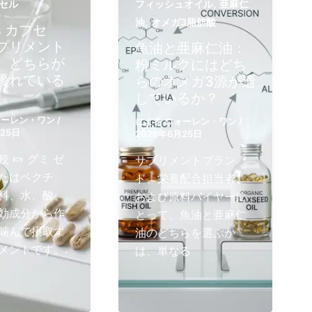
,
セル
フィッシュオイル
亜麻仁
,
油
オメガ3脂肪酸
s カプセ
プリメント
魚油と亜麻仁油：
、どちらが
粉ミルクにはどち
優れている
らのオメガ3源が適
しているか？
ォーレン・ワン
/
による
ウォーレン・ワン
/
月25日
2026年6月25日
 🍬 グミ ゼ
サプリメントブラン
たはペクチ
ド、栄養配合担当者、
料、水、酸、
および原料バイヤーに
効成分から作
とって、魚油と亜麻仁
噛んで摂取す
油のどちらを選ぶか
メントです。.
は、単なる