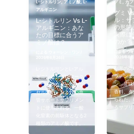
,
,
,
L-シトルリン
アミノ酸
L-
グミ
カプ
アルギニン
グミ V
ル：サ
L-シトルリン Vs L-
の形態
アルギニン：あな
実際に
たの目標に合うア
のか？
ミノ酸は？
による
ウ
による
ウォーレン・ワン
/
2026年6
2026年6月26日
剤形の比較
L-シトルリンとL-アル
ラチンま
ギニンは、プレワーク
ン、甘味
アウトパウダー、カプ
香料、有
セル製剤、および心血
られた、
管サポートサプリメン
るサプリ
トに使用される、一酸
化窒素の前駆体となる2
種類のアミノ酸です。.