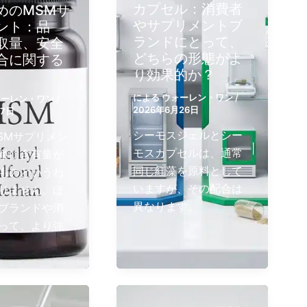
カプセル：消費者
めのMSMサ
やサプリメントブ
ント：品
ランドにとって、
取量、安全
どちらの形態がよ
合に関する
り効果的か？
による
ウォーレン・ワン
/
ォーレン・ワン
/
2026年6月26日
月7日
シーモスジェルとシー
SMサプリメン
モスカプセルは、通常
単に含有量が
同じ紅藻を原料として
ものというわ
いますが、その配合は
りません。ほ
異なります。
ブランドや消
って、より強