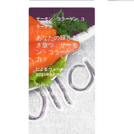
,
サーモン・コラーゲン
コ
ラーゲン
あなたの輝きを解
き放つ：サーモ
ン・コラーゲンの
力！
による
ウォーレン・ワン
/
2025年8月11日
時代を超越した美と頑
健な健康を追求する中
で、コラーゲンをめぐ
る話題は進化してき
た。牛のコラーゲンの
ような伝統的な