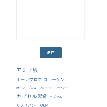
そ
アミノ酸
れ
ボーンブロス コラーゲン
に
ボーン・ブロス・プロテイン・パウダー
代
カプセル製造
カプセル
わ
サプリメント OEM
る